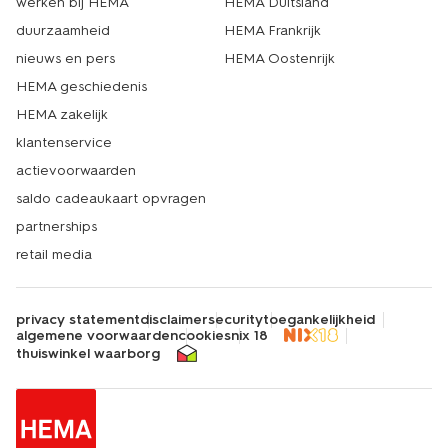
werken bij HEMA
HEMA Duitsland
duurzaamheid
HEMA Frankrijk
nieuws en pers
HEMA Oostenrijk
HEMA geschiedenis
HEMA zakelijk
klantenservice
actievoorwaarden
saldo cadeaukaart opvragen
partnerships
retail media
privacy statement
disclaimer
security
toegankelijkheid
algemene voorwaarden
cookies
nix 18
thuiswinkel waarborg