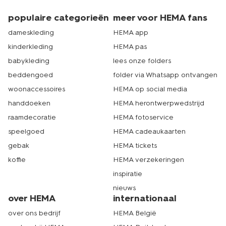
populaire categorieën
meer voor HEMA fans
dameskleding
HEMA app
kinderkleding
HEMA pas
babykleding
lees onze folders
beddengoed
folder via Whatsapp ontvangen
woonaccessoires
HEMA op social media
handdoeken
HEMA herontwerpwedstrijd
raamdecoratie
HEMA fotoservice
speelgoed
HEMA cadeaukaarten
gebak
HEMA tickets
koffie
HEMA verzekeringen
inspiratie
nieuws
over HEMA
internationaal
over ons bedrijf
HEMA België