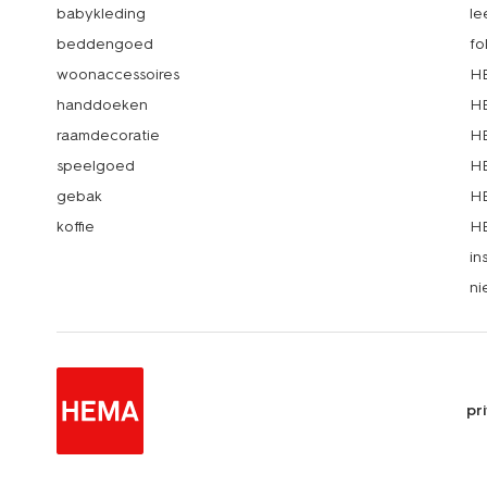
babykleding
le
beddengoed
fo
woonaccessoires
HE
handdoeken
HE
raamdecoratie
HE
speelgoed
HE
gebak
HE
koffie
HE
in
ni
pr