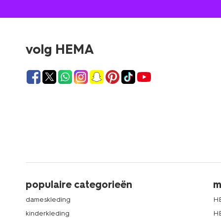
volg HEMA
populaire categorieën
m
dameskleding
H
kinderkleding
H