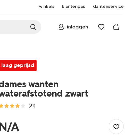
winkels
klantenpas
klantenservice
inloggen
laag geprijsd
dames wanten
waterafstotend zwart
(81)
/dames/accessoires/winteraccessoires/handschoenen/dames-
wanten-
N/A
waterafstotend-
zwart-