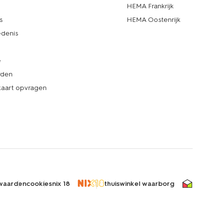
d
HEMA Frankrijk
s
HEMA Oostenrijk
denis
e
rden
kaart opvragen
waarden
cookies
nix 18
thuiswinkel waarborg