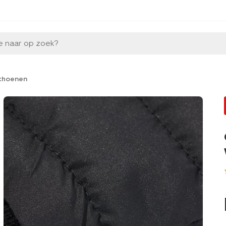
e naar op zoek?
choenen