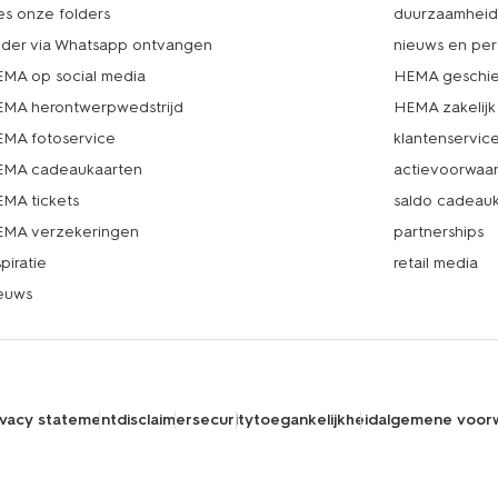
es onze folders
duurzaamhei
lder via Whatsapp ontvangen
nieuws en per
MA op social media
HEMA geschie
MA herontwerpwedstrijd
HEMA zakelijk
MA fotoservice
klantenservic
MA cadeaukaarten
actievoorwaa
MA tickets
saldo cadeau
MA verzekeringen
partnerships
spiratie
retail media
euws
ivacy statement
disclaimer
security
toegankelijkheid
algemene voor