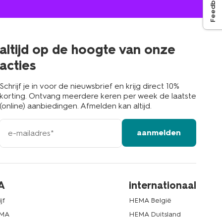
Feedback
winkel
bij
jou
in
de
buurt
altijd op de hoogte van onze
acties
Schrijf je in voor de nieuwsbrief en krijg direct 10%
korting. Ontvang meerdere keren per week de laatste
(online) aanbiedingen. Afmelden kan altijd.
e-
aanmelden
mailadres
A
internationaal
jf
HEMA België
EMA
HEMA Duitsland