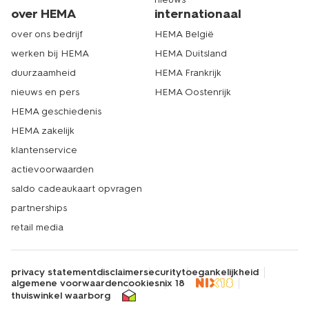
over HEMA
internationaal
over ons bedrijf
HEMA België
werken bij HEMA
HEMA Duitsland
duurzaamheid
HEMA Frankrijk
nieuws en pers
HEMA Oostenrijk
HEMA geschiedenis
HEMA zakelijk
klantenservice
actievoorwaarden
saldo cadeaukaart opvragen
partnerships
retail media
privacy statement
disclaimer
security
toegankelijkheid
algemene voorwaarden
cookies
nix 18
thuiswinkel waarborg