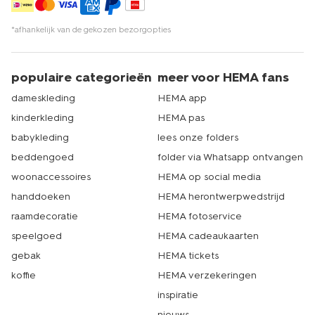
*afhankelijk van de gekozen bezorgopties
populaire categorieën
meer voor HEMA fans
dameskleding
HEMA app
kinderkleding
HEMA pas
babykleding
lees onze folders
beddengoed
folder via Whatsapp ontvangen
woonaccessoires
HEMA op social media
handdoeken
HEMA herontwerpwedstrijd
raamdecoratie
HEMA fotoservice
speelgoed
HEMA cadeaukaarten
gebak
HEMA tickets
koffie
HEMA verzekeringen
inspiratie
nieuws