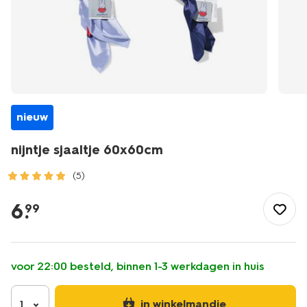
nieuw
nijntje sjaaltje 60x60cm
(5)
/dames/accessoires/winteraccessoires/sjaals/nijntje-
sjaaltje-
6
.
99
60x60cm-
14990147.html
voor 22:00 besteld, binnen 1-3 werkdagen in huis
in winkelmandje
1