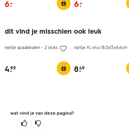
6
.
6
.
–
–
dit vind je misschien ook leuk
nieuw
nieuw
nijntje spaakkralen - 2 stuks
nijntje XL etui 18.5x13x6.6cm
4
.
8
.
99
49
wat vind je van deze pagina?