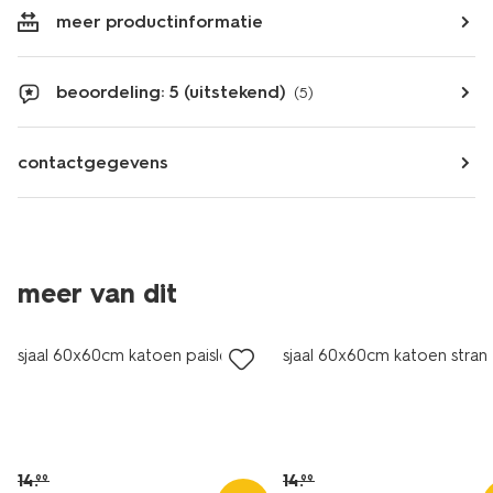
meer productinformatie
beoordeling: 5 (uitstekend)
(5)
contactgegevens
meer van dit
sale
sale
sjaal 60x60cm katoen paisley
sjaal 60x60cm katoen stran
14
.
14
.
99
99