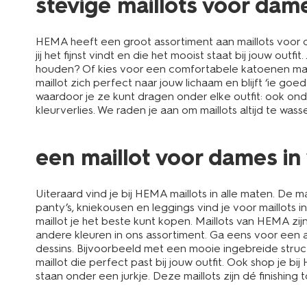
stevige maillots voor dam
HEMA heeft een groot assortiment aan maillots voor da
jij het fijnst vindt en die het mooist staat bij jouw ou
houden? Of kies voor een comfortabele katoenen maill
maillot zich perfect naar jouw lichaam en blijft ‘ie g
waardoor je ze kunt dragen onder elke outfit: ook ond
kleurverlies. We raden je aan om maillots altijd te w
een maillot voor dames in
Uiteraard vind je bij HEMA maillots in alle maten. De
panty’s, kniekousen en leggings vind je voor maillot
maillot je het beste kunt kopen. Maillots van HEMA zij
andere kleuren in ons assortiment. Ga eens voor een
dessins. Bijvoorbeeld met een mooie ingebreide struct
maillot die perfect past bij jouw outfit. Ook shop je 
staan onder een jurkje. Deze maillots zijn dé finishing 