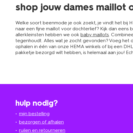
shop jouw dames maillot 
Welke soort beenmode je ook zoekt, je vindt het bij 
naar een fijne maillot voor dochterlief? Kijk dan eens b
allerkleinsten hebben we ook
baby maillots
. Combinee
tegenhoudt. Alles wat je zocht gevonden? Voeg het dan
ophalen in één van onze HEMA winkels of bij een DHL-s
pakketje bezorgd wilt hebben, is helemaal aan jou! E
hulp nodig?
mijn bestelling
bezorgen of afhalen
ruilen en retourneren