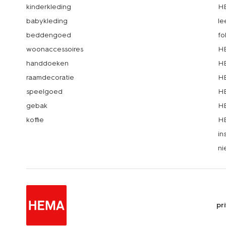
kinderkleding
H
babykleding
le
beddengoed
fo
woonaccessoires
HE
handdoeken
HE
raamdecoratie
HE
speelgoed
HE
gebak
HE
koffie
HE
in
ni
pr