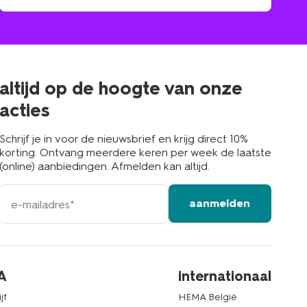
winkel
vind
winkel
bij
jou
in
de
buurt
altijd op de hoogte van onze
acties
Schrijf je in voor de nieuwsbrief en krijg direct 10%
korting. Ontvang meerdere keren per week de laatste
(online) aanbiedingen. Afmelden kan altijd.
e-
aanmelden
mailadres
A
internationaal
jf
HEMA België