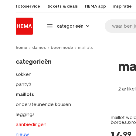
fotoservice
tickets & deals
HEMA app
inspiratie
waar ben j
categorieën
home
dames
beenmode
maillots
categorieën
ma
sokken
panty's
2 artike
maillots
ondersteunende kousen
leggings
maillot wol
bordeauxr
aanbiedingen
99
nieuw