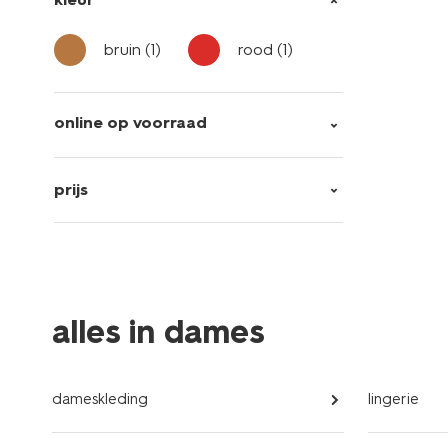
bruin
(1)
rood
(1)
online op voorraad
prijs
alles in dames
dameskleding
lingerie