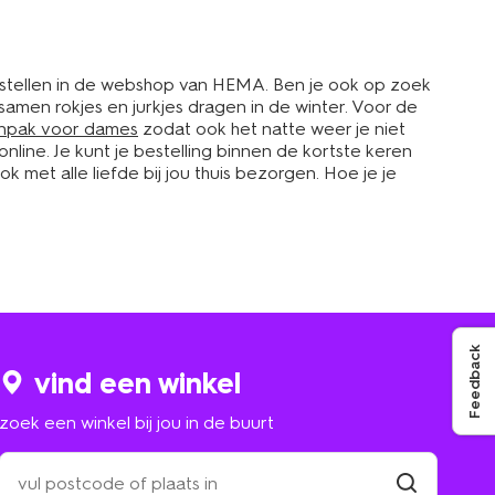
bestellen in de webshop van HEMA. Ben je ook op zoek
e samen rokjes en jurkjes dragen in de winter. Voor de
npak voor dames
zodat ook het natte weer je niet
line. Je kunt je bestelling binnen de kortste keren
met alle liefde bij jou thuis bezorgen. Hoe je je
Feedback
vind een winkel
zoek een winkel bij jou in de buurt
zoek
een