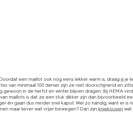
Doordat een maillot ook nog eens lekker warm is, draag jij je lie
es van minimaal 100 denier zijn ze niet doorschijnend en zitt
g gewoon in de herfst en winter blijven dragen. Bij HEMA vind 
 van maillots is dat ze een stuk dikker zijn dan bijvoorbeeld 
er én gaan dus minder snel kapot. Wel zo handig, want er is n
enen maar liever wat vrijer bewegen? Dan zijn
kniekousen
wat 