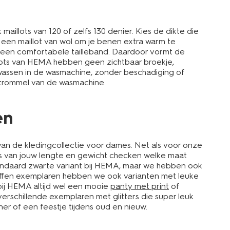
illots van 120 of zelfs 130 denier. Kies de dikte die
oor een maillot van wol om je benen extra warm te
n een comfortabele tailleband. Daardoor vormt de
aillots van HEMA hebben geen zichtbaar broekje,
a wassen in de wasmachine, zonder beschadiging of
de trommel van de wasmachine.
en
van de kledingcollectie voor dames. Net als voor onze
sis van jouw lengte en gewicht checken welke maat
e standaard zwarte variant bij HEMA, maar we hebben ook
 effen exemplaren hebben we ook varianten met leuke
 bij HEMA altijd wel een mooie
panty met print
of
verschillende exemplaren met glitters die super leuk
iner of een feestje tijdens oud en nieuw.