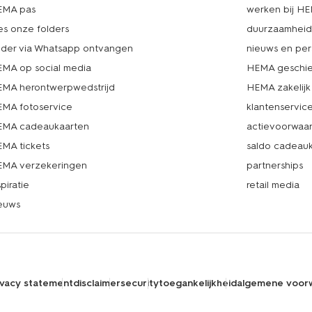
EMA pas
werken bij H
es onze folders
duurzaamhei
lder via Whatsapp ontvangen
nieuws en per
MA op social media
HEMA geschie
MA herontwerpwedstrijd
HEMA zakelijk
MA fotoservice
klantenservic
MA cadeaukaarten
actievoorwaa
MA tickets
saldo cadeau
MA verzekeringen
partnerships
spiratie
retail media
euws
ivacy statement
disclaimer
security
toegankelijkheid
algemene voor