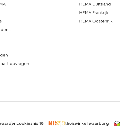
EMA
HEMA Duitsland
d
HEMA Frankrijk
s
HEMA Oostenrijk
denis
e
rden
kaart opvragen
waarden
cookies
nix 18
thuiswinkel waarborg