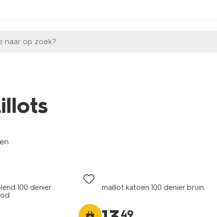
e naar op zoek?
illots
len
blend 100 denier
maillot katoen 100 denier bruin
ood
49