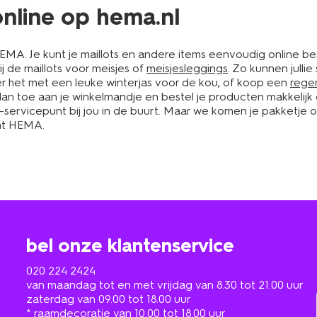
online op hema.nl
HEMA. Je kunt je maillots en andere items eenvoudig online 
ij de maillots voor meisjes of
meisjesleggings
. Zo kunnen julli
r het met een leuke winterjas voor de kou, of koop een
rege
 toe aan je winkelmandje en bestel je producten makkelijk on
ervicepunt bij jou in de buurt. Maar we komen je pakketje ook 
cht HEMA.
bel onze klantenservice
020 224 2424
van maandag tot en met vrijdag van 8.30 tot 21.00 uur
zaterdag van 09.00 tot 18.00 uur
* raamdecoratie van 10.00 tot 18.00 uur