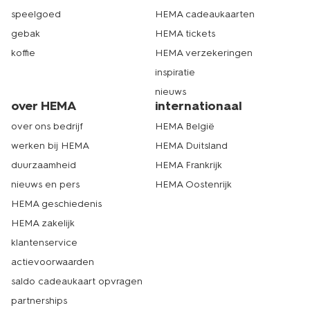
speelgoed
HEMA cadeaukaarten
gebak
HEMA tickets
koffie
HEMA verzekeringen
inspiratie
nieuws
over HEMA
internationaal
over ons bedrijf
HEMA België
werken bij HEMA
HEMA Duitsland
duurzaamheid
HEMA Frankrijk
nieuws en pers
HEMA Oostenrijk
HEMA geschiedenis
HEMA zakelijk
klantenservice
actievoorwaarden
saldo cadeaukaart opvragen
partnerships