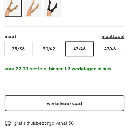
-2-
paar-
4042173.html
maat
maattabel
35/38
39/42
43/46
47/48
voor 22:00 besteld, binnen 1-3 werkdagen in huis
winkelvoorraad
gratis thuisbezorgd vanaf 30.-