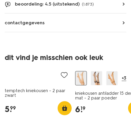
beoordeling: 4.5 (uitstekend)
(1.873)
contactgegevens
dit vind je misschien ook leuk
2 paar
2 paar
+3
temptech kniekousen - 2 paar
kniekousen antiladder 15 de
zwart
mat - 2 paar poeder
5
.
6
.
99
19