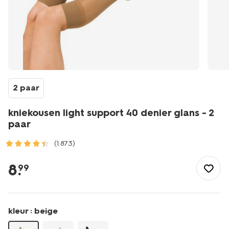
2 paar
kniekousen light support 40 denier glans - 2
paar
(1.873)
/dames/beenmode/ondersteunende-
kousen/kniekousen-
8
.
99
light-
support-
40-
denier-
kleur :
beige
glans-
-