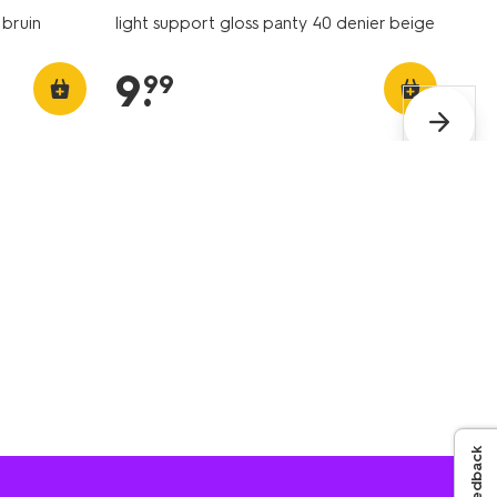
 bruin
light support gloss panty 40 denier beige
9
.
99
Feedback