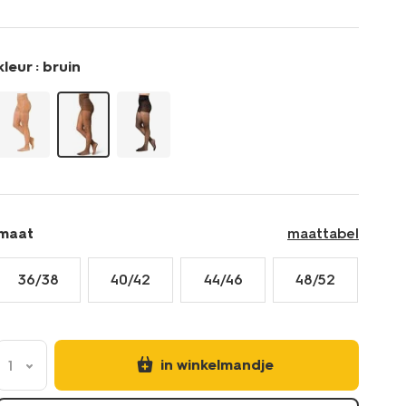
denier-
mat-
bruin-
kleur :
bruin
4060125BROWN.html
maat
maattabel
36/38
40/42
44/46
48/52
in winkelmandje
1