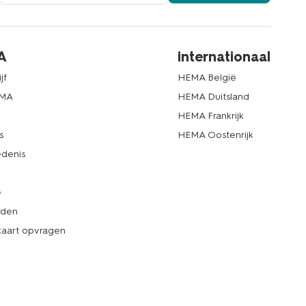
A
internationaal
jf
HEMA België
EMA
HEMA Duitsland
d
HEMA Frankrijk
s
HEMA Oostenrijk
denis
e
rden
kaart opvragen