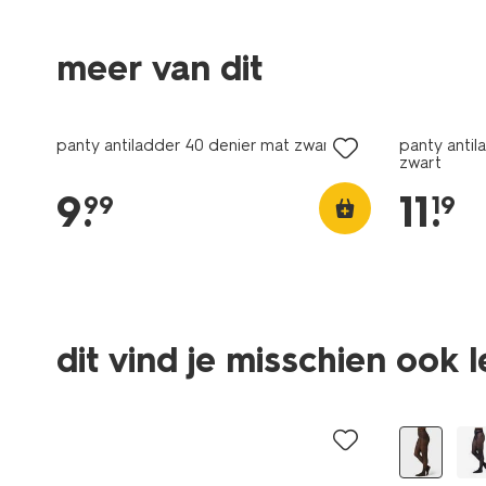
meer van dit
2 voor 14.99
2 voor 14.
met je HEMA pas
met je HE
panty antiladder 40 denier mat zwart
panty antil
zwart
9
.
11
.
99
19
dit vind je misschien ook 
2 voor 14.99
met je HEMA pas