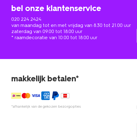
bel onze klantenservice
020 224 2424
van maandag tot en met vrijdag van 8.30 tot 21.00 uur
zaterdag van 09.00 tot 18.00 uur
* raamdecoratie van 10.00 tot 18.00 uur
makkelijk betalen*
*afhankelijk van de gekozen bezorgopties