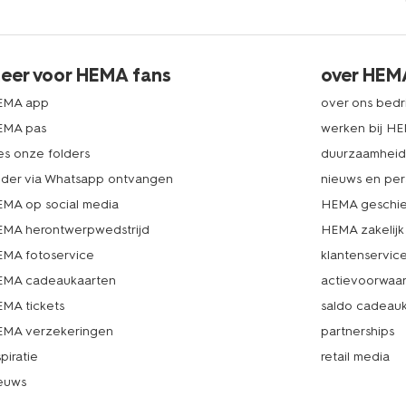
eer voor HEMA fans
over HEM
EMA app
over ons bedri
EMA pas
werken bij H
es onze folders
duurzaamhei
lder via Whatsapp ontvangen
nieuws en per
MA op social media
HEMA geschie
MA herontwerpwedstrijd
HEMA zakelijk
MA fotoservice
klantenservic
MA cadeaukaarten
actievoorwaa
MA tickets
saldo cadeau
MA verzekeringen
partnerships
spiratie
retail media
euws