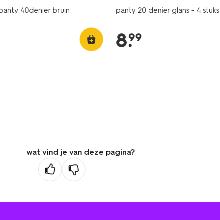
panty 40denier bruin
panty 20 denier glans - 4 stuks
8
.
99
wat vind je van deze pagina?