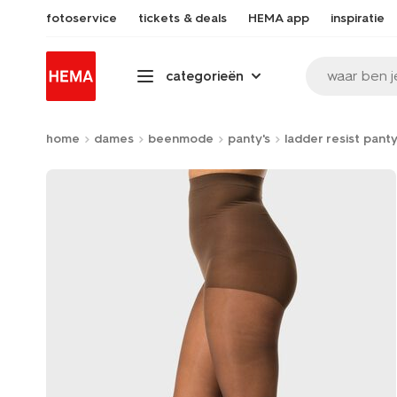
fotoservice
tickets & deals
HEMA app
inspiratie
waar ben j
categorieën
home
dames
beenmode
panty's
ladder resist panty