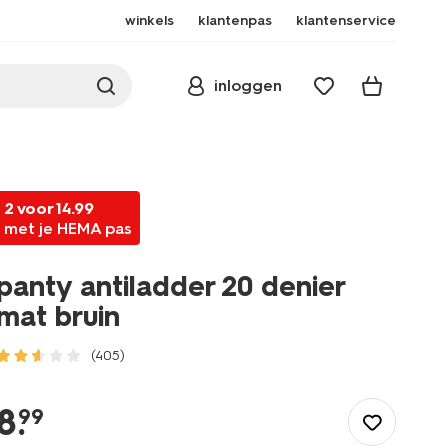
winkels
klantenpas
klantenservice
inloggen
2 voor 14.99
met je HEMA pas
panty antiladder 20 denier
mat bruin
(405)
/dames/beenmode/pantys/anti-
ladder/panty-
8
.
99
antiladder-
20-