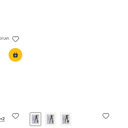
bruin
+2