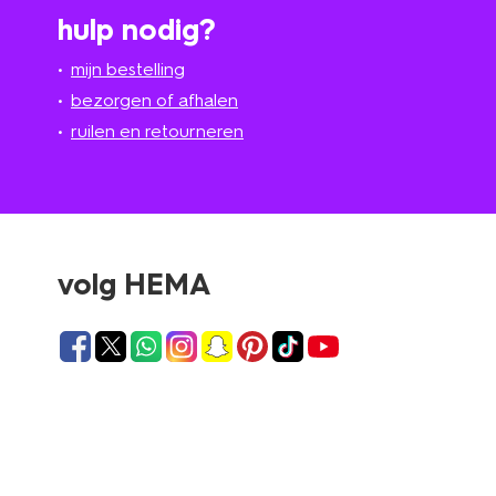
hulp nodig?
mijn bestelling
bezorgen of afhalen
ruilen en retourneren
volg HEMA