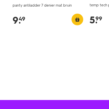
temp tech 
panty antiladder 7 denier mat bruin
5
.
9
.
99
49