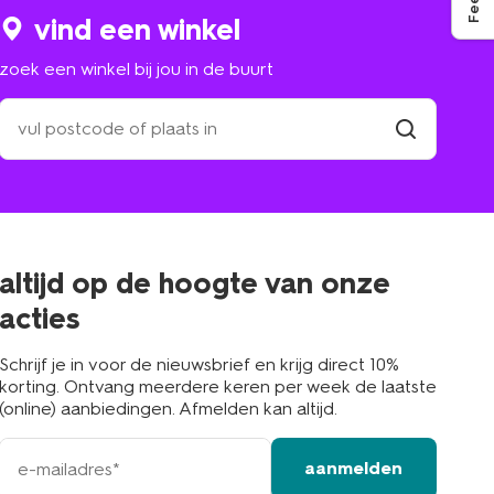
vind een winkel
zoek een winkel bij jou in de buurt
zoek
een
winkel
vind
winkel
bij
jou
in
de
buurt
altijd op de hoogte van onze
acties
Schrijf je in voor de nieuwsbrief en krijg direct 10%
korting. Ontvang meerdere keren per week de laatste
(online) aanbiedingen. Afmelden kan altijd.
e-
aanmelden
mailadres