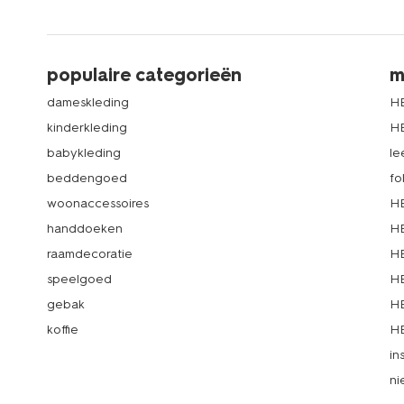
populaire categorieën
m
dameskleding
H
kinderkleding
H
babykleding
le
beddengoed
fo
woonaccessoires
HE
handdoeken
HE
raamdecoratie
HE
speelgoed
HE
gebak
HE
koffie
HE
in
ni