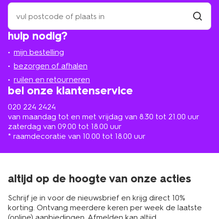
zoek
een
winkel
vind
hulp nodig?
winkel
bij
jou
mijn bestelling
in
de
bezorgen of afhalen
buurt
ruilen en retourneren
bel onze klantenservice
020 224 2424
van maandag tot en met vrijdag van 8.30 tot 21.00 uur
zaterdag van 09.00 tot 18.00 uur
* raamdecoratie van 10.00 tot 18.00 uur
altijd op de hoogte van onze acties
Schrijf je in voor de nieuwsbrief en krijg direct 10%
korting. Ontvang meerdere keren per week de laatste
(online) aanbiedingen. Afmelden kan altijd.