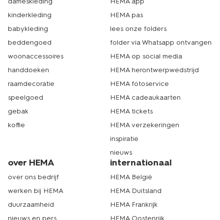
dameskleding
HEMA app
kinderkleding
HEMA pas
babykleding
lees onze folders
beddengoed
folder via Whatsapp ontvangen
woonaccessoires
HEMA op social media
handdoeken
HEMA herontwerpwedstrijd
raamdecoratie
HEMA fotoservice
speelgoed
HEMA cadeaukaarten
gebak
HEMA tickets
koffie
HEMA verzekeringen
inspiratie
nieuws
over HEMA
internationaal
over ons bedrijf
HEMA België
werken bij HEMA
HEMA Duitsland
duurzaamheid
HEMA Frankrijk
nieuws en pers
HEMA Oostenrijk