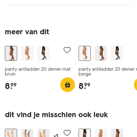
2 voor 14.99
2 voor 14.99
meer van dit
met je HEMA pas
met je HEMA pas
panty antiladder 20 denier mat
panty antiladder 20 denier
bruin
beige
8
.
8
.
99
99
2 voor 14.99
dit vind je misschien ook leuk
2 paar
met je HEMA pas
+3