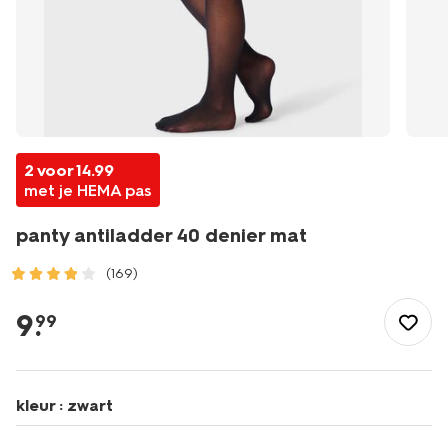
2 voor 14.99
met je HEMA pas
panty antiladder 40 denier mat
(169)
/dames/beenmode/pantys/panty-
antiladder-
9
.
99
40-
denier-
mat-
4060134.html
kleur :
zwart