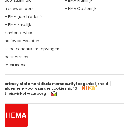
duurzaamheid
HEMA Frankrijk
nieuws en pers
HEMA Oostenrijk
HEMA geschiedenis
HEMA zakelijk
klantenservice
actievoorwaarden
saldo cadeaukaart opvragen
partnerships
retail media
privacy statement
disclaimer
security
toegankelijkheid
algemene voorwaarden
cookies
nix 18
thuiswinkel waarborg