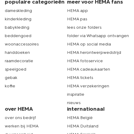
populaire categorieën
meer voor HEMA fans
dameskleding
HEMA app
kinderkleding
HEMA pas
babykleding
lees onze folders
beddengoed
folder via Whatsapp ontvangen
woonaccessoires
HEMA op social media
handdoeken
HEMA herontwerpwedstrijd
raamdecoratie
HEMA fotoservice
speelgoed
HEMA cadeaukaarten
gebak
HEMA tickets
koffie
HEMA verzekeringen
inspiratie
nieuws
over HEMA
internationaal
over ons bedrijf
HEMA België
werken bij HEMA
HEMA Duitsland