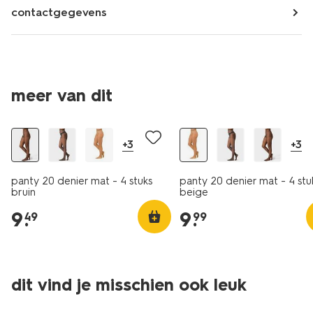
contactgegevens
meer van dit
4 paar
4 paar
+3
+3
panty 20 denier mat - 4 stuks
panty 20 denier mat - 4 stu
bruin
beige
9
.
9
.
49
99
dit vind je misschien ook leuk
4 paar