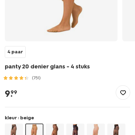
4 paar
panty 20 denier glans - 4 stuks
(751)
/panty-
20-
9
.
99
denier-
glans-
-
-4-
kleur :
beige
stuks-
4012234.html