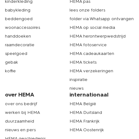
kinderkleding
HEMA pas
babykleding
lees onze folders
beddengoed
folder via Whatsapp ontvangen
woonaccessoires
HEMA op social media
handdoeken
HEMA herontwerpwedstrijd
raamdecoratie
HEMA fotoservice
speelgoed
HEMA cadeaukaarten
gebak
HEMA tickets
koffie
HEMA verzekeringen
inspiratie
nieuws
over HEMA
internationaal
over ons bedrijf
HEMA België
werken bij HEMA
HEMA Duitsland
duurzaamheid
HEMA Frankrijk
nieuws en pers
HEMA Oostenrijk
HEMA geschiedenis