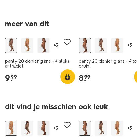
meer van dit
4 paar
4 paar
+3
+3
panty 20 denier glans - 4 stuks
panty 20 denier glans - 4 st
antraciet
bruin
9
.
8
.
99
99
dit vind je misschien ook leuk
4 paar
4 paar
+3
+3