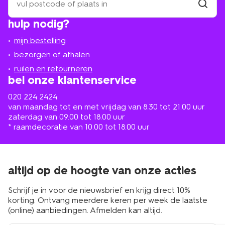
een
winkel
vind
hulp nodig?
winkel
bij
jou
mijn bestelling
in
de
bezorgen of afhalen
buurt
ruilen en retourneren
bel onze klantenservice
020 224 2424
van maandag tot en met vrijdag van 8.30 tot 21.00 uur
zaterdag van 09.00 tot 18.00 uur
* raamdecoratie van 10.00 tot 18.00 uur
altijd op de hoogte van onze acties
Schrijf je in voor de nieuwsbrief en krijg direct 10%
korting. Ontvang meerdere keren per week de laatste
(online) aanbiedingen. Afmelden kan altijd.