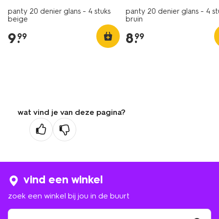
panty 20 denier glans - 4 stuks
panty 20 denier glans - 4 st
beige
bruin
9
.
8
.
99
99
wat vind je van deze pagina?
vind een winkel
zoek een winkel bij jou in de buurt
zoek