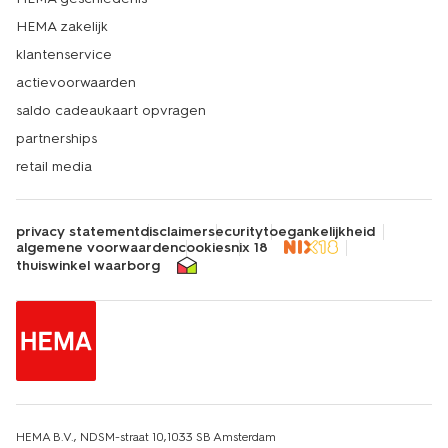
HEMA zakelijk
klantenservice
actievoorwaarden
saldo cadeaukaart opvragen
partnerships
retail media
privacy statement
disclaimer
security
toegankelijkheid
algemene voorwaarden
cookies
nix 18
thuiswinkel waarborg
HEMA B.V., NDSM-straat 10,1033 SB Amsterdam