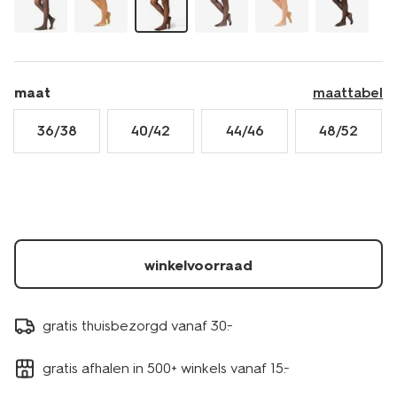
4060115BROWN.html
maat
maattabel
36/38
40/42
44/46
48/52
winkelvoorraad
gratis thuisbezorgd vanaf 30.-
gratis afhalen in 500+ winkels vanaf 15.-