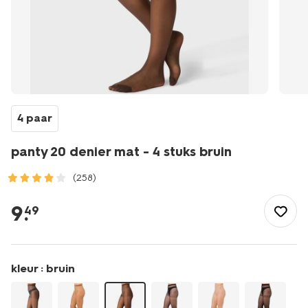
4 paar
panty 20 denier mat - 4 stuks bruin
(258)
/dames/beenmode/pantys/basis-
panty/panty-
9
.
49
20-
denier-
mat-
-
kleur :
bruin
-4-
stuks-
bruin-