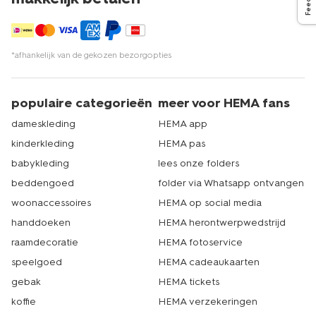
*afhankelijk van de gekozen bezorgopties
populaire categorieën
meer voor HEMA fans
dameskleding
HEMA app
kinderkleding
HEMA pas
babykleding
lees onze folders
beddengoed
folder via Whatsapp ontvangen
woonaccessoires
HEMA op social media
handdoeken
HEMA herontwerpwedstrijd
raamdecoratie
HEMA fotoservice
speelgoed
HEMA cadeaukaarten
gebak
HEMA tickets
koffie
HEMA verzekeringen