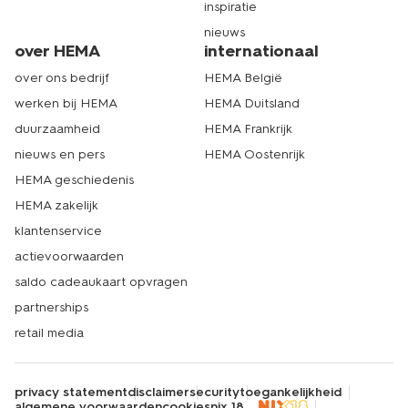
inspiratie
nieuws
over HEMA
internationaal
over ons bedrijf
HEMA België
werken bij HEMA
HEMA Duitsland
duurzaamheid
HEMA Frankrijk
nieuws en pers
HEMA Oostenrijk
HEMA geschiedenis
HEMA zakelijk
klantenservice
actievoorwaarden
saldo cadeaukaart opvragen
partnerships
retail media
privacy statement
disclaimer
security
toegankelijkheid
algemene voorwaarden
cookies
nix 18