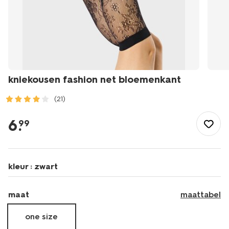
kniekousen fashion net bloemenkant
(21)
/dames/beenmode/pantys/kniekousen/kniekousen-
fashion-
6
.
99
net-
bloemenkant-
4022776.html
kleur :
zwart
maat
maattabel
one size