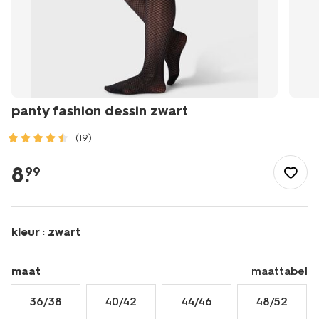
panty fashion dessin zwart
(19)
/dames/beenmode/pantys/panty-
met-
8
.
99
print/panty-
fashion-
dessin-
zwart-
kleur :
zwart
4042510BLACK.html
maat
maattabel
36/38
40/42
44/46
48/52