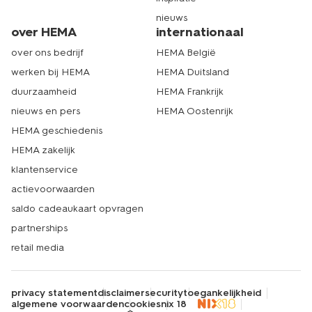
nieuws
over HEMA
internationaal
over ons bedrijf
HEMA België
werken bij HEMA
HEMA Duitsland
duurzaamheid
HEMA Frankrijk
nieuws en pers
HEMA Oostenrijk
HEMA geschiedenis
HEMA zakelijk
klantenservice
actievoorwaarden
saldo cadeaukaart opvragen
partnerships
retail media
privacy statement
disclaimer
security
toegankelijkheid
algemene voorwaarden
cookies
nix 18