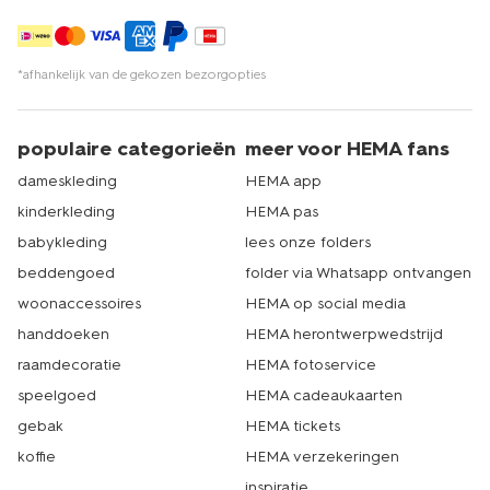
*afhankelijk van de gekozen bezorgopties
populaire categorieën
meer voor HEMA fans
dameskleding
HEMA app
kinderkleding
HEMA pas
babykleding
lees onze folders
beddengoed
folder via Whatsapp ontvangen
woonaccessoires
HEMA op social media
handdoeken
HEMA herontwerpwedstrijd
raamdecoratie
HEMA fotoservice
speelgoed
HEMA cadeaukaarten
gebak
HEMA tickets
koffie
HEMA verzekeringen
inspiratie