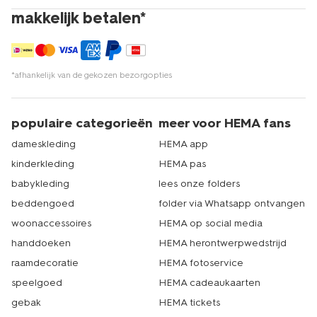
makkelijk betalen*
*afhankelijk van de gekozen bezorgopties
populaire categorieën
meer voor HEMA fans
dameskleding
HEMA app
kinderkleding
HEMA pas
babykleding
lees onze folders
beddengoed
folder via Whatsapp ontvangen
woonaccessoires
HEMA op social media
handdoeken
HEMA herontwerpwedstrijd
raamdecoratie
HEMA fotoservice
speelgoed
HEMA cadeaukaarten
gebak
HEMA tickets