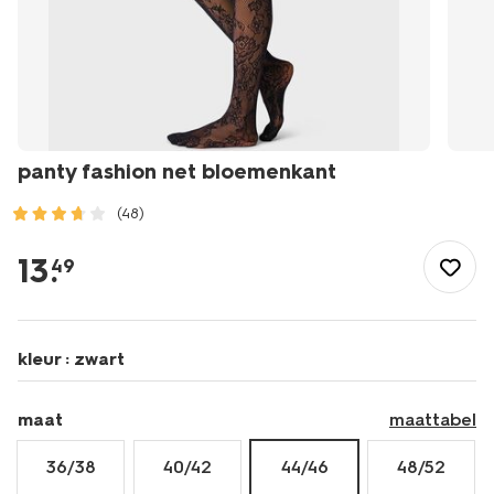
panty fashion net bloemenkant
(48)
/dames/beenmode/pantys/panty-
met-
13
.
49
print/panty-
fashion-
net-
bloemenkant-
kleur :
zwart
4042503.html
maat
maattabel
36/38
40/42
44/46
48/52