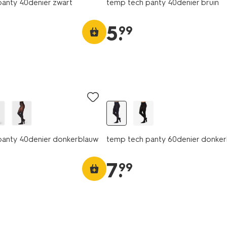
anty 40denier zwart
temp tech panty 40denier bruin
5
.
99
panty 40denier donkerblauw
temp tech panty 60denier donke
7
.
99