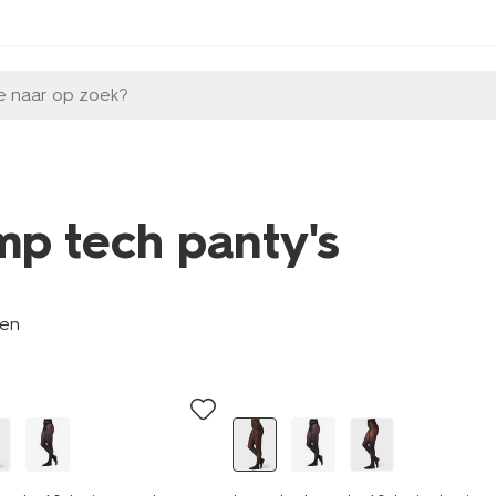
e naar op zoek?
mp tech panty's
len