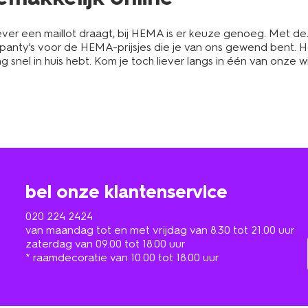
liever een maillot draagt, bij HEMA is er keuze genoeg. Met 
panty's voor de HEMA-prijsjes die je van ons gewend bent. H
g snel in huis hebt. Kom je toch liever langs in één van onze wi
bel onze klantenservice
020 224 2424
van maandag tot en met vrijdag van 8.30 tot 21.00 uur
zaterdag van 09.00 tot 18.00 uur
* raamdecoratie van 10.00 tot 18.00 uur