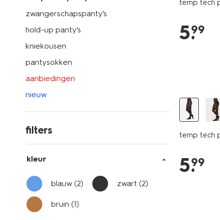
temp tech p
zwangerschapspanty's
5
.
99
hold-up panty's
kniekousen
pantysokken
aanbiedingen
nieuw
filters
temp tech 
5
.
kleur
99
blauw
(2)
zwart
(2)
bruin
(1)