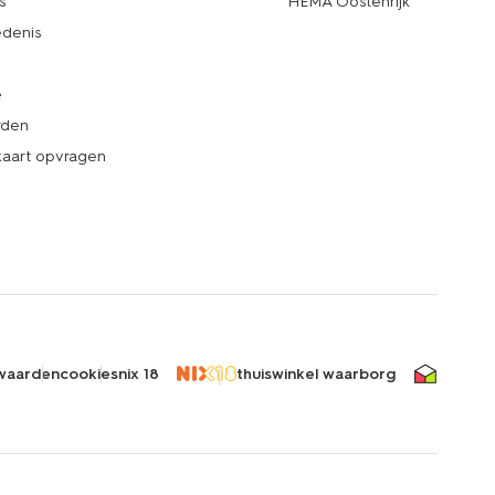
s
HEMA Oostenrijk
denis
e
rden
kaart opvragen
waarden
cookies
nix 18
thuiswinkel waarborg