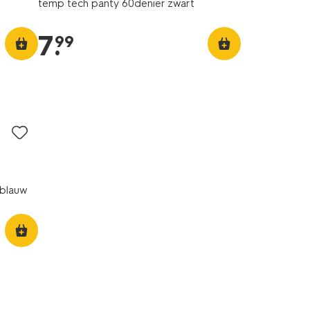
temp tech panty 60denier zwart
7
.
99
rblauw