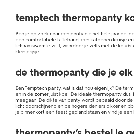
temptech thermopanty k
Ben je op zoek naar een panty die het hele jaar de 
een comfortabele tailleband, een katoenen kruisje en
lichaamswarmte vast, waardoor je zelfs met de koudste
klein prijsje.
de thermopanty die je elk
Een Temptech panty, wat is dat nou eigenlijk? De term
en in de zomer juist koel. De ideale thermopanty dus
meegaan. De dikte van panty wordt bepaald door de hoe
licht doorschijnend en de hogere deniers dikker en d
je binnenkort een feest gepland staan en vind je een 
thermopanty’s bestel je g