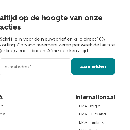
in
de
buurt
altijd op de hoogte van onze
acties
Schrijf je in voor de nieuwsbrief en krijg direct 10%
korting. Ontvang meerdere keren per week de laatste
(online) aanbiedingen. Afmelden kan altijd.
e-
aanmelden
mailadres
A
internationaal
jf
HEMA België
EMA
HEMA Duitsland
d
HEMA Frankrijk