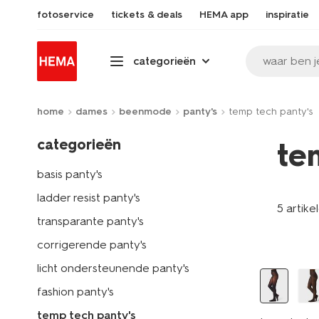
fotoservice
tickets & deals
HEMA app
inspiratie
waar ben j
categorieën
home
dames
beenmode
panty's
temp tech panty's
categorieën
te
basis panty's
ladder resist panty's
5 artike
transparante panty's
corrigerende panty's
licht ondersteunende panty's
fashion panty's
temp tech panty's