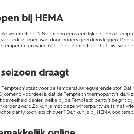
open bij HEMA
ideale warmte heeft? Neem dan eens een kijkje bij onze Tem
 versterkte tenen waardoor ladders geen kans krijgen. Door 
 temperaturen warm blijft. In de zomer heeft het juist weer 
 seizoen draagt
 ‘Temptech’ staat voor de temperatuurregulerende stof. Dat ho
. Bijkomend voordeel is dat de Temptech thermopanty’s dankzi
veelheid denier, welke bij de Temptech panty’s begint bij 40
onkerder zwart. Zo kun je met deze
winterpanty
zelfs met vrie
lichte panty toch iets chiquer? Dan kun je bij HEMA ook tere
emakkelijk online