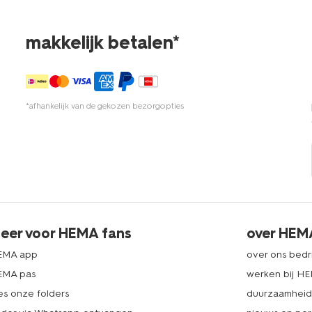
makkelijk betalen*
*afhankelijk van de gekozen bezorgopties
eer voor HEMA fans
over HEM
EMA app
over ons bedri
EMA pas
werken bij H
es onze folders
duurzaamhei