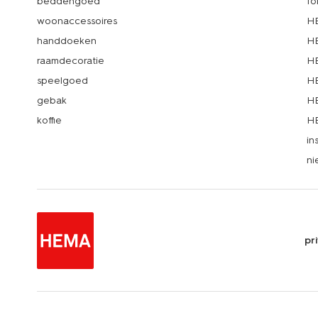
beddengoed
fo
woonaccessoires
HE
handdoeken
HE
raamdecoratie
HE
speelgoed
HE
gebak
HE
koffie
HE
in
ni
pr