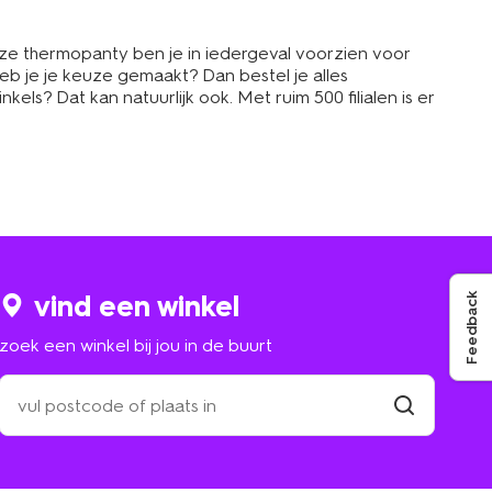
deze thermopanty ben je in iedergeval voorzien voor
eb je je keuze gemaakt? Dan bestel je alles
nkels? Dat kan natuurlijk ook. Met ruim 500 filialen is er
vind een winkel
Feedback
zoek een winkel bij jou in de buurt
zoek
een
winkel
vind
winkel
bij
jou