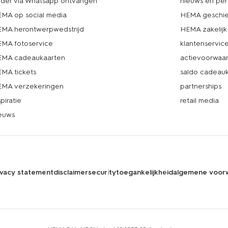
lder via Whatsapp ontvangen
nieuws en per
MA op social media
HEMA geschie
MA herontwerpwedstrijd
HEMA zakelijk
MA fotoservice
klantenservic
MA cadeaukaarten
actievoorwaa
MA tickets
saldo cadeau
MA verzekeringen
partnerships
spiratie
retail media
euws
ivacy statement
disclaimer
security
toegankelijkheid
algemene voor