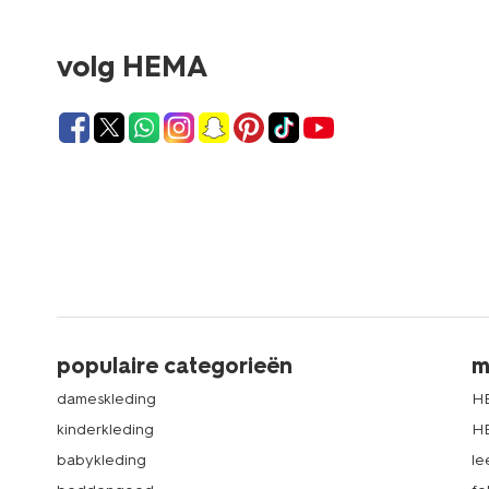
volg HEMA
populaire categorieën
m
dameskleding
H
kinderkleding
H
babykleding
le