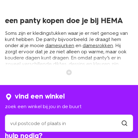
een panty kopen doe je bij HEMA
Soms zijn er kledingstukken waar je er niet genoeg van
kunt hebben. De panty bijvoorbeeld. Je draagt hem
onder al je mooie
damesjurken
en
damesrokken
. Hij
zorgt ervoor dat je ze niet alleen op warme, maar ook
koudere dagen kunt dragen. En omdat panty’s er in
zoveel verschillende diktes, dessins en kleuren zijn,
creëer je met ieder exemplaar weer een andere outfit.
Wij houden ervan. En bij HEMA hebben we er zo veel. Je
vindt gegarandeerd de panty die je zoekt.
vind een winkel
panty’s in verschillende diktes en
zoek een winkel bij jou in de buurt
dessins
zoek
een
Een panty kopen kan best een uitdaging zijn, want:
winkel
vind
welke moet je hebben? Onze pantywijzer helpt je de
hulp nodig?
winkel
bij
juiste soort te vinden. Want er valt nogal wat te kiezen.