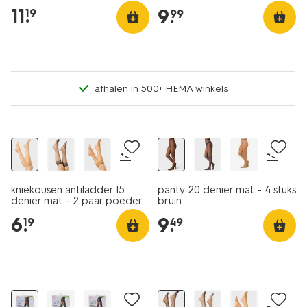
11
.
9
.
19
99
afhalen in 500+ HEMA winkels
2 paar
4 paar
+3
+3
kniekousen antiladder 15
panty 20 denier mat - 4 stuks
denier mat - 2 paar poeder
bruin
6
.
9
.
19
49
2 paar
+3