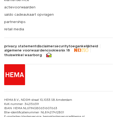
actievoorwaarden
saldo cadeaukaart opvragen
partnerships
retail media
privacy statement
disclaimer
security
toegankelijkheid
algemene voorwaarden
cookies
nix 18
thuiswinkel waarborg
HEMA B.V., NDSM-straat 10,1033 SB Amsterdam
KvK-nummer: 34215639
IBAN: HEMA NL67INGB0651607663
Btw-identificatienummer: NL814217412B01
E-mailadres klantenservice: hemaklantenservice@hema.nl