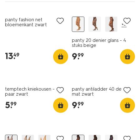
4 paar
panty fashion net
+3
bloemenkant zwart
panty 20 denier glans - 4
stuks beige
13
.
9
.
49
99
2 voor 14.99
2 paar
met je HEMA pas
temptech kniekousen - 2
panty antiladder 40 denier
paar zwart
mat zwart
5
.
9
.
99
99
2 paar