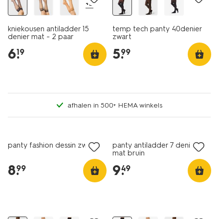
+3
kniekousen antiladder 15
temp tech panty 40denier
denier mat - 2 paar
zwart
donkerblauw
6
.
5
.
19
99
afhalen in 500+ HEMA winkels
2 voor 14.99
met je HEMA pas
panty fashion dessin zwart
panty antiladder 7 denier
mat bruin
8
.
9
.
99
49
2 voor 14.99
2 voor 14.99
met je HEMA pas
met je HEMA pas