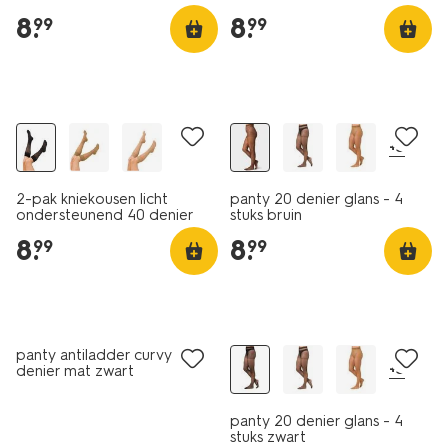
poeder
beige
8
.
8
.
99
99
2 paar
4 paar
+3
2-pak kniekousen licht
panty 20 denier glans - 4
ondersteunend 40 denier
stuks bruin
zwart
8
.
8
.
99
99
2 voor 14.99
met je HEMA pas
4 paar
panty antiladder curvy 20
+3
denier mat zwart
panty 20 denier glans - 4
stuks zwart