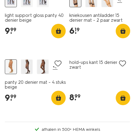
light support gloss panty 40
kniekousen antiladder 15
denier beige
denier mat - 2 paar zwart
9
.
6
.
99
19
4 paar
hold-ups kant 15 denier mat
+3
zwart
panty 20 denier mat - 4 stuks
beige
8
.
9
.
99
99
afhalen in 500+ HEMA winkels