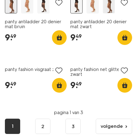
panty antiladder 20 denier
panty antiladder 20 denier
mat bruin
mat zwart
9
.
9
.
49
49
nieuw
panty fashion visgraat zwart
panty fashion net glitter
zwart
9
.
9
.
49
49
pagina 1 van 3
1
volgende
2
3
volgende
pagina