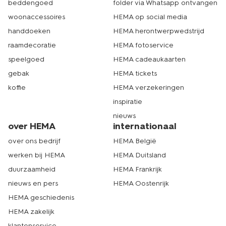
beddengoed
folder via Whatsapp ontvangen
en je voorkeur, kies je een panty in de geschikte dikte,
ofwel denier. HEMA helpt je graag met het kiezen van
woonaccessoires
HEMA op social media
de juiste
denier panty
.
handdoeken
HEMA herontwerpwedstrijd
raamdecoratie
HEMA fotoservice
welke maat panty kan ik bij HEMA
speelgoed
HEMA cadeaukaarten
kopen?
gebak
HEMA tickets
Bij HEMA vind je panty’s in maat 36 tot en met maat 52.
koffie
HEMA verzekeringen
Voor een grotere maat koop je een plussize-panty in
inspiratie
maat 48 tot en met maat 62.
nieuws
over HEMA
internationaal
over ons bedrijf
HEMA België
werken bij HEMA
HEMA Duitsland
duurzaamheid
HEMA Frankrijk
nieuws en pers
HEMA Oostenrijk
HEMA geschiedenis
HEMA zakelijk
klantenservice