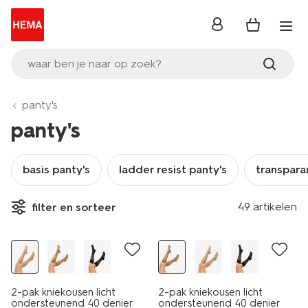
inloggen
waar ben je naar op zoek?
panty's
panty's
basis panty's
ladder resist panty's
transpara
49 artikelen
filter en sorteer
2 paar
2 paar
2-pak kniekousen licht
2-pak kniekousen licht
ondersteunend 40 denier
ondersteunend 40 denier