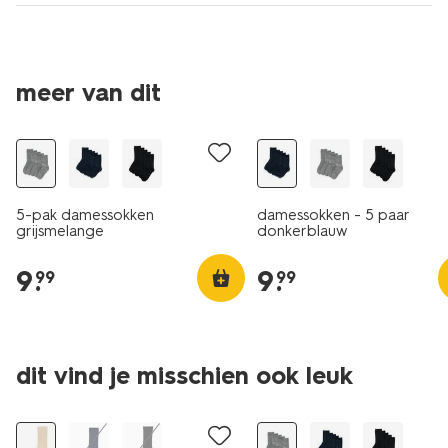
meer van dit
5 paar
5 paar
5-pak damessokken
damessokken - 5 paar
grijsmelange
donkerblauw
9
.
9
.
99
99
dit vind je misschien ook leuk
2+1 gratis
5 paar