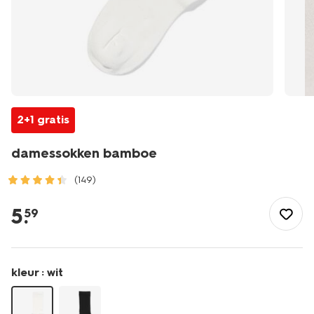
2+1 gratis
damessokken bamboe
(149)
/dames/beenmode/sokken/damessokken-
bamboe-
5
.
59
-4270527.html
kleur :
wit