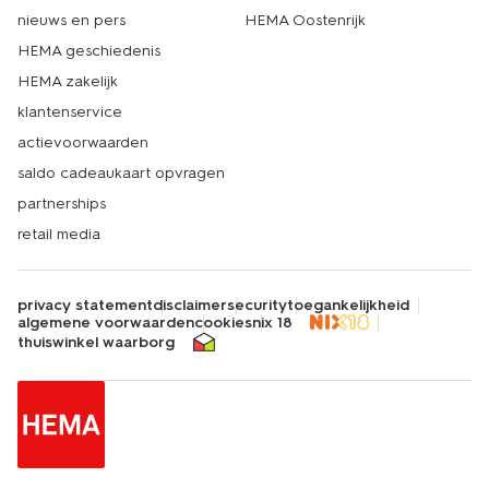
nieuws en pers
HEMA Oostenrijk
HEMA geschiedenis
HEMA zakelijk
klantenservice
actievoorwaarden
saldo cadeaukaart opvragen
partnerships
retail media
privacy statement
disclaimer
security
toegankelijkheid
algemene voorwaarden
cookies
nix 18
thuiswinkel waarborg