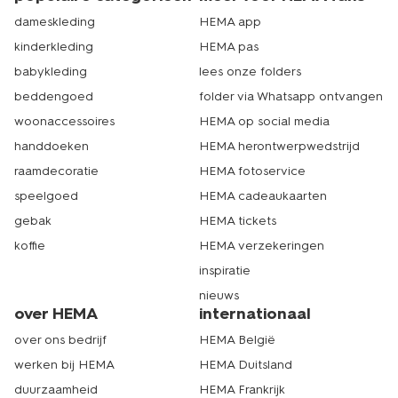
dameskleding
HEMA app
kinderkleding
HEMA pas
babykleding
lees onze folders
beddengoed
folder via Whatsapp ontvangen
woonaccessoires
HEMA op social media
handdoeken
HEMA herontwerpwedstrijd
raamdecoratie
HEMA fotoservice
speelgoed
HEMA cadeaukaarten
gebak
HEMA tickets
koffie
HEMA verzekeringen
inspiratie
nieuws
over HEMA
internationaal
over ons bedrijf
HEMA België
werken bij HEMA
HEMA Duitsland
duurzaamheid
HEMA Frankrijk