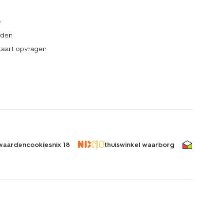
e
rden
kaart opvragen
waarden
cookies
nix 18
thuiswinkel waarborg