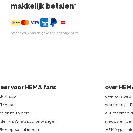
makkelijk betalen*
*afhankelijk van de gekozen bezorgopties
eer voor HEMA fans
over HEM
EMA app
over ons bedri
EMA pas
werken bij H
es onze folders
duurzaamhei
lder via Whatsapp ontvangen
nieuws en per
MA op social media
HEMA geschie