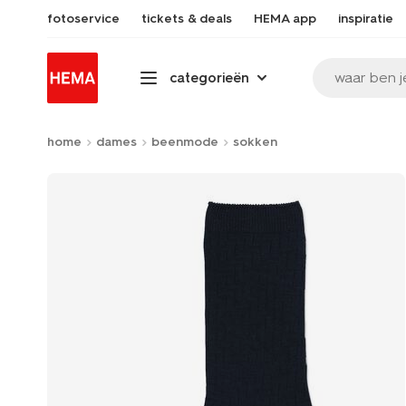
fotoservice
tickets & deals
HEMA app
inspiratie
waar ben j
categorieën
home
dames
beenmode
sokken