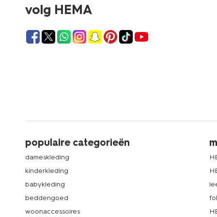
volg HEMA
populaire categorieën
m
dameskleding
H
kinderkleding
H
babykleding
le
beddengoed
fo
woonaccessoires
HE