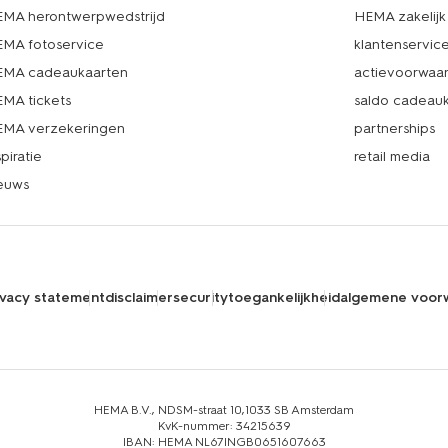
MA herontwerpwedstrijd
HEMA zakelijk
MA fotoservice
klantenservic
MA cadeaukaarten
actievoorwaa
MA tickets
saldo cadeau
MA verzekeringen
partnerships
spiratie
retail media
euws
ivacy statement
disclaimer
security
toegankelijkheid
algemene voor
HEMA B.V., NDSM-straat 10,1033 SB Amsterdam
KvK-nummer: 34215639
IBAN: HEMA NL67INGB0651607663