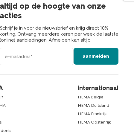
buurt
altijd op de hoogte van onze
acties
Schrijf je in voor de nieuwsbrief en krijg direct 10%
korting. Ontvang meerdere keren per week de laatste
(online) aanbiedingen. Afmelden kan altijd.
e-
aanmelden
mailadres
A
internationaal
jf
HEMA België
EMA
HEMA Duitsland
d
HEMA Frankrijk
s
HEMA Oostenrijk
denis