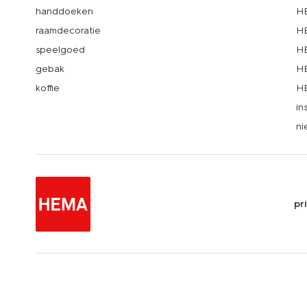
handdoeken
HE
raamdecoratie
HE
speelgoed
HE
gebak
HE
koffie
HE
in
ni
pr