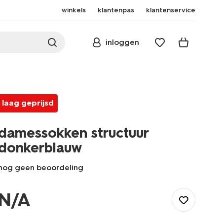
winkels
klantenpas
klantenservice
inloggen
laag geprijsd
damessokken structuur
donkerblauw
nog geen beoordeling
/dames/beenmode/sokken/damessokken-
structuur-
N/A
-
donkerblauw-