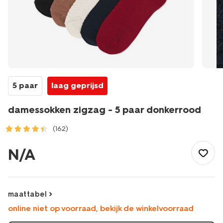
5 paar
laag geprijsd
damessokken zigzag - 5 paar donkerrood
(162)
/dames/beenmode/sokken/damessokken-
zigzag-
N/A
-
-5-
paar-
donkerrood-
maattabel
4280615DARKRED.html
online niet op voorraad, bekijk de winkelvoorraad