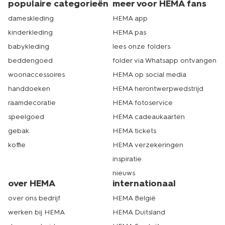
populaire categorieën
meer voor HEMA fans
dameskleding
HEMA app
kinderkleding
HEMA pas
babykleding
lees onze folders
beddengoed
folder via Whatsapp ontvangen
woonaccessoires
HEMA op social media
handdoeken
HEMA herontwerpwedstrijd
raamdecoratie
HEMA fotoservice
speelgoed
HEMA cadeaukaarten
gebak
HEMA tickets
koffie
HEMA verzekeringen
inspiratie
nieuws
over HEMA
internationaal
over ons bedrijf
HEMA België
werken bij HEMA
HEMA Duitsland