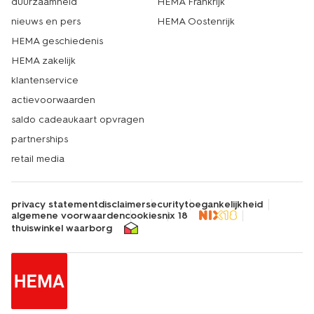
duurzaamheid
HEMA Frankrijk
nieuws en pers
HEMA Oostenrijk
HEMA geschiedenis
HEMA zakelijk
klantenservice
actievoorwaarden
saldo cadeaukaart opvragen
partnerships
retail media
privacy statement
disclaimer
security
toegankelijkheid
algemene voorwaarden
cookies
nix 18
thuiswinkel waarborg