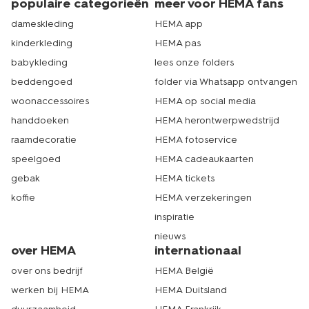
populaire categorieën
meer voor HEMA fans
dameskleding
HEMA app
kinderkleding
HEMA pas
babykleding
lees onze folders
beddengoed
folder via Whatsapp ontvangen
woonaccessoires
HEMA op social media
handdoeken
HEMA herontwerpwedstrijd
raamdecoratie
HEMA fotoservice
speelgoed
HEMA cadeaukaarten
gebak
HEMA tickets
koffie
HEMA verzekeringen
inspiratie
nieuws
over HEMA
internationaal
over ons bedrijf
HEMA België
werken bij HEMA
HEMA Duitsland