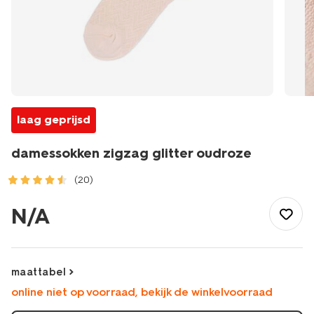
laag geprijsd
damessokken zigzag glitter oudroze
(20)
/dames/beenmode/sokken/damessokken-
zigzag-
N/A
glitter-
oudroze-
4280675OLDPINK.html
maattabel
online niet op voorraad, bekijk de winkelvoorraad