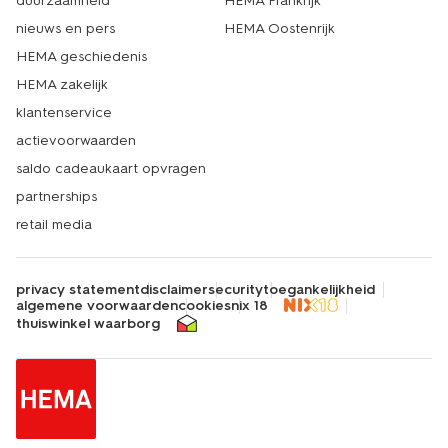
duurzaamheid
HEMA Frankrijk
nieuws en pers
HEMA Oostenrijk
HEMA geschiedenis
HEMA zakelijk
klantenservice
actievoorwaarden
saldo cadeaukaart opvragen
partnerships
retail media
privacy statement
disclaimer
security
toegankelijkheid
algemene voorwaarden
cookies
nix 18
thuiswinkel waarborg