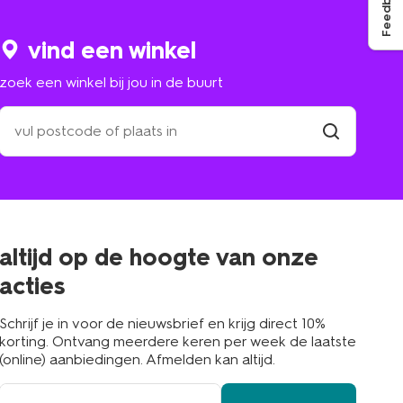
Feedback
vind een winkel
zoek een winkel bij jou in de buurt
zoek
een
winkel
vind
winkel
bij
jou
in
de
buurt
altijd op de hoogte van onze
acties
Schrijf je in voor de nieuwsbrief en krijg direct 10%
korting. Ontvang meerdere keren per week de laatste
(online) aanbiedingen. Afmelden kan altijd.
e-