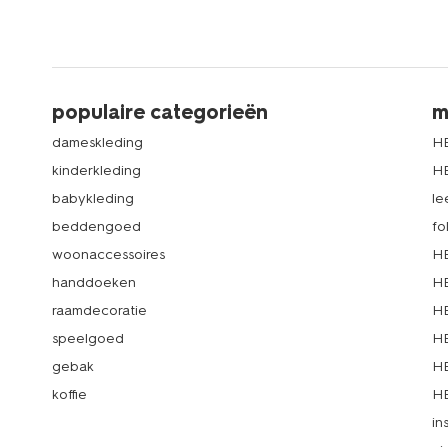
populaire categorieën
m
dameskleding
H
kinderkleding
H
babykleding
le
beddengoed
fo
woonaccessoires
HE
handdoeken
HE
raamdecoratie
HE
speelgoed
HE
gebak
HE
koffie
HE
in