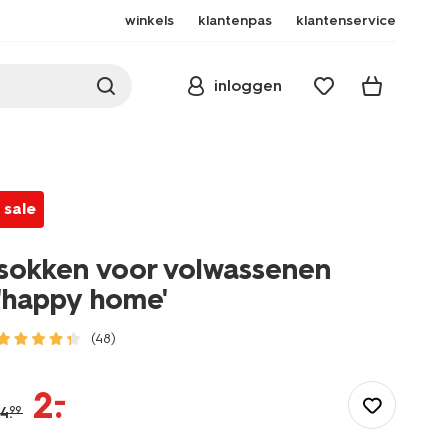
winkels
klantenpas
klantenservice
inloggen
sale
sokken voor volwassenen
'happy home'
(48)
/dames/beenmode/sokken/sokken-
voor-
–
2
.
volwassenen-
4
.
99
happy-