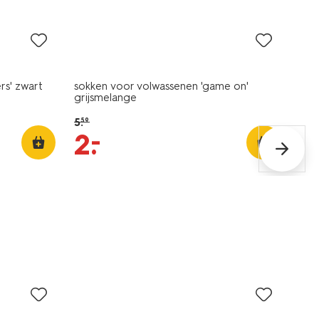
sale
rs' zwart
sokken voor volwassenen 'game on'
grijsmelange
5
.
59
–
2
.
sale