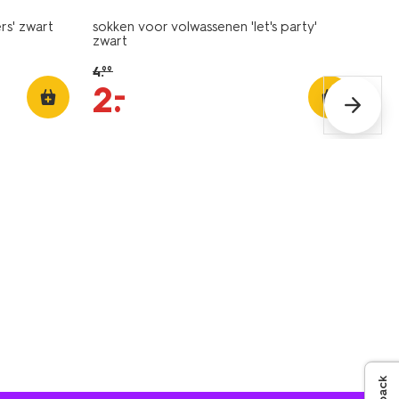
rs' zwart
sokken voor volwassenen 'let's party'
zwart
4
.
99
–
2
.