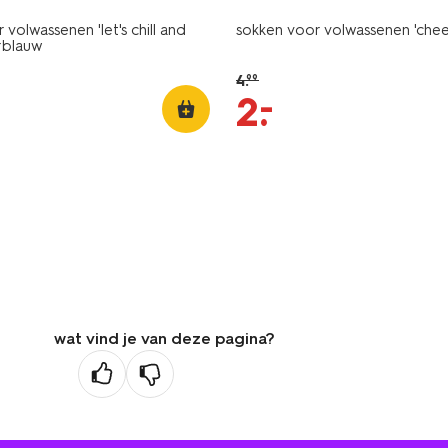
volwassenen 'let's chill and
sokken voor volwassenen 'chee
erblauw
4
.
99
–
2
.
wat vind je van deze pagina?