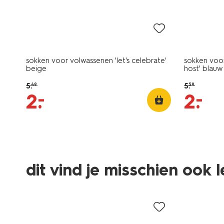
sale
sale
sokken voor volwassenen 'let's celebrate'
sokken voor
beige
host' blauw
5
.
5
.
49
59
–
–
2
.
2
.
dit vind je misschien ook 
sale