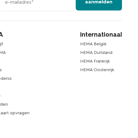
aanmelden
mailadres
A
internationaal
jf
HEMA België
EMA
HEMA Duitsland
d
HEMA Frankrijk
s
HEMA Oostenrijk
denis
e
rden
kaart opvragen