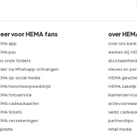
eer voor HEMA fans
over HEM
EMA app
over ons bedri
EMA pas
werken bij H
es onze folders
duurzaamhei
lder via Whatsapp ontvangen
nieuws en per
MA op social media
HEMA geschie
MA herontwerpwedstrijd
HEMA zakelijk
MA fotoservice
klantenservic
MA cadeaukaarten
actievoorwaa
MA tickets
saldo cadeau
MA verzekeringen
partnerships
spiratie
retail media