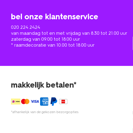
bel onze klantenservice
020 224 2424
van maandag tot en met vrijdag van 8.30 tot 21.00 uur
zaterdag van 09.00 tot 18.00 uur
* raamdecoratie van 10.00 tot 18.00 uur
makkelijk betalen*
*afhankelijk van de gekozen bezorgopties