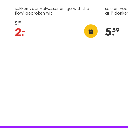
sokken voor volwassenen 'go with the
sokken voor 
flow' gebroken wit
grill' donk
5
.
59
5
.
–
2
.
59