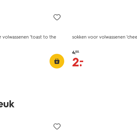
sale
 volwassenen 'toast to the
sokken voor volwassenen 'chee
4
.
99
–
2
.
leuk
sale