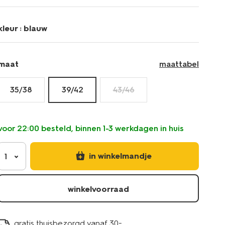
home-
-4124121.html
kleur :
blauw
maat
maattabel
35/38
39/42
43/46
voor 22:00 besteld, binnen 1-3 werkdagen in huis
in winkelmandje
1
winkelvoorraad
gratis thuisbezorgd vanaf 30.-