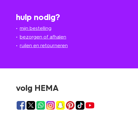
hulp nodig?
mijn bestelling
bezorgen of afhalen
ruilen en retourneren
volg HEMA