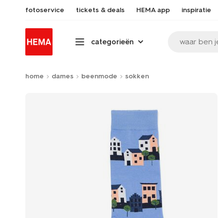
fotoservice
tickets & deals
HEMA app
inspiratie
waar ben j
categorieën
home
dames
beenmode
sokken