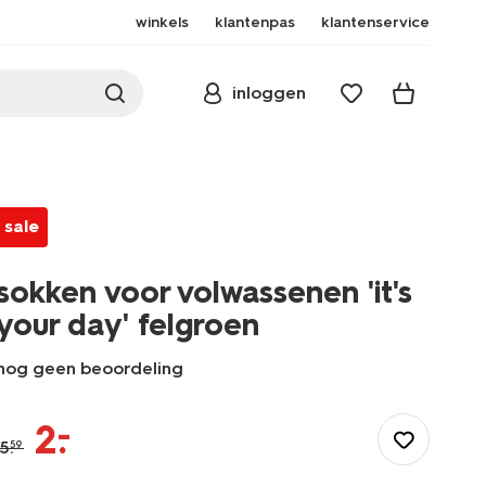
winkels
klantenpas
klantenservice
inloggen
sale
sokken voor volwassenen 'it's
your day' felgroen
nog geen beoordeling
/dames/beenmode/sokken/sokken-
voor-
–
2
.
volwassenen-
5
.
59
its-