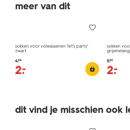
meer van dit
sale
sale
sokken voor volwassenen 'let's party'
sokken voo
zwart
grijsmelan
4
.
5
.
99
59
–
–
2
.
2
.
dit vind je misschien ook 
sale
sale