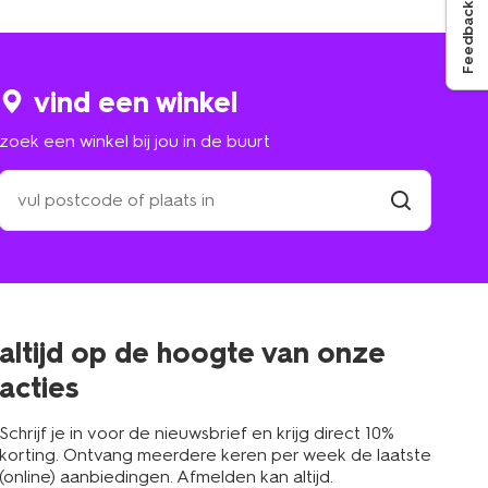
Feedback
vind een winkel
zoek een winkel bij jou in de buurt
zoek
een
winkel
vind
winkel
bij
jou
in
de
buurt
altijd op de hoogte van onze
acties
Schrijf je in voor de nieuwsbrief en krijg direct 10%
korting. Ontvang meerdere keren per week de laatste
(online) aanbiedingen. Afmelden kan altijd.