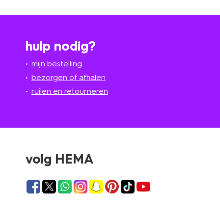
hulp nodig?
mijn bestelling
bezorgen of afhalen
ruilen en retourneren
volg HEMA