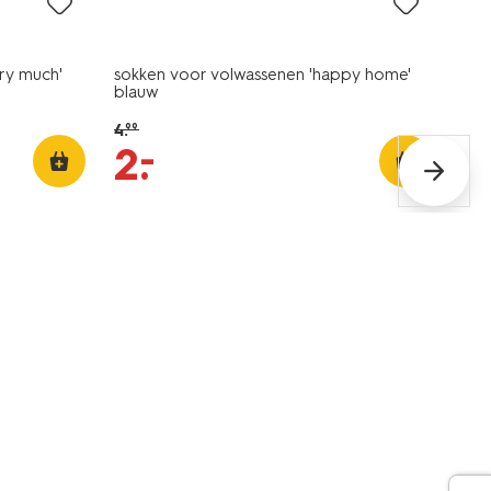
ry much'
sokken voor volwassenen 'happy home'
blauw
4
.
99
–
2
.