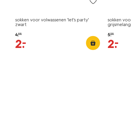
sokken voor volwassenen 'let's party'
sokken voo
zwart
grijsmelan
4
.
5
.
99
59
–
–
2
.
2
.