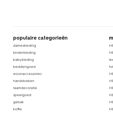
populaire categorieën
m
dameskleding
H
kinderkleding
H
babykleding
le
beddengoed
fo
woonaccessoires
HE
handdoeken
HE
raamdecoratie
HE
speelgoed
HE
gebak
HE
koffie
HE