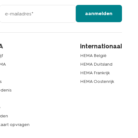
e-
aanmelden
mailadres
A
internationaal
jf
HEMA België
EMA
HEMA Duitsland
d
HEMA Frankrijk
s
HEMA Oostenrijk
denis
e
rden
kaart opvragen