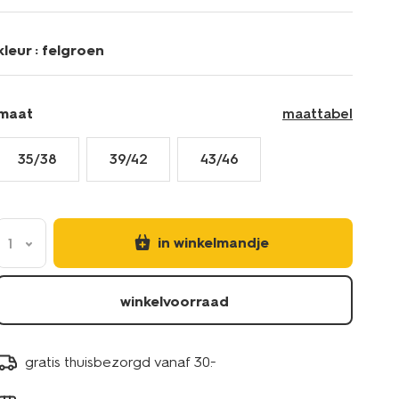
your-
day-
felgroen-
kleur :
felgroen
4100330BRIGHTGREEN.html
maat
maattabel
35/38
39/42
43/46
in winkelmandje
1
winkelvoorraad
gratis thuisbezorgd vanaf 30.-