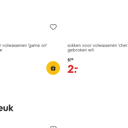
sale
r volwassenen 'game on'
sokken voor volwassenen 'cher
ge
gebroken wit
5
.
59
–
2
.
leuk
sale