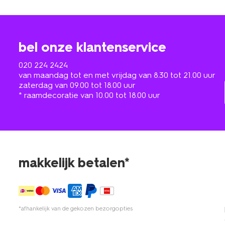
bel onze klantenservice
020 224 2424
van maandag tot en met vrijdag van 8.30 tot 21.00 uur
zaterdag van 09.00 tot 18.00 uur
* raamdecoratie van 10.00 tot 18.00 uur
makkelijk betalen*
*afhankelijk van de gekozen bezorgopties