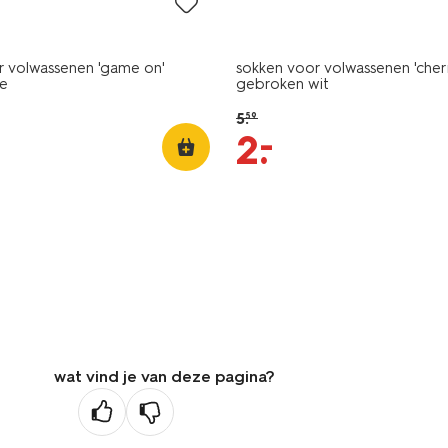
r volwassenen 'game on'
sokken voor volwassenen 'cher
ge
gebroken wit
5
.
59
–
2
.
wat vind je van deze pagina?