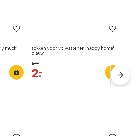
sale
ry much'
sokken voor volwassenen 'happy home'
blauw
4
.
99
–
2
.
sale