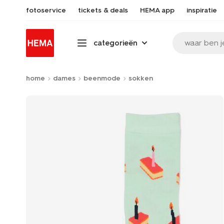
fotoservice
tickets & deals
HEMA app
inspiratie
waar ben j
categorieën
home
dames
beenmode
sokken