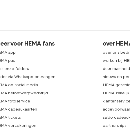
eer voor HEMA fans
over HEM
EMA app
over ons bedri
EMA pas
werken bij H
es onze folders
duurzaamhei
lder via Whatsapp ontvangen
nieuws en per
MA op social media
HEMA geschie
MA herontwerpwedstrijd
HEMA zakelijk
MA fotoservice
klantenservic
MA cadeaukaarten
actievoorwaa
MA tickets
saldo cadeau
MA verzekeringen
partnerships