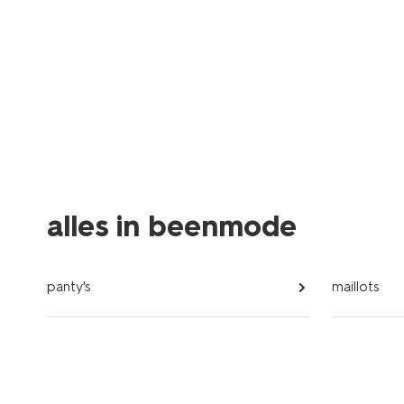
alles in beenmode
panty's
maillots