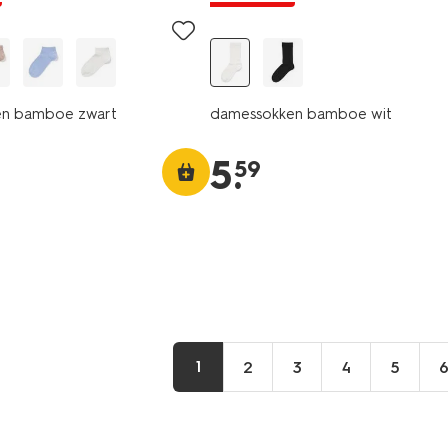
en bamboe zwart
damessokken bamboe wit
5
.
59
1
2
3
4
5