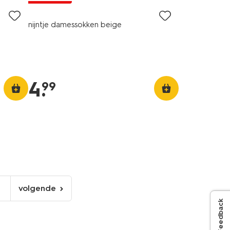
nijntje damessokken beige
4
.
99
volgende
6
volgende
Feedback
pagina