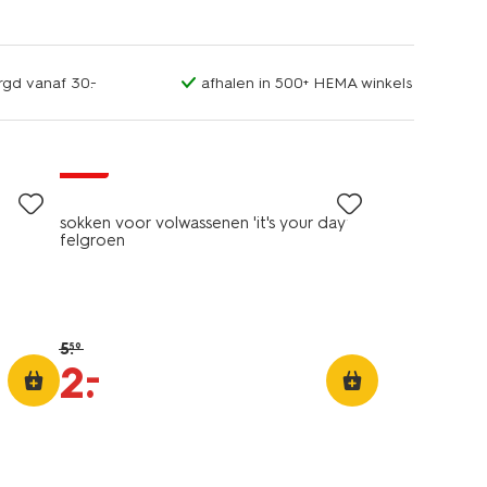
rgd vanaf 30.-
afhalen in 500+ HEMA winkels
sale
sokken voor volwassenen 'it's your day'
felgroen
5
.
59
–
2
.
2+1 gratis