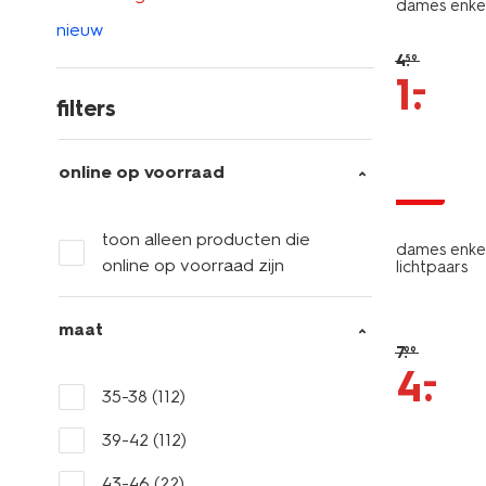
dames enkel
nieuw
4
.
59
–
1
.
filters
5 paar
online op voorraad
sale
toon alleen producten die
dames enkel
online op voorraad zijn
lichtpaars
maat
7
.
99
–
4
.
35-38
(112)
39-42
(112)
43-46
(22)