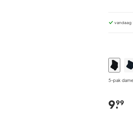
vandaag b
5 paar
5-pak dame
9
.
99
2+1 gratis