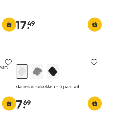
17
.
49
5 paar
wart
dames enkelsokken - 5 paar wit
7
.
69