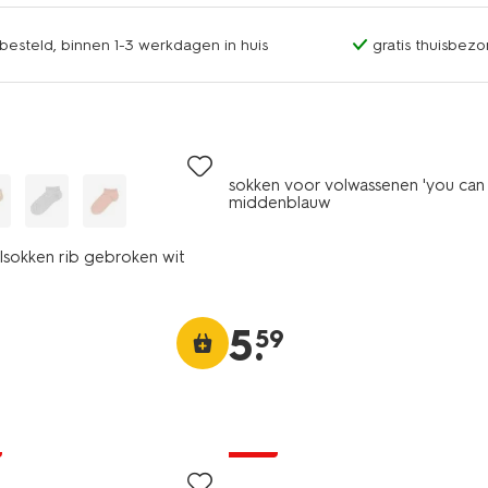
esteld, binnen 1-3 werkdagen in huis
gratis thuisbezo
sokken voor volwassenen 'you can 
middenblauw
sokken rib gebroken wit
5
.
59
5 paar
sale