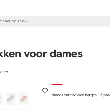
e naar op zoek?
kken voor dames
kelen
5 paar
sale
dames enkelsokken hartjes - 5 paa