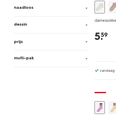
naadloos
damessokke
dessin
5
.
59
prijs
multi-pak
vandaag b
sale