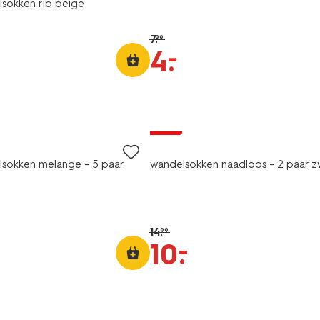
sokken rib beige
7
.
99
–
4
.
2 paar
sale
sokken melange - 5 paar
wandelsokken naadloos - 2 paar z
14
.
99
–
10
.