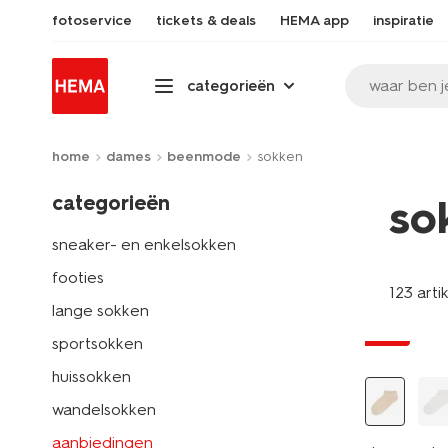
fotoservice
tickets & deals
HEMA app
inspiratie
waar ben j
categorieën
home
dames
beenmode
sokken
categorieën
so
sneaker- en enkelsokken
footies
123 arti
lange sokken
sale
sportsokken
huissokken
wandelsokken
aanbiedingen