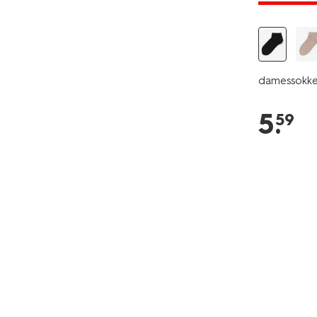
damessokk
5
.
59