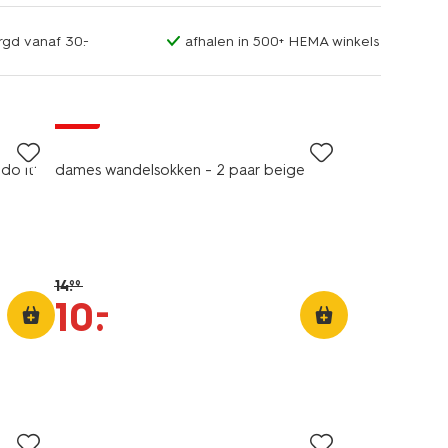
rgd vanaf 30.-
afhalen in 500+ HEMA winkels
2 paar
sale
do it'
dames wandelsokken - 2 paar beige
14
.
99
–
10
.
5 paar