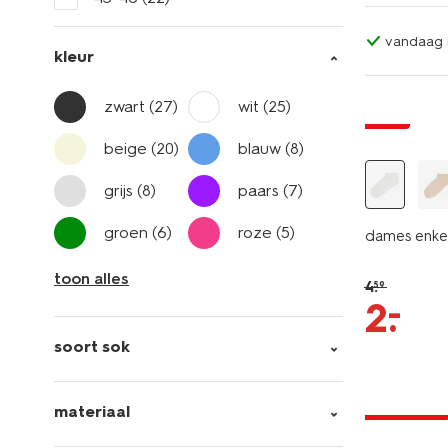
vandaag b
kleur
zwart
(27)
wit
(25)
sale
beige
(20)
blauw
(8)
grijs
(8)
paars
(7)
groen
(6)
roze
(5)
dames enkel
toon alles
4
.
59
–
2
.
soort sok
2+1 gratis
materiaal