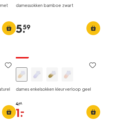
 met
damessokken bamboe zwart
5
.
59
sale
turel
dames enkelsokken kleurverloop geel
4
.
49
–
1
.