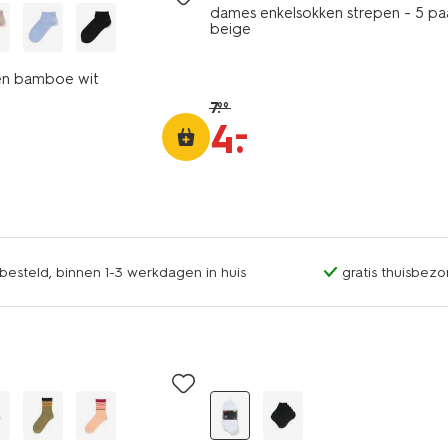
dames enkelsokken strepen - 5 pa
beige
n bamboe wit
7
.
99
–
4
.
esteld, binnen 1-3 werkdagen in huis
gratis thuisbezo
5 paar