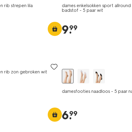
rib strepen lila
dames enkelsokken sport allround
badstof - 5 paar wit
9
.
99
5 paar
n rib zon gebroken wit
damesfooties naadloos - 5 paar na
6
.
99