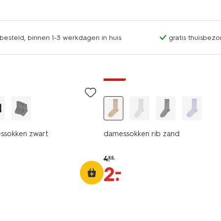
esteld, binnen 1-3 werkdagen in huis
gratis thuisbezo
sale
ssokken zwart
damessokken rib zand
4
.
99
–
2
.
2+1 gratis