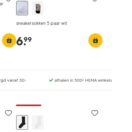
ar
sneakersokken 5 paar wit
6
.
99
rgd vanaf 30.-
afhalen in 500+ HEMA winkels
2+1 gratis