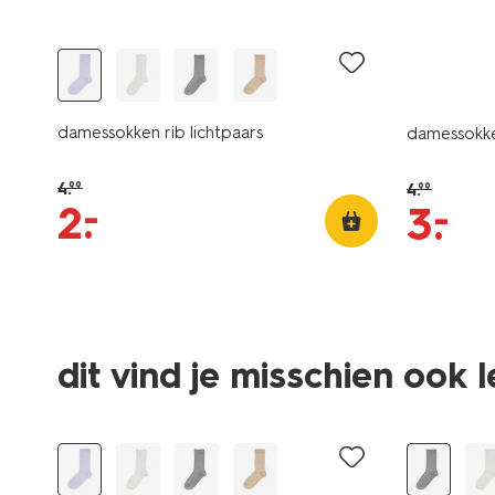
sale
sale
damessokken rib lichtpaars
damessokke
4
.
4
.
99
99
–
2
.
–
3
.
dit vind je misschien ook 
sale
sale