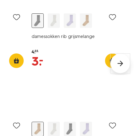
sale
damessokken rib grijsmelange
4
.
99
–
3
.
sale