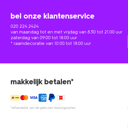
bel onze klantenservice
020 224 2424
van maandag tot en met vrijdag van 8.30 tot 21.00 uur
zaterdag van 09.00 tot 18.00 uur
* raamdecoratie van 10.00 tot 18.00 uur
makkelijk betalen*
*afhankelijk van de gekozen bezorgopties