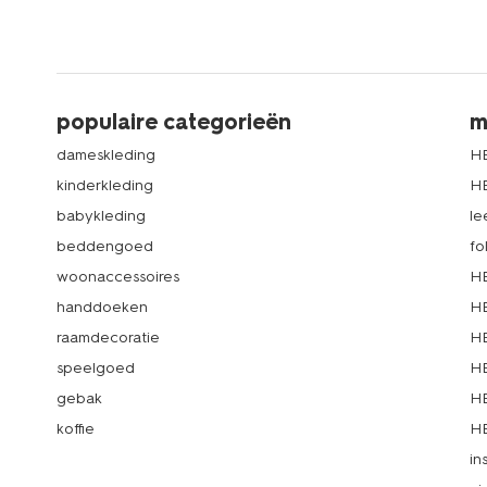
populaire categorieën
m
dameskleding
H
kinderkleding
H
babykleding
le
beddengoed
fo
woonaccessoires
HE
handdoeken
HE
raamdecoratie
HE
speelgoed
HE
gebak
HE
koffie
HE
in