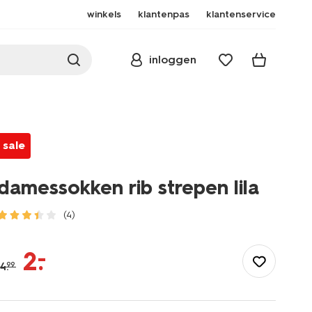
winkels
klantenpas
klantenservice
inloggen
sale
damessokken rib strepen lila
(4)
/dames/beenmode/sokken/sokken/damessokken-
rib-
–
2
.
strepen-
4
.
99
ila-
4280940LILAC.html