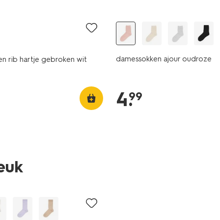
2+1 gratis
damessokken ajour oudroze
n rib hartje gebroken wit
4
.
99
leuk
sale