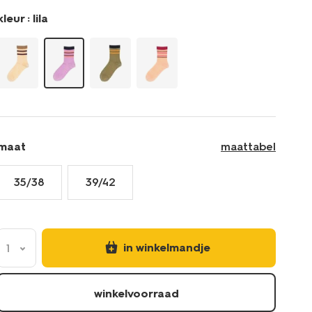
kleur :
lila
maat
maattabel
35/38
39/42
in winkelmandje
1
winkelvoorraad