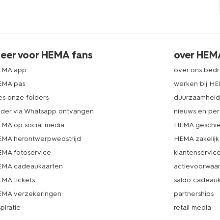
eer voor HEMA fans
over HEM
EMA app
over ons bedri
EMA pas
werken bij H
es onze folders
duurzaamhei
lder via Whatsapp ontvangen
nieuws en per
MA op social media
HEMA geschie
MA herontwerpwedstrijd
HEMA zakelijk
MA fotoservice
klantenservic
MA cadeaukaarten
actievoorwaa
MA tickets
saldo cadeau
MA verzekeringen
partnerships
spiratie
retail media