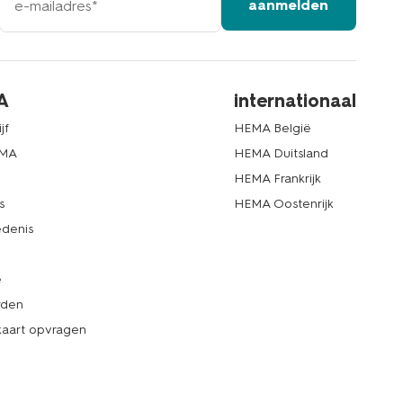
aanmelden
mailadres
A
internationaal
jf
HEMA België
EMA
HEMA Duitsland
d
HEMA Frankrijk
s
HEMA Oostenrijk
denis
e
rden
kaart opvragen