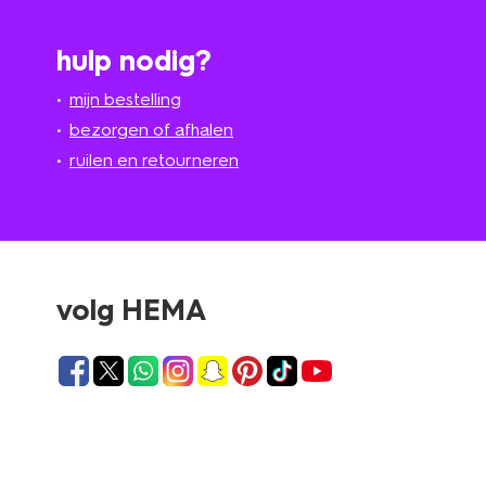
hulp nodig?
mijn bestelling
bezorgen of afhalen
ruilen en retourneren
volg HEMA