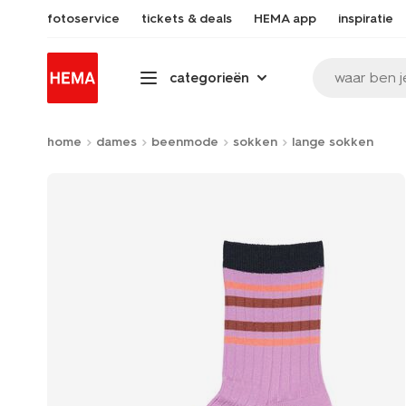
fotoservice
tickets & deals
HEMA app
inspiratie
waar ben j
categorieën
home
dames
beenmode
sokken
lange sokken