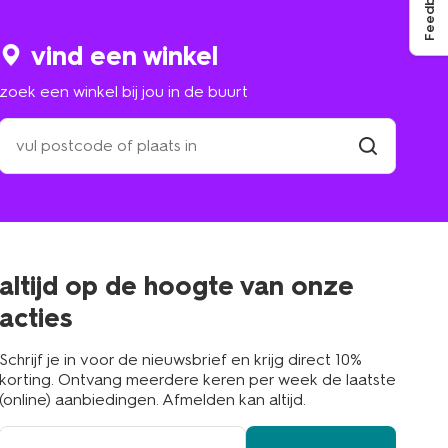
Feedback
vind een winkel
zoek een winkel bij jou in de buurt
zoek
een
winkel
vind
winkel
bij
jou
in
de
buurt
altijd op de hoogte van onze
acties
Schrijf je in voor de nieuwsbrief en krijg direct 10%
korting. Ontvang meerdere keren per week de laatste
(online) aanbiedingen. Afmelden kan altijd.
e-