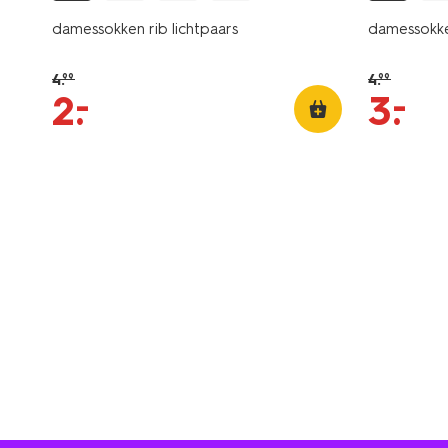
damessokken rib lichtpaars
damessokke
4
.
4
.
99
99
–
–
2
.
3
.