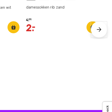
damessokken rib zand
ken wit
4
.
99
–
2
.