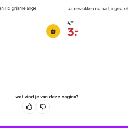
n rib grijsmelange
damessokken rib hartje gebro
4
.
99
–
3
.
wat vind je van deze pagina?