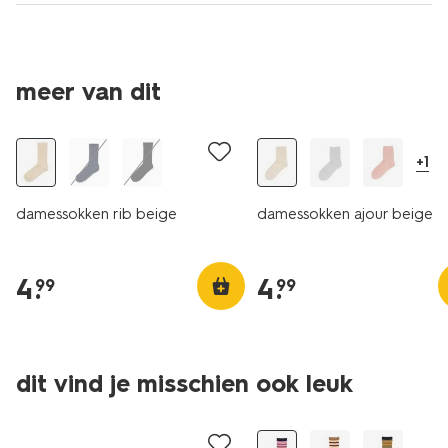
meer van dit
2+1 gratis
+1
damessokken rib beige
damessokken ajour beige
4
.
4
.
99
99
5 paar
dit vind je misschien ook leuk
sale
sale