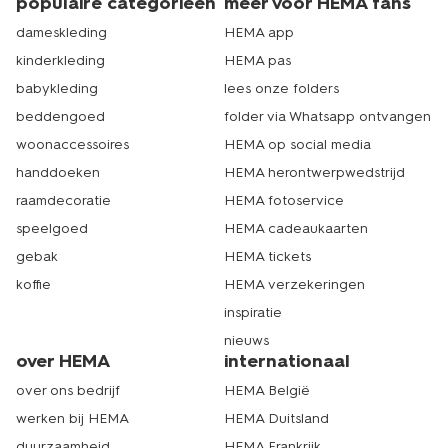
populaire categorieën
meer voor HEMA fans
dameskleding
HEMA app
kinderkleding
HEMA pas
babykleding
lees onze folders
beddengoed
folder via Whatsapp ontvangen
woonaccessoires
HEMA op social media
handdoeken
HEMA herontwerpwedstrijd
raamdecoratie
HEMA fotoservice
speelgoed
HEMA cadeaukaarten
gebak
HEMA tickets
koffie
HEMA verzekeringen
inspiratie
nieuws
over HEMA
internationaal
over ons bedrijf
HEMA België
werken bij HEMA
HEMA Duitsland
duurzaamheid
HEMA Frankrijk