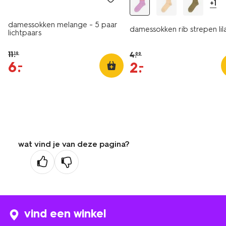
+1
damessokken melange - 5 paar
damessokken rib strepen lil
lichtpaars
11
.
4
.
19
99
6
.
–
2
.
–
wat vind je van deze pagina?
vind een winkel