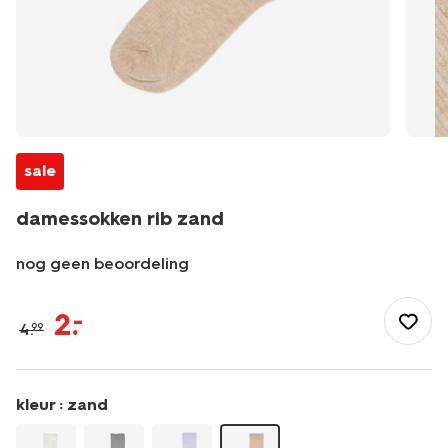
sale
damessokken rib zand
nog geen beoordeling
/dames/beenmode/sokken/sokken/damessokken-
rib-
2
.
–
4
.
99
zand-
4280865SAND.html
kleur :
zand