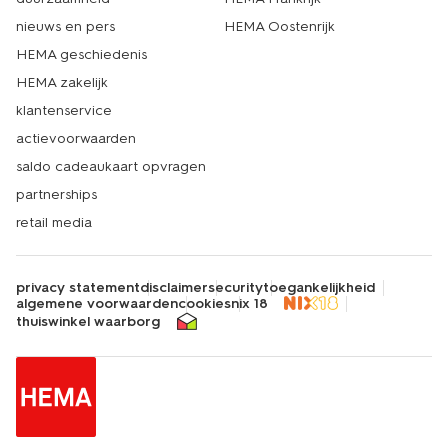
nieuws en pers
HEMA Oostenrijk
HEMA geschiedenis
HEMA zakelijk
klantenservice
actievoorwaarden
saldo cadeaukaart opvragen
partnerships
retail media
privacy statement
disclaimer
security
toegankelijkheid
algemene voorwaarden
cookies
nix 18
thuiswinkel waarborg