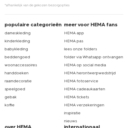
*afhankelijk van de gekozen bezorgopties
populaire categorieën
meer voor HEMA fans
dameskleding
HEMA app
kinderkleding
HEMA pas
babykleding
lees onze folders
beddengoed
folder via Whatsapp ontvangen
woonaccessoires
HEMA op social media
handdoeken
HEMA herontwerpwedstrijd
raamdecoratie
HEMA fotoservice
speelgoed
HEMA cadeaukaarten
gebak
HEMA tickets
koffie
HEMA verzekeringen
inspiratie
nieuws
over HEMA
internationaal