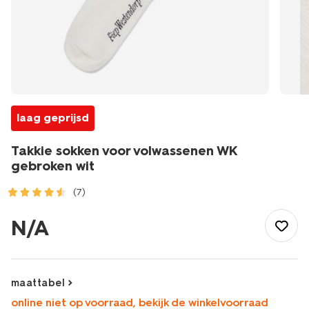
laag geprijsd
Takkie sokken voor volwassenen WK
gebroken wit
(7)
/dames/beenmode/sokken/takkie-
sokken-
N/A
voor-
volwassenen-
wk-
gebroken-
maattabel
wit-
online niet op voorraad, bekijk de winkelvoorraad
4120580OFFWHITE.html