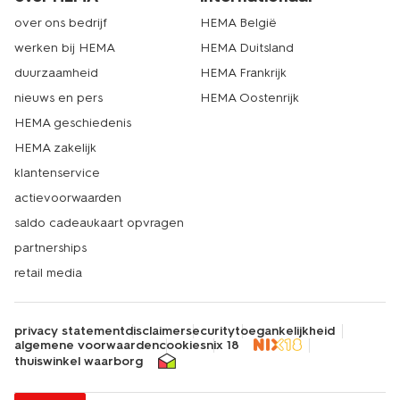
over ons bedrijf
HEMA België
werken bij HEMA
HEMA Duitsland
duurzaamheid
HEMA Frankrijk
nieuws en pers
HEMA Oostenrijk
HEMA geschiedenis
HEMA zakelijk
klantenservice
actievoorwaarden
saldo cadeaukaart opvragen
partnerships
retail media
privacy statement
disclaimer
security
toegankelijkheid
algemene voorwaarden
cookies
nix 18
thuiswinkel waarborg