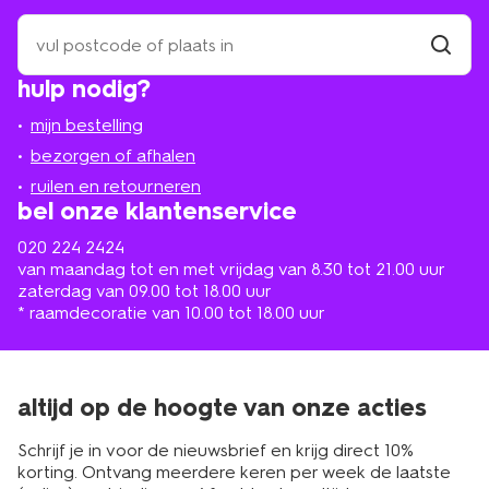
zoek
een
winkel
vind
hulp nodig?
winkel
bij
jou
mijn bestelling
in
de
bezorgen of afhalen
buurt
ruilen en retourneren
bel onze klantenservice
020 224 2424
van maandag tot en met vrijdag van 8.30 tot 21.00 uur
zaterdag van 09.00 tot 18.00 uur
* raamdecoratie van 10.00 tot 18.00 uur
altijd op de hoogte van onze acties
Schrijf je in voor de nieuwsbrief en krijg direct 10%
korting. Ontvang meerdere keren per week de laatste