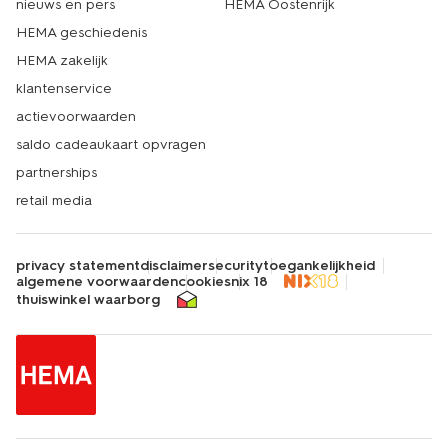
nieuws en pers
HEMA Oostenrijk
HEMA geschiedenis
HEMA zakelijk
klantenservice
actievoorwaarden
saldo cadeaukaart opvragen
partnerships
retail media
privacy statement
disclaimer
security
toegankelijkheid
algemene voorwaarden
cookies
nix 18
thuiswinkel waarborg