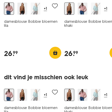
+1
+1
damesblouse Bobbie bloemen
damesblouse Bobbie bloe
lila
khaki
26
.
26
.
99
99
dit vind je misschien ook leuk
+1
+1
damesblouse Bobbie bloemen
damesblouse Bobbie bloe
lila
khaki