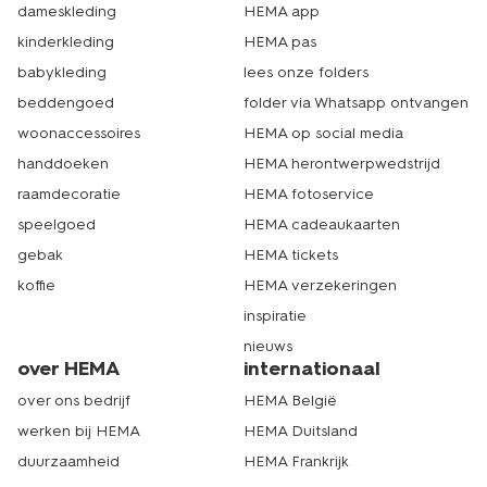
dameskleding
HEMA app
kinderkleding
HEMA pas
babykleding
lees onze folders
beddengoed
folder via Whatsapp ontvangen
woonaccessoires
HEMA op social media
handdoeken
HEMA herontwerpwedstrijd
raamdecoratie
HEMA fotoservice
speelgoed
HEMA cadeaukaarten
gebak
HEMA tickets
koffie
HEMA verzekeringen
inspiratie
nieuws
over HEMA
internationaal
over ons bedrijf
HEMA België
werken bij HEMA
HEMA Duitsland
duurzaamheid
HEMA Frankrijk