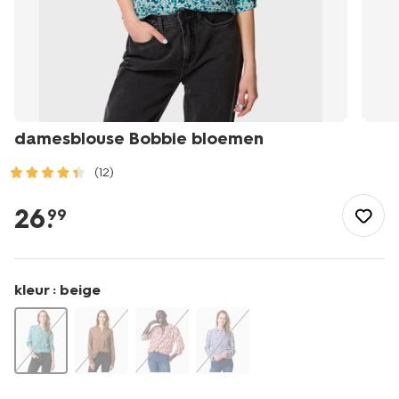
damesblouse Bobbie bloemen
(12)
/dames/dameskleding/blouses-
tunieken/damesblouse-
26
.
99
bobbie-
bloemen-
36207672.html
kleur :
beige