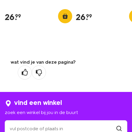
26
.
26
.
99
99
wat vind je van deze pagina?
vind een winkel
zoek een winkel bij jou in de buurt
zoek
een