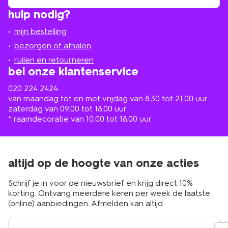
winkel
vind
hulp nodig?
winkel
bij
jou
mijn bestelling
in
de
bezorgen of afhalen
buurt
ruilen en retourneren
bel onze klantenservice
020 224 2424
van maandag tot en met vrijdag van 8.30 tot 21.00 uur
zaterdag van 09.00 tot 18.00 uur
* raamdecoratie van 10.00 tot 18.00 uur
altijd op de hoogte van onze acties
Schrijf je in voor de nieuwsbrief en krijg direct 10%
korting. Ontvang meerdere keren per week de laatste
(online) aanbiedingen. Afmelden kan altijd.
e-