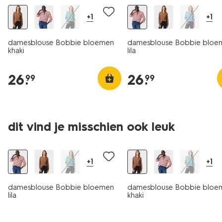
+1
+1
damesblouse Bobbie bloemen
damesblouse Bobbie bloe
khaki
lila
26
.
26
.
99
99
dit vind je misschien ook leuk
+1
+1
damesblouse Bobbie bloemen
damesblouse Bobbie bloe
lila
khaki