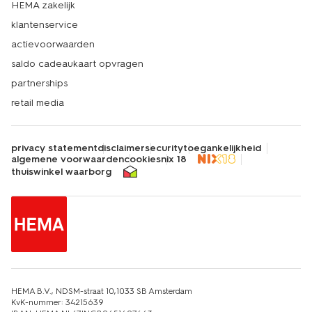
HEMA zakelijk
klantenservice
actievoorwaarden
saldo cadeaukaart opvragen
partnerships
retail media
privacy statement
disclaimer
security
toegankelijkheid
algemene voorwaarden
cookies
nix 18
thuiswinkel waarborg
HEMA B.V., NDSM-straat 10,1033 SB Amsterdam
KvK-nummer: 34215639