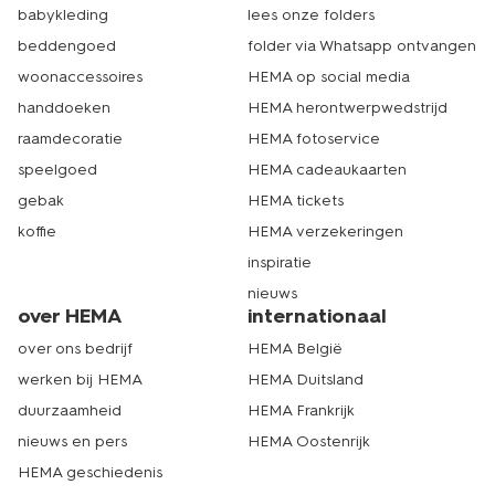
babykleding
lees onze folders
beddengoed
folder via Whatsapp ontvangen
woonaccessoires
HEMA op social media
handdoeken
HEMA herontwerpwedstrijd
raamdecoratie
HEMA fotoservice
speelgoed
HEMA cadeaukaarten
gebak
HEMA tickets
koffie
HEMA verzekeringen
inspiratie
nieuws
over HEMA
internationaal
over ons bedrijf
HEMA België
werken bij HEMA
HEMA Duitsland
duurzaamheid
HEMA Frankrijk
nieuws en pers
HEMA Oostenrijk
HEMA geschiedenis