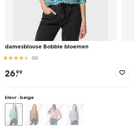
damesblouse Bobbie bloemen
(12)
/dames/dameskleding/blouses-
tunieken/damesblouse-
26
.
99
bobbie-
bloemen-
36207674.html
kleur :
beige