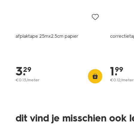
afplaktape 25mx2.5cm papier
correctieta
3
.
1
.
29
99
€
0
.
13
/meter
€
0
.
12
/meter
dit vind je misschien ook 