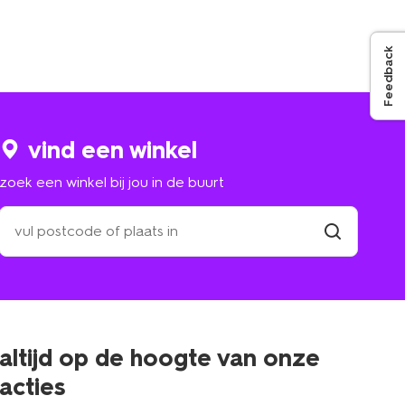
Feedback
vind een winkel
zoek een winkel bij jou in de buurt
zoek
een
winkel
vind
winkel
bij
jou
in
de
buurt
altijd op de hoogte van onze
acties