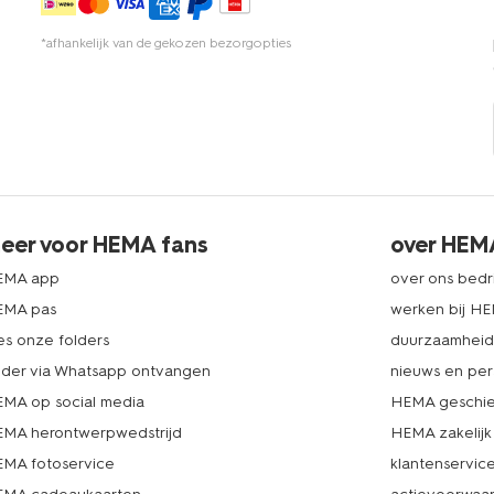
*afhankelijk van de gekozen bezorgopties
eer voor HEMA fans
over HEM
EMA app
over ons bedri
EMA pas
werken bij H
es onze folders
duurzaamhei
lder via Whatsapp ontvangen
nieuws en per
MA op social media
HEMA geschie
MA herontwerpwedstrijd
HEMA zakelijk
MA fotoservice
klantenservic