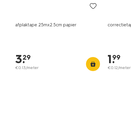
afplaktape 25mx2.5cm papier
correctieta
3
.
1
.
29
99
€
0
.
13
/meter
€
0
.
12
/meter