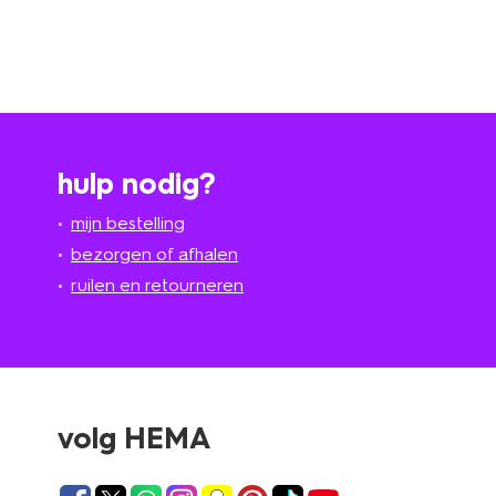
hulp nodig?
mijn bestelling
bezorgen of afhalen
ruilen en retourneren
volg HEMA