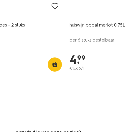
8
pes - 2 stuks
huiswijn bobal merlot 0.75L
per 6 stuks bestelbaar
4
.
99
€
6
.
65
/l