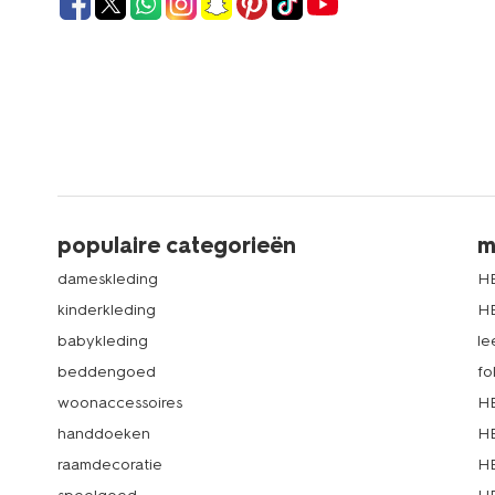
populaire categorieën
m
dameskleding
H
kinderkleding
H
babykleding
le
beddengoed
fo
woonaccessoires
HE
handdoeken
HE
raamdecoratie
HE