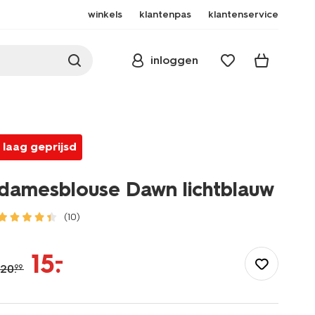
winkels
klantenpas
klantenservice
inloggen
laag geprijsd
damesblouse Dawn lichtblauw
(10)
/dames/dameskleding/blouses-
tunieken/damesblouse-
–
15
.
dawn-
20
.
99
lichtblauw-
36207940LIGHTBLUE.html