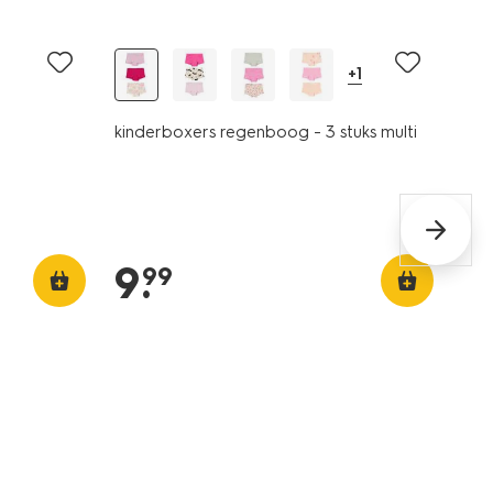
3 stuks
+1
kinderboxers regenboog - 3 stuks multi
9
.
99
3 stuks