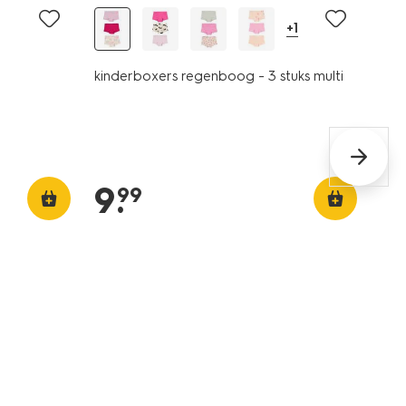
+1
kinderboxers regenboog - 3 stuks multi
9
.
99