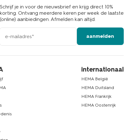
Schrijf je in voor de nieuwsbrief en krijg direct 10%
korting. Ontvang meerdere keren per week de laatste
(online) aanbiedingen. Afmelden kan altijd.
e-
aanmelden
mailadres
A
internationaal
jf
HEMA België
EMA
HEMA Duitsland
d
HEMA Frankrijk
s
HEMA Oostenrijk
denis
e