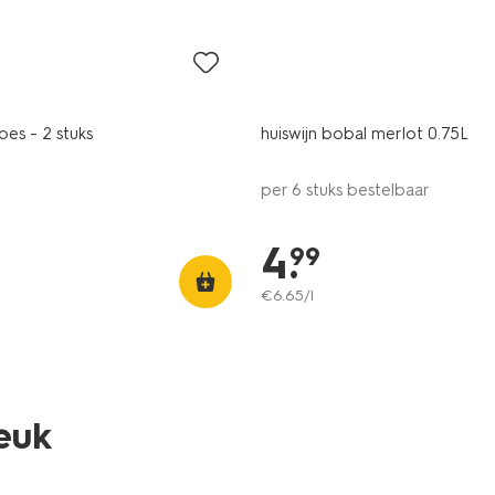
met je HEMA pas
8
pes - 2 stuks
huiswijn bobal merlot 0.75L
per 6 stuks bestelbaar
4
.
99
€
6
.
65
/l
leuk
2 voor 8.49
met je HEMA pas