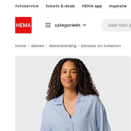
fotoservice
tickets & deals
HEMA app
inspiratie
waar ben j
categorieën
home
dames
dameskleding
blouses en tunieken