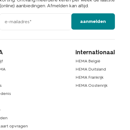
(online) aanbiedingen. Afmelden kan altijd.
e-
aanmelden
mailadres
A
internationaal
jf
HEMA België
EMA
HEMA Duitsland
d
HEMA Frankrijk
s
HEMA Oostenrijk
denis
e
rden
kaart opvragen