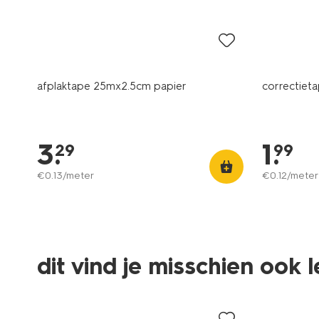
afplaktape 25mx2.5cm papier
correctieta
3
.
1
.
29
99
€
0
.
13
/meter
€
0
.
12
/meter
dit vind je misschien ook 