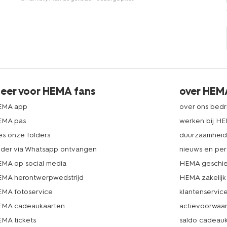
eer voor HEMA fans
over HEM
EMA app
over ons bedri
EMA pas
werken bij H
es onze folders
duurzaamhei
lder via Whatsapp ontvangen
nieuws en per
MA op social media
HEMA geschie
MA herontwerpwedstrijd
HEMA zakelijk
MA fotoservice
klantenservic
MA cadeaukaarten
actievoorwaa
MA tickets
saldo cadeau