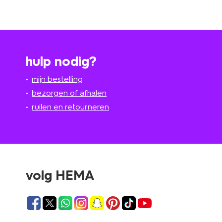
hulp nodig?
mijn bestelling
bezorgen of afhalen
ruilen en retourneren
volg HEMA