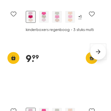
3 stuks
+1
kinderboxers regenboog - 3 stuks multi
9
.
99
3 stuks