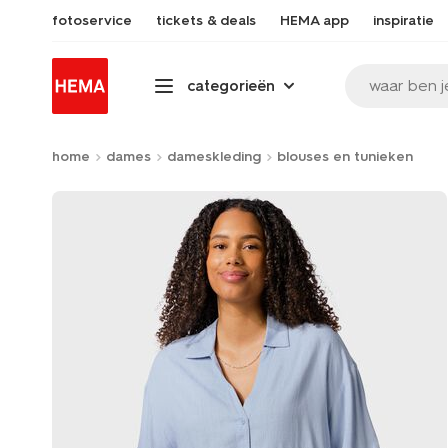
fotoservice
tickets & deals
HEMA app
inspiratie
waar ben j
categorieën
home
dames
dameskleding
blouses en tunieken