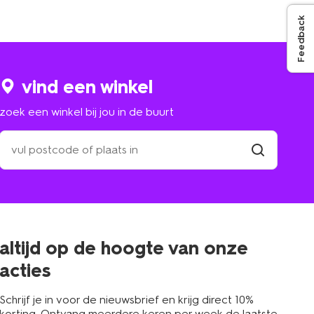
Feedback
vind een winkel
zoek een winkel bij jou in de buurt
zoek
een
winkel
vind
winkel
bij
jou
in
de
buurt
altijd op de hoogte van onze
acties
Schrijf je in voor de nieuwsbrief en krijg direct 10%
korting. Ontvang meerdere keren per week de laatste