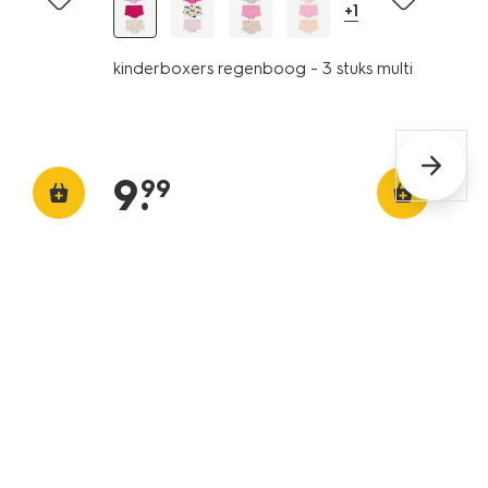
+1
kinderboxers regenboog - 3 stuks multi
9
.
99