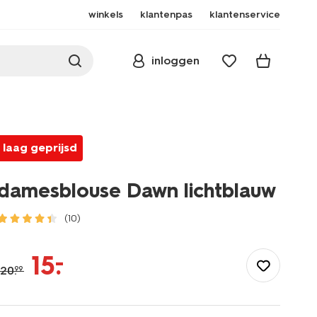
winkels
klantenpas
klantenservice
inloggen
laag geprijsd
damesblouse Dawn lichtblauw
(10)
/dames/dameskleding/blouses-
tunieken/damesblouse-
–
15
.
dawn-
20
.
99
lichtblauw-
36207940LIGHTBLUE.html