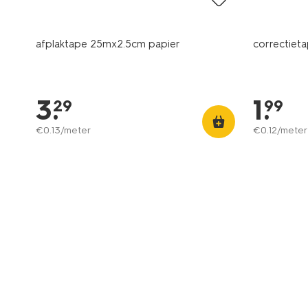
afplaktape 25mx2.5cm papier
correctieta
3
.
1
.
29
99
€
0
.
13
/meter
€
0
.
12
/meter