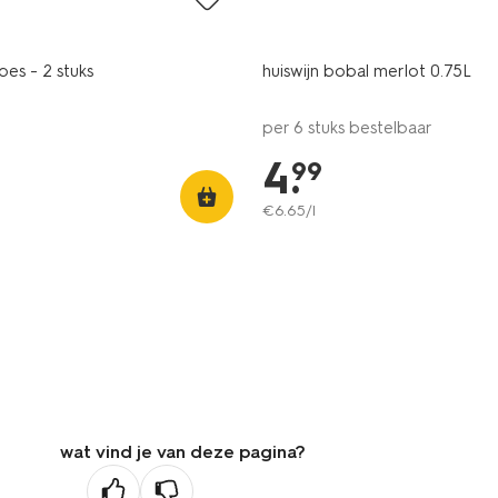
pes - 2 stuks
huiswijn bobal merlot 0.75L
per 6 stuks bestelbaar
4
.
99
€
6
.
65
/l
wat vind je van deze pagina?