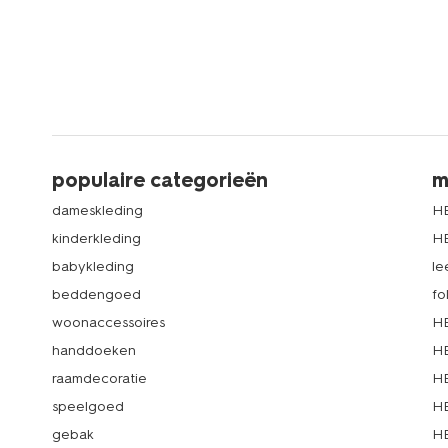
populaire categorieën
m
dameskleding
H
kinderkleding
H
babykleding
le
beddengoed
fo
woonaccessoires
HE
handdoeken
HE
raamdecoratie
HE
speelgoed
HE
gebak
HE