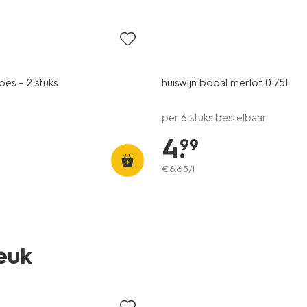
met je HEMA pas
8
pes - 2 stuks
huiswijn bobal merlot 0.75L
per 6 stuks bestelbaar
4
.
99
€
6
.
65
/l
leuk
2 voor 8.49
met je HEMA pas
8