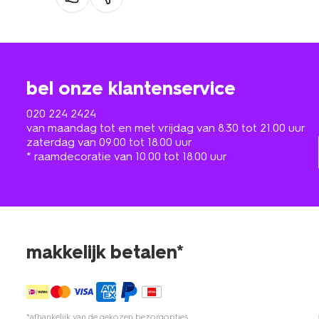
bel onze klantenservice
020 224 2424
van maandag tot en met vrijdag van 8.30 tot 21.00 uur
zaterdag van 09.00 tot 18.00 uur
* raamdecoratie van 10.00 tot 18.00 uur
makkelijk betalen*
*afhankelijk van de gekozen bezorgopties