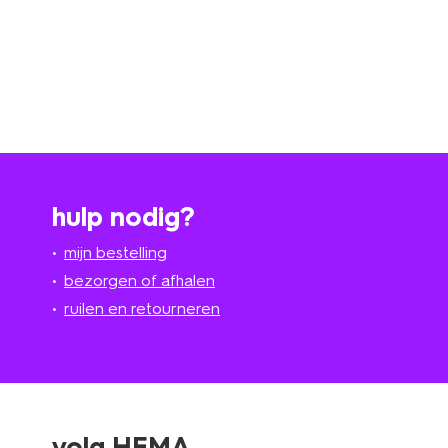
hulp nodig?
mijn bestelling
bezorgen of afhalen
ruilen en retourneren
volg HEMA