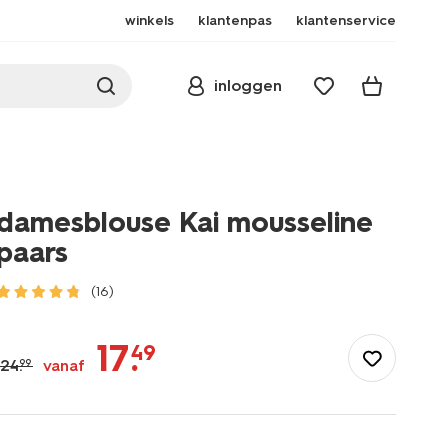
winkels
klantenpas
klantenservice
inloggen
damesblouse Kai mousseline
paars
(16)
/dames/dameskleding/blouses-
tunieken/damesblouse-
17
.
49
kai-
24
.
vanaf
99
mousseline-
-
paars-
36303570PURPLE.html