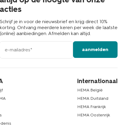
acties
Schrijf je in voor de nieuwsbrief en krijg direct 10%
korting. Ontvang meerdere keren per week de laatste
(online) aanbiedingen. Afmelden kan altijd.
e-
aanmelden
mailadres
A
internationaal
jf
HEMA België
EMA
HEMA Duitsland
d
HEMA Frankrijk
s
HEMA Oostenrijk
denis