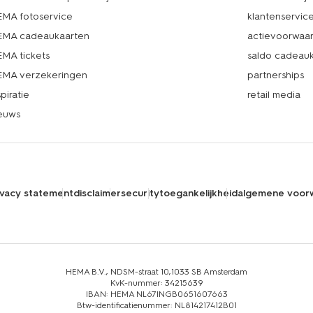
MA fotoservice
klantenservic
MA cadeaukaarten
actievoorwaa
MA tickets
saldo cadeau
MA verzekeringen
partnerships
spiratie
retail media
euws
ivacy statement
disclaimer
security
toegankelijkheid
algemene voor
HEMA B.V., NDSM-straat 10,1033 SB Amsterdam
KvK-nummer: 34215639
IBAN: HEMA NL67INGB0651607663
Btw-identificatienummer: NL814217412B01