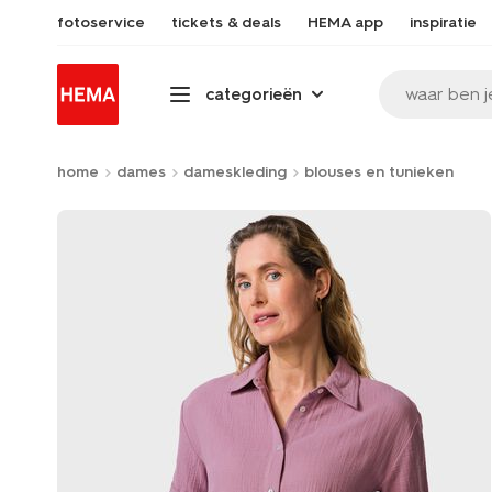
fotoservice
tickets & deals
HEMA app
inspiratie
waar ben j
categorieën
home
dames
dameskleding
blouses en tunieken