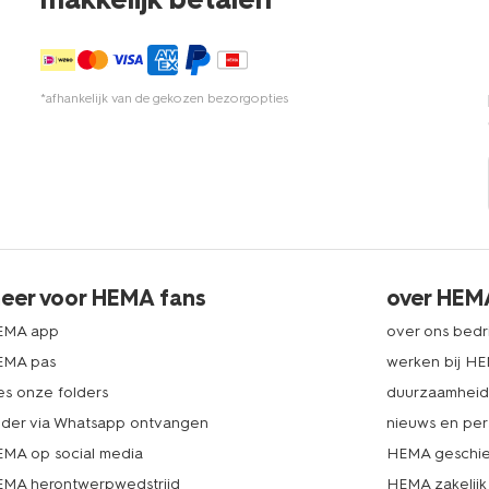
*afhankelijk van de gekozen bezorgopties
eer voor HEMA fans
over HEM
EMA app
over ons bedri
EMA pas
werken bij H
es onze folders
duurzaamhei
lder via Whatsapp ontvangen
nieuws en per
MA op social media
HEMA geschie
MA herontwerpwedstrijd
HEMA zakelijk