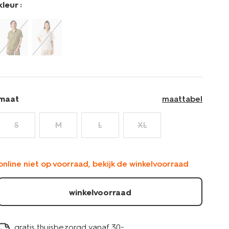
kleur :
maat
maattabel
S
M
L
XL
online niet op voorraad, bekijk de winkelvoorraad
winkelvoorraad
gratis thuisbezorgd vanaf 30.-