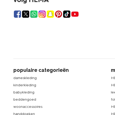
populaire categorieën
m
dameskleding
H
kinderkleding
H
babykleding
le
beddengoed
fo
woonaccessoires
HE
handdoeken
HE