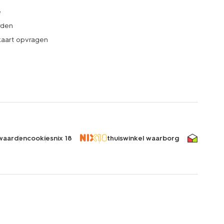
e
rden
kaart opvragen
waarden
cookies
nix 18
thuiswinkel waarborg