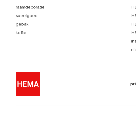
raamdecoratie
HE
speelgoed
HE
gebak
HE
koffie
HE
in
ni
pr