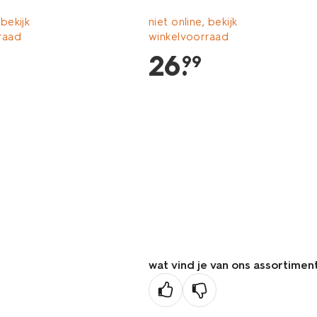
 bekijk
niet online, bekijk
raad
winkelvoorraad
26
.
99
wat vind je van ons assortimen