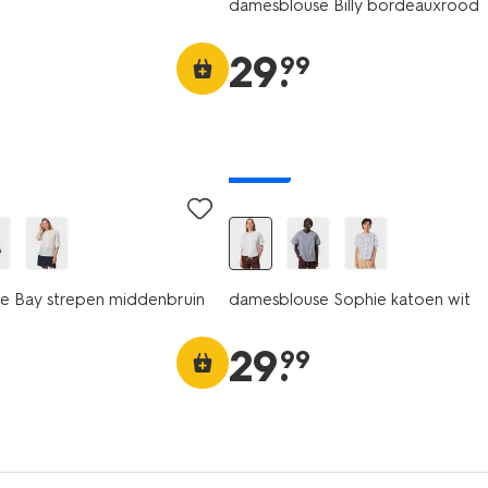
damesblouse Billy bordeauxrood
29
.
99
nieuw
e Bay strepen middenbruin
damesblouse Sophie katoen wit
29
.
99