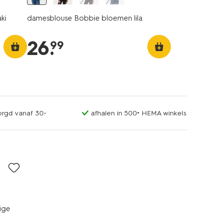
ki
damesblouse Bobbie bloemen lila
26
.
99
orgd vanaf 30.-
afhalen in 500+ HEMA winkels
ige