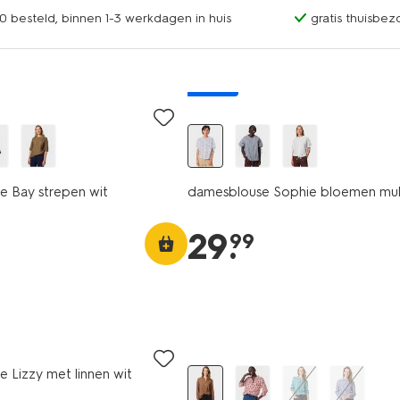
0 besteld, binnen 1-3 werkdagen in huis
gratis thuisbez
nieuw
 Bay strepen wit
damesblouse Sophie bloemen mul
29
.
99
 Lizzy met linnen wit