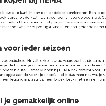
n kopen bij HEMA
louse. Je kunt ‘m dan ook eindeloos combineren. Ben je een
 ook gerust uit de kast halen voor een chique gelegenheid.
lt natuurlijk extra mooi met perfect passende lingerie eronde
is maar net wat je het prettigst vindt. Een corrigerende hem
 voor ieder seizoen
elzijdigheid. Hij valt lekker luchtig waardoor het ideaal is al
eer je de blouse gewoon met een mooie blazer voor dames.
w favoriete blouse. Dames kunnen bij HEMA ook terecht voor t
noopjes aan de voorzijde heeft. Het is dus maar net wat je 
n een legging in plaats van een broek. Leuk met een riem om 
 je gemakkelijk online