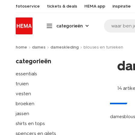
fotoservice
tickets & deals
HEMA app
inspiratie
waar ben j
categorieën
home
dames
dameskleding
blouses en tunieken
categorieën
da
essentials
truien
14 artik
vesten
nieuw
broeken
jassen
damesblous
shirts en tops
spencers en gilets