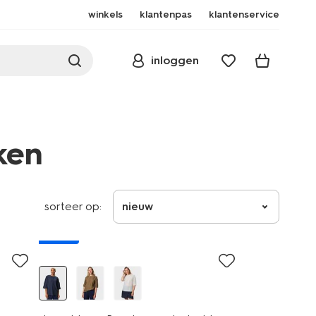
winkels
klantenpas
klantenservice
inloggen
ken
sorteer op:
nieuw
nieuw