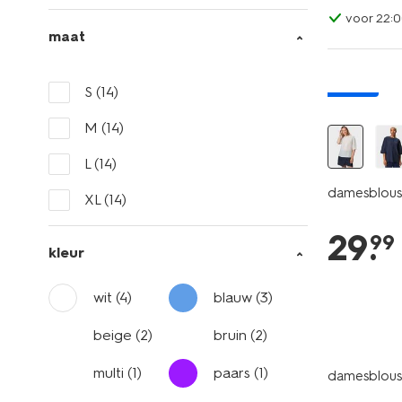
voor 22:0
maat
nieuw
S
(14)
M
(14)
L
(14)
damesblouse
XL
(14)
29
.
99
kleur
wit
(4)
blauw
(3)
beige
(2)
bruin
(2)
multi
(1)
paars
(1)
damesblouse