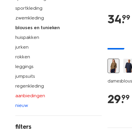
sportkleding
34
.
99
zwemkleding
blouses en tunieken
huispakken
nieuw
jurken
rokken
leggings
jumpsuits
damesblous
regenkleding
29
.
aanbiedingen
99
nieuw
filters