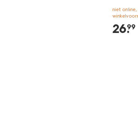
niet online,
winkelvoor
26
.
99