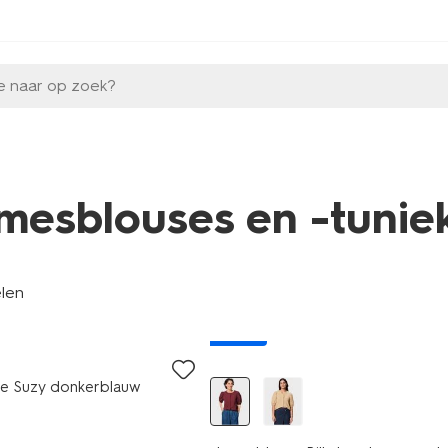
e naar op zoek?
mesblouses en -tunie
elen
nieuw
e Suzy donkerblauw