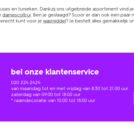
uses en tunieken. Dankzij ons uitgebreide assortiment vind j
me
damescoltrui
. Ben je geslaagd? Scoor er dan ook een paar
terecht kunt voor je
wasmiddel
? Je bestelt alles gemakkelijk o
bel onze klantenservice
020 224 2424
van maandag tot en met vrijdag van 8.30 tot 21.00 uur
zaterdag van 09.00 tot 18.00 uur
* raamdecoratie van 10.00 tot 18.00 uur