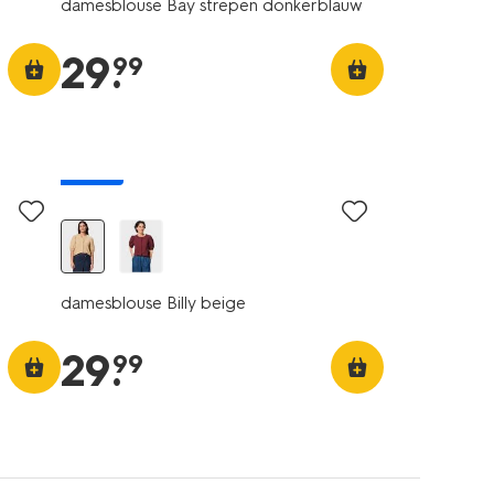
damesblouse Bay strepen donkerblauw
29
.
99
nieuw
damesblouse Billy beige
29
.
99