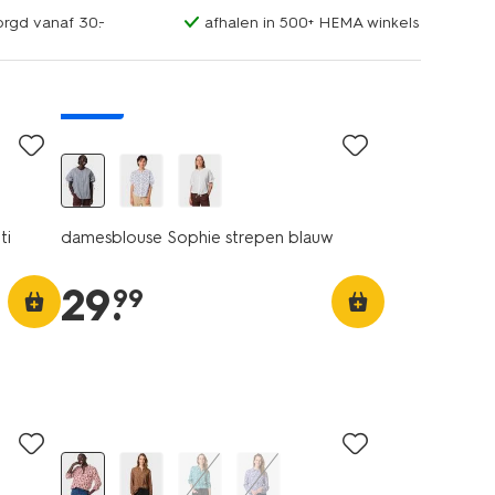
orgd vanaf 30.-
afhalen in 500+ HEMA winkels
nieuw
ti
damesblouse Sophie strepen blauw
29
.
99