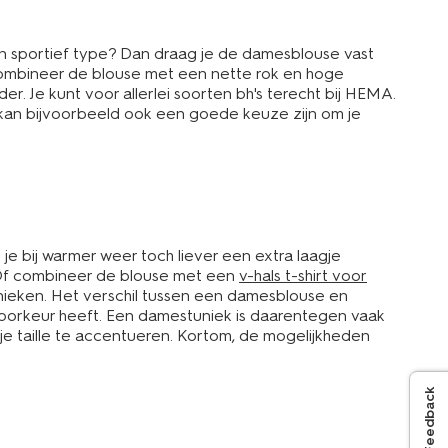
 sportief type? Dan draag je de damesblouse vast
 Combineer de blouse met een nette rok en hoge
r. Je kunt voor allerlei soorten bh's terecht bij HEMA.
d kan bijvoorbeeld ook een goede keuze zijn om je
s je bij warmer weer toch liever een extra laagje
 Of combineer de blouse met een
v-hals t-shirt voor
unieken. Het verschil tussen een damesblouse en
voorkeur heeft. Een damestuniek is daarentegen vaak
je taille te accentueren. Kortom, de mogelijkheden
Feedback