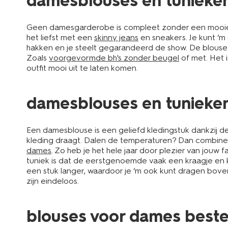
damesblouses en tunieke
Geen damesgarderobe is compleet zonder een mooie b
het liefst met een
skinny jeans
en sneakers. Je kunt ‘m
hakken en je steelt gegarandeerd de show. De blouse va
Zoals
voorgevormde bh's zonder beugel
of met. Het 
outfit mooi uit te laten komen.
damesblouses en tunieken
Een damesblouse is een geliefd kledingstuk dankzij de ve
kleding draagt. Dalen de temperaturen? Dan combin
dames
. Zo heb je het hele jaar door plezier van jou
tuniek is dat de eerstgenoemde vaak een kraagje en k
een stuk langer, waardoor je ‘m ook kunt dragen bove
zijn eindeloos.
blouses voor dames bestel