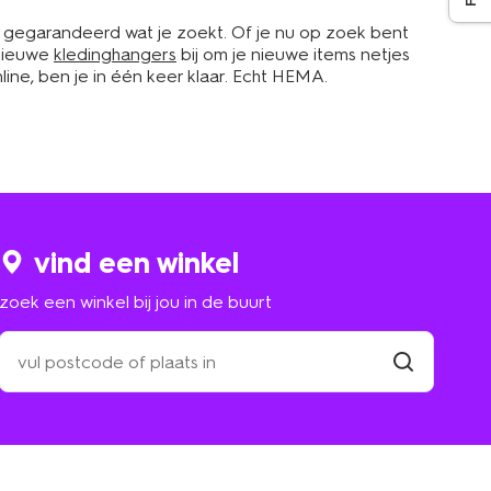
e gegarandeerd wat je zoekt. Of je nu op zoek bent
 nieuwe
kledinghangers
bij om je nieuwe items netjes
nline, ben je in één keer klaar. Echt HEMA.
vind een winkel
zoek een winkel bij jou in de buurt
zoek
een
winkel
vind
winkel
bij
jou
in
de