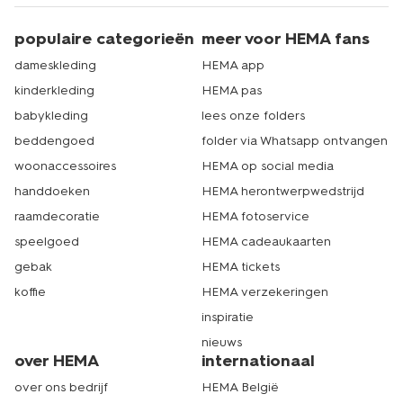
populaire categorieën
meer voor HEMA fans
dameskleding
HEMA app
kinderkleding
HEMA pas
babykleding
lees onze folders
beddengoed
folder via Whatsapp ontvangen
woonaccessoires
HEMA op social media
handdoeken
HEMA herontwerpwedstrijd
raamdecoratie
HEMA fotoservice
speelgoed
HEMA cadeaukaarten
gebak
HEMA tickets
koffie
HEMA verzekeringen
inspiratie
nieuws
over HEMA
internationaal
over ons bedrijf
HEMA België