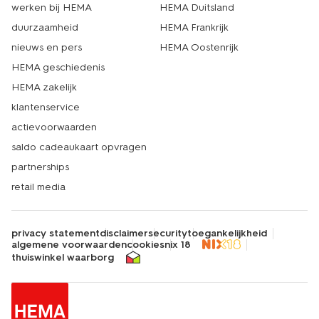
werken bij HEMA
HEMA Duitsland
duurzaamheid
HEMA Frankrijk
nieuws en pers
HEMA Oostenrijk
HEMA geschiedenis
HEMA zakelijk
klantenservice
actievoorwaarden
saldo cadeaukaart opvragen
partnerships
retail media
privacy statement
disclaimer
security
toegankelijkheid
algemene voorwaarden
cookies
nix 18
thuiswinkel waarborg