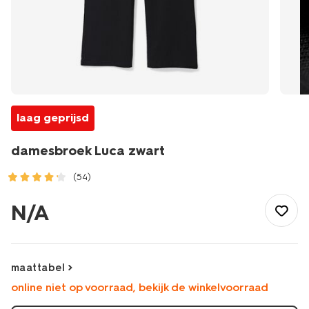
laag geprijsd
damesbroek Luca zwart
(54)
/dames/dameskleding/broeken/damesbroek-
luca-
N/A
zwart-
36203510BLACK.html
maattabel
online niet op voorraad, bekijk de winkelvoorraad