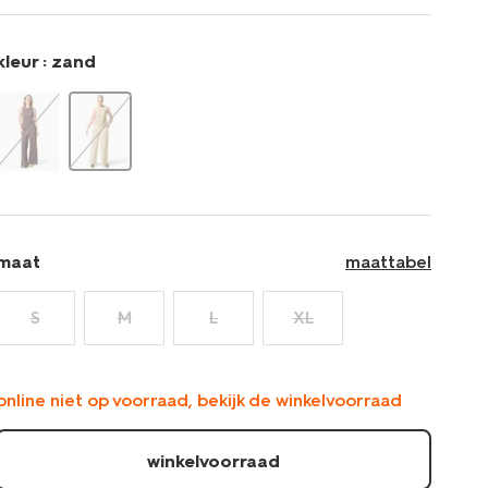
zand-
36252730SAND.html
kleur :
zand
maat
maattabel
S
M
L
XL
online niet op voorraad, bekijk de winkelvoorraad
winkelvoorraad