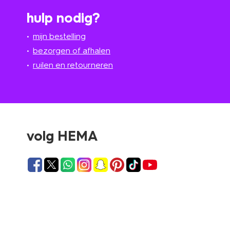
hulp nodig?
mijn bestelling
bezorgen of afhalen
ruilen en retourneren
volg HEMA