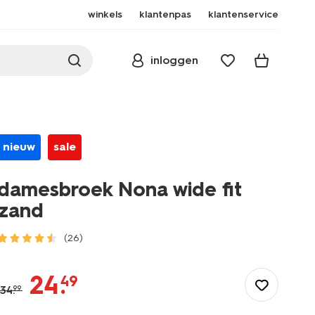
winkels
klantenpas
klantenservice
inloggen
nieuw
sale
damesbroek Nona wide fit
zand
(26)
/dames/dameskleding/broeken/damesbroek-
nona-
24
.
49
wide-
34
.
99
fit-