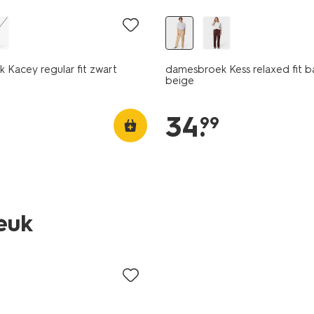
Kacey regular fit zwart
damesbroek Kess relaxed fit ba
beige
34
.
99
leuk