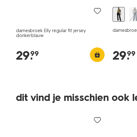
damesbroek 
damesbroek Elly regular fit jersey
donkerblauw
29
.
29
.
99
99
dit vind je misschien ook 
sale