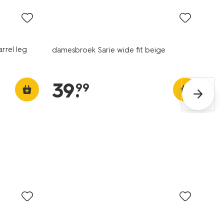
rrel leg
damesbroek Sarie wide fit beige
39
.
99