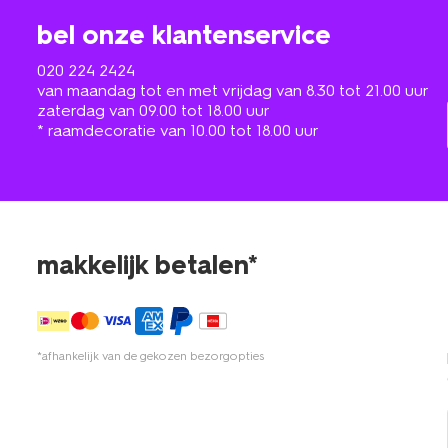
bel onze klantenservice
020 224 2424
van maandag tot en met vrijdag van 8.30 tot 21.00 uur
zaterdag van 09.00 tot 18.00 uur
* raamdecoratie van 10.00 tot 18.00 uur
makkelijk betalen*
*afhankelijk van de gekozen bezorgopties