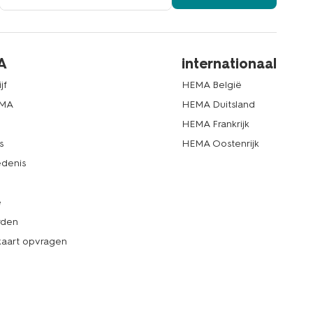
A
internationaal
jf
HEMA België
EMA
HEMA Duitsland
d
HEMA Frankrijk
s
HEMA Oostenrijk
denis
e
rden
kaart opvragen