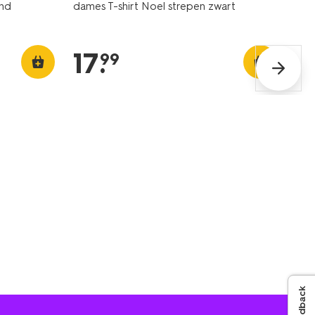
and
dames T-shirt Noel strepen zwart
17
.
99
Feedback