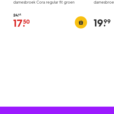
damesbroek Cora regular fit groen
damesbroek
24
.
49
19
.
17
.
99
50