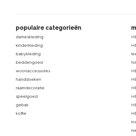
populaire categorieën
m
dameskleding
H
kinderkleding
H
babykleding
le
beddengoed
fo
woonaccessoires
HE
handdoeken
HE
raamdecoratie
HE
speelgoed
HE
gebak
HE
koffie
HE
in
ni