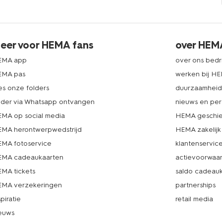
eer voor HEMA fans
over HEM
EMA app
over ons bedri
EMA pas
werken bij H
es onze folders
duurzaamhei
lder via Whatsapp ontvangen
nieuws en per
MA op social media
HEMA geschie
MA herontwerpwedstrijd
HEMA zakelijk
MA fotoservice
klantenservic
MA cadeaukaarten
actievoorwaa
MA tickets
saldo cadeau
MA verzekeringen
partnerships
spiratie
retail media
euws