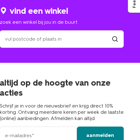
vind een winkel
zoek een winkel bij jou in de buurt
zoek
een
winkel
vind
winkel
bij
jou
in
de
buurt
altijd op de hoogte van onze
acties
Schrijf je in voor de nieuwsbrief en krijg direct 10%
korting. Ontvang meerdere keren per week de laatste
(online) aanbiedingen. Afmelden kan altijd.
e-
aanmelden
mailadres