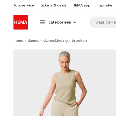
fotoservice
tickets & deals
HEMA app
inspiratie
waar ben j
categorieën
home
dames
dameskleding
broeken