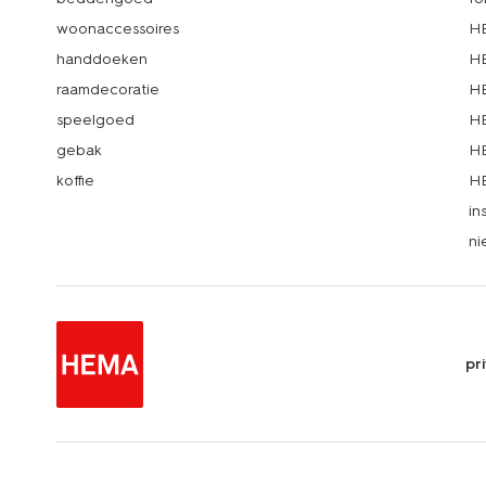
woonaccessoires
HE
handdoeken
HE
raamdecoratie
HE
speelgoed
HE
gebak
HE
koffie
HE
in
ni
pr