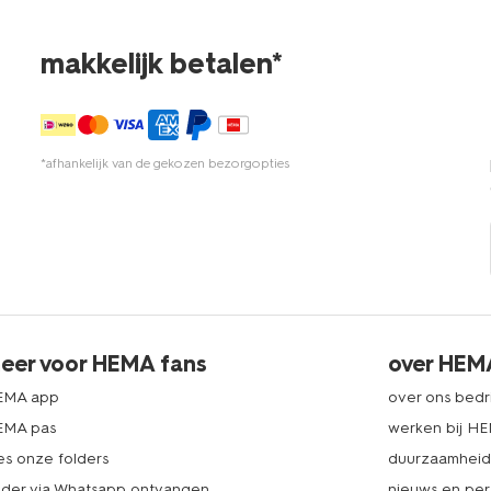
makkelijk betalen*
*afhankelijk van de gekozen bezorgopties
eer voor HEMA fans
over HEM
EMA app
over ons bedri
EMA pas
werken bij H
es onze folders
duurzaamhei
lder via Whatsapp ontvangen
nieuws en per