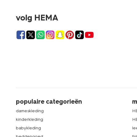
volg HEMA
populaire categorieën
m
dameskleding
H
kinderkleding
H
babykleding
le
beddengoed
fo