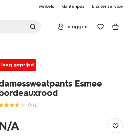
winkels
klantenpas
klantenservice
inloggen
laag geprijsd
damessweatpants Esmee
bordeauxrood
(67)
/dames/dameskleding/broeken/damessweatpants-
esmee-
N/A
bordeauxrood-
36205470BURGUNDYRED.html