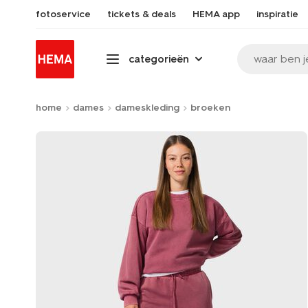
fotoservice
tickets & deals
HEMA app
inspiratie
waar ben j
categorieën
home
dames
dameskleding
broeken