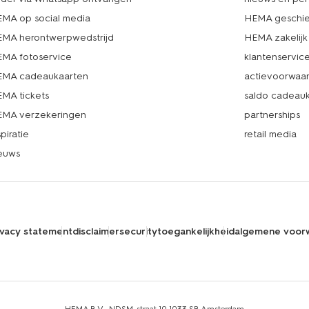
MA op social media
HEMA geschie
MA herontwerpwedstrijd
HEMA zakelijk
MA fotoservice
klantenservic
MA cadeaukaarten
actievoorwaa
MA tickets
saldo cadeau
MA verzekeringen
partnerships
spiratie
retail media
euws
ivacy statement
disclaimer
security
toegankelijkheid
algemene voor
HEMA B.V., NDSM-straat 10,1033 SB Amsterdam