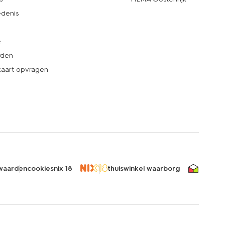
denis
e
rden
kaart opvragen
waarden
cookies
nix 18
thuiswinkel waarborg