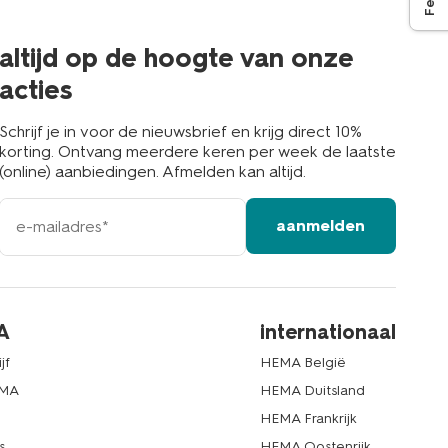
de
buurt
altijd op de hoogte van onze
acties
Schrijf je in voor de nieuwsbrief en krijg direct 10%
korting. Ontvang meerdere keren per week de laatste
(online) aanbiedingen. Afmelden kan altijd.
e-
aanmelden
mailadres
A
internationaal
jf
HEMA België
EMA
HEMA Duitsland
d
HEMA Frankrijk
s
HEMA Oostenrijk