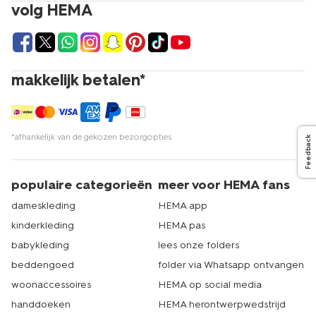
hebben we ook aan de kleinere dames gedacht. Bij
volg HEMA
HEMA kun je namelijk ook terecht voor
korte broeken
voor meisjes
. Naast korte broeken voor dames hebben
we uiteraard ook
korte broeken voor heren
. Keuze
gemaakt? Dan shop je al jouw benodigdheden
gemakkelijk op hema.nl, waarna wij ervoor zorgen dat je
makkelijk betalen*
jouw bestelling snel in huis hebt. Je kunt natuurlijk ook
langskomen in één van onze winkels. Met ruim 500
filialen is er altijd wel een HEMA bij jou in de buurt. Echt
HEMA.
*afhankelijk van de gekozen bezorgopties
Feedback
populaire categorieën
meer voor HEMA fans
dameskleding
HEMA app
kinderkleding
HEMA pas
babykleding
lees onze folders
beddengoed
folder via Whatsapp ontvangen
woonaccessoires
HEMA op social media
handdoeken
HEMA herontwerpwedstrijd