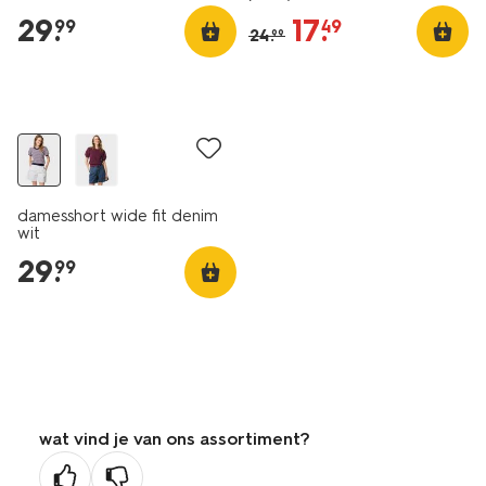
29
.
17
.
99
49
24
.
99
damesshort wide fit denim
wit
29
.
99
wat vind je van ons assortiment?