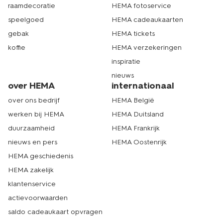
raamdecoratie
HEMA fotoservice
speelgoed
HEMA cadeaukaarten
gebak
HEMA tickets
koffie
HEMA verzekeringen
inspiratie
nieuws
over HEMA
internationaal
over ons bedrijf
HEMA België
werken bij HEMA
HEMA Duitsland
duurzaamheid
HEMA Frankrijk
nieuws en pers
HEMA Oostenrijk
HEMA geschiedenis
HEMA zakelijk
klantenservice
actievoorwaarden
saldo cadeaukaart opvragen