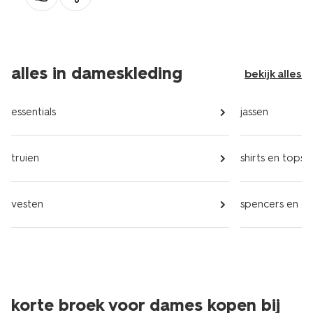
alles in dameskleding
bekijk alles
essentials
jassen
truien
shirts en tops
vesten
spencers en gil
korte broek voor dames kopen bij