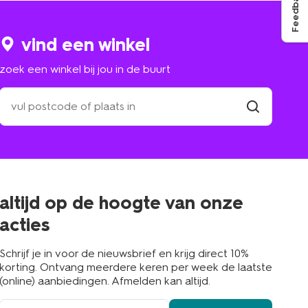
Feedback
vind een winkel
zoek een winkel bij jou in de buurt
zoek
een
winkel
vind
winkel
bij
jou
in
de
buurt
altijd op de hoogte van onze
acties
Schrijf je in voor de nieuwsbrief en krijg direct 10%
korting. Ontvang meerdere keren per week de laatste
(online) aanbiedingen. Afmelden kan altijd.
e-