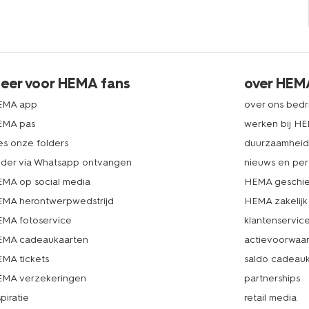
eer voor HEMA fans
over HEM
EMA app
over ons bedri
EMA pas
werken bij H
es onze folders
duurzaamhei
lder via Whatsapp ontvangen
nieuws en per
MA op social media
HEMA geschie
MA herontwerpwedstrijd
HEMA zakelijk
MA fotoservice
klantenservic
MA cadeaukaarten
actievoorwaa
MA tickets
saldo cadeau
MA verzekeringen
partnerships
spiratie
retail media