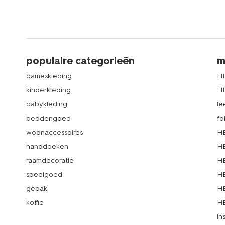
populaire categorieën
m
dameskleding
H
kinderkleding
H
babykleding
le
beddengoed
fo
woonaccessoires
HE
handdoeken
HE
raamdecoratie
HE
speelgoed
HE
gebak
HE
koffie
HE
in