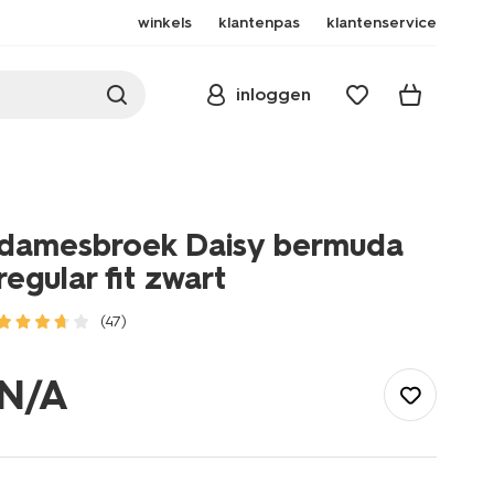
winkels
klantenpas
klantenservice
inloggen
damesbroek Daisy bermuda
regular fit zwart
(47)
/dames/dameskleding/broeken/korte-
broeken/damesbroek-
N/A
daisy-
bermuda-
regular-
fit-
zwart-