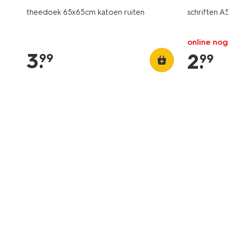
theedoek 65x65cm katoen ruiten
schriften A5
online nog
3
.
2
.
99
99