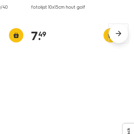
0/40
fotolijst 10x15cm hout golf
7
.
49