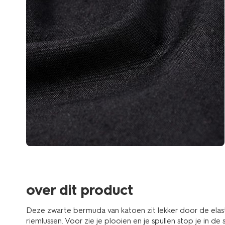
over dit product
Deze zwarte bermuda van katoen zit lekker door de elast
riemlussen. Voor zie je plooien en je spullen stop je in d