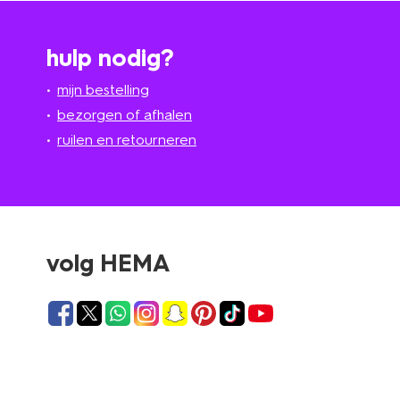
hulp nodig?
mijn bestelling
bezorgen of afhalen
ruilen en retourneren
volg HEMA