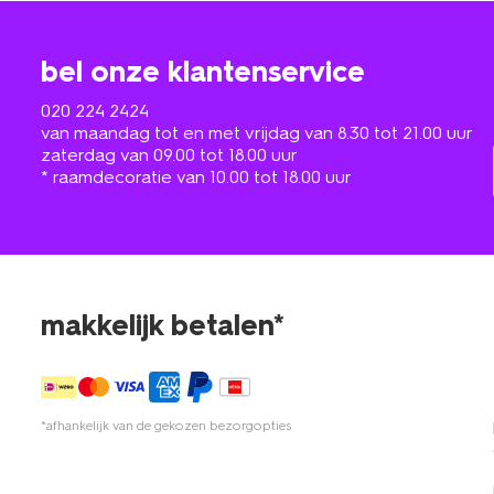
bel onze klantenservice
020 224 2424
van maandag tot en met vrijdag van 8.30 tot 21.00 uur
zaterdag van 09.00 tot 18.00 uur
* raamdecoratie van 10.00 tot 18.00 uur
makkelijk betalen*
*afhankelijk van de gekozen bezorgopties