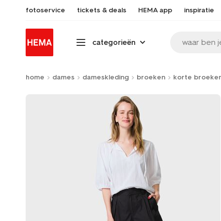
fotoservice
tickets & deals
HEMA app
inspiratie
waar ben j
categorieën
home
dames
dameskleding
broeken
korte broeke