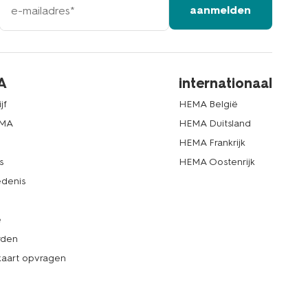
aanmelden
mailadres
A
internationaal
jf
HEMA België
EMA
HEMA Duitsland
d
HEMA Frankrijk
s
HEMA Oostenrijk
denis
e
rden
kaart opvragen