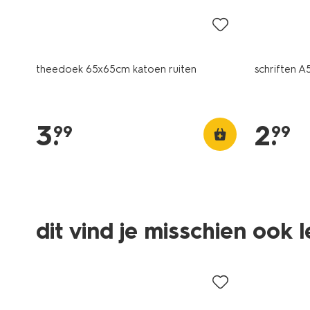
theedoek 65x65cm katoen ruiten
schriften A5
3
.
2
.
99
99
dit vind je misschien ook 
nieuw