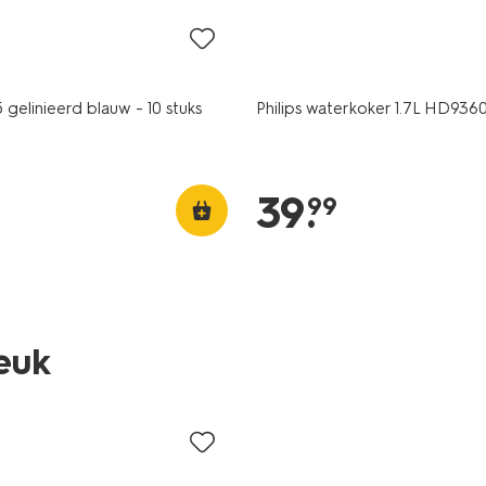
 gelinieerd blauw - 10 stuks
Philips waterkoker 1.7L HD936
39
.
99
leuk