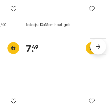
0/40
fotolijst 10x15cm hout golf
7
.
49