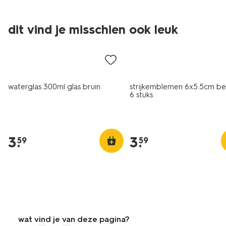
dit vind je misschien ook leuk
nieuw
waterglas 300ml glas bruin
strijkemblemen 6x5.5cm be
6 stuks
3
.
3
.
59
59
wat vind je van deze pagina?