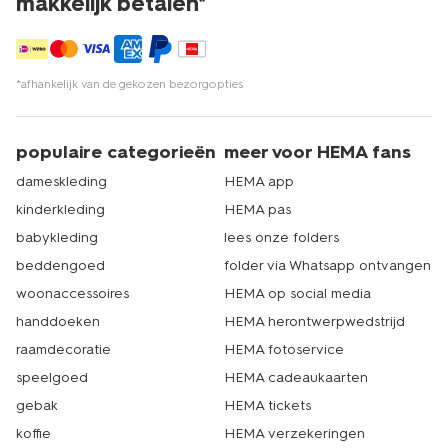
makkelijk betalen*
*afhankelijk van de gekozen bezorgopties
populaire categorieën
meer voor HEMA fans
dameskleding
HEMA app
kinderkleding
HEMA pas
babykleding
lees onze folders
beddengoed
folder via Whatsapp ontvangen
woonaccessoires
HEMA op social media
handdoeken
HEMA herontwerpwedstrijd
raamdecoratie
HEMA fotoservice
speelgoed
HEMA cadeaukaarten
gebak
HEMA tickets
koffie
HEMA verzekeringen