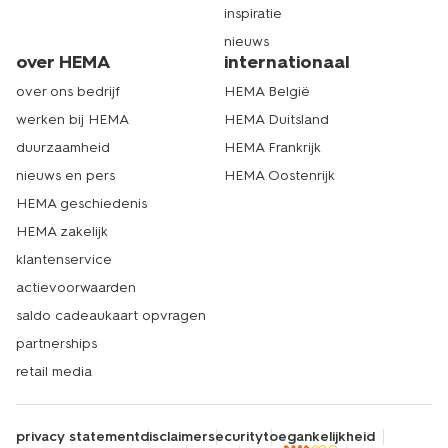
inspiratie
nieuws
over HEMA
internationaal
over ons bedrijf
HEMA België
werken bij HEMA
HEMA Duitsland
duurzaamheid
HEMA Frankrijk
nieuws en pers
HEMA Oostenrijk
HEMA geschiedenis
HEMA zakelijk
klantenservice
actievoorwaarden
saldo cadeaukaart opvragen
partnerships
retail media
privacy statement
disclaimer
security
toegankelijkheid