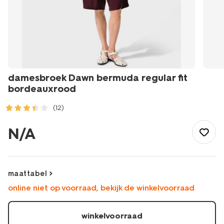
damesbroek Dawn bermuda regular fit
bordeauxrood
(12)
/dames/dameskleding/broeken/korte-
broeken/damesbroek-
N/A
dawn-
bermuda-
regular-
fit-
maattabel
bordeauxrood-
online niet op voorraad, bekijk de winkelvoorraad
36210650BURGUNDYRED.html
winkelvoorraad