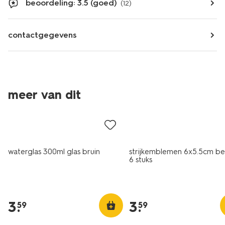
beoordeling: 3.5 (goed)
(12)
contactgegevens
meer van dit
nieuw
waterglas 300ml glas bruin
strijkemblemen 6x5.5cm be
6 stuks
3
.
3
.
59
59