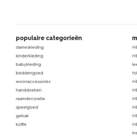
populaire categorieën
m
dameskleding
H
kinderkleding
H
babykleding
le
beddengoed
fo
woonaccessoires
HE
handdoeken
HE
raamdecoratie
HE
speelgoed
HE
gebak
HE
koffie
HE
in