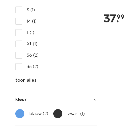
S
(1)
37
.
99
M
(1)
L
(1)
XL
(1)
36
(2)
38
(2)
toon alles
kleur
blauw
(2)
zwart
(1)