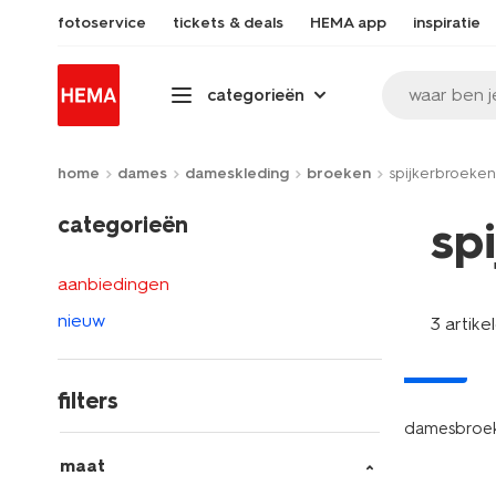
fotoservice
tickets & deals
HEMA app
inspiratie
waar ben j
categorieën
home
dames
dameskleding
broeken
spijkerbroeken
categorieën
sp
aanbiedingen
nieuw
3 artike
nieuw
filters
damesbroek
maat