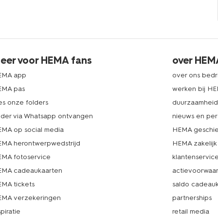
eer voor HEMA fans
over HEM
EMA app
over ons bedri
EMA pas
werken bij H
es onze folders
duurzaamhei
lder via Whatsapp ontvangen
nieuws en per
MA op social media
HEMA geschie
MA herontwerpwedstrijd
HEMA zakelijk
MA fotoservice
klantenservic
MA cadeaukaarten
actievoorwaa
MA tickets
saldo cadeau
MA verzekeringen
partnerships
spiratie
retail media