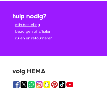
hulp nodig?
mijn bestelling
bezorgen of afhalen
ruilen en retourneren
volg HEMA