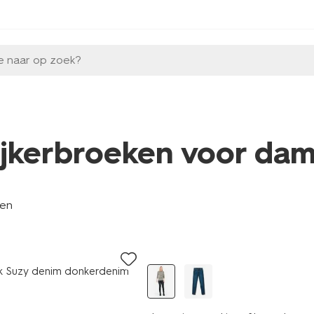
e naar op zoek?
ijkerbroeken voor da
len
 Suzy denim donkerdenim