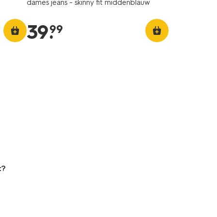
dames jeans - skinny fit middenblauw
39
.
99
t?