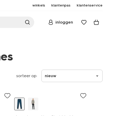
winkels
klantenpas
klantenservice
inloggen
mes
sorteer op:
nieuw