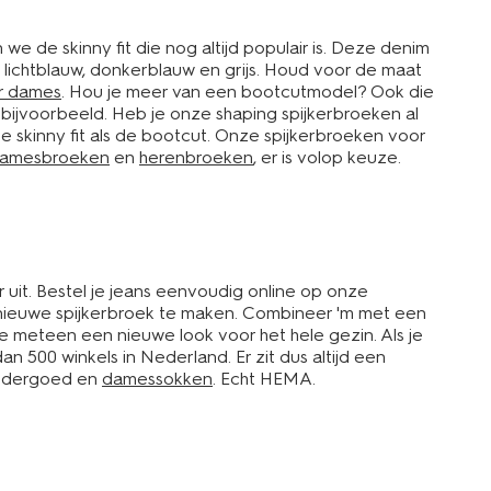
de skinny fit die nog altijd populair is. Deze denim
ls lichtblauw, donkerblauw en grijs. Houd voor de maat
r dames
. Hou je meer van een bootcutmodel? Ook die
 bijvoorbeeld. Heb je onze shaping spijkerbroeken al
de skinny fit als de bootcut. Onze spijkerbroeken voor
amesbroeken
en
herenbroeken
, er is volop keuze.
r uit. Bestel je jeans eenvoudig online op onze
je nieuwe spijkerbroek te maken. Combineer 'm met een
je meteen een nieuwe look voor het hele gezin. Als je
 500 winkels in Nederland. Er zit dus altijd een
 ondergoed en
damessokken
. Echt HEMA.