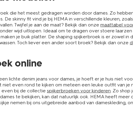
oek die het meest gedragen worden door dames. Zo hebben we 
. De skinny fit vind je bij HEMA in verschillende kleuren, zoa
allen. Twijfel je aan de maat? Bekijk dan onze
maattabel voo
onder wijd uitlopen. Ideaal om te dragen over stoere laarzen
aken je buik platter. De shaping spijkerbroek is er zowel in 
assen. Toch liever een ander soort broek? Bekijk dan onze
d
oek online
en lichte denim jeans voor dames, je hoeft er je huis niet voo
geet niet even rond te kijken om meteen een leuke outfit van 
k even bij de collectie
spijkerbroeken voor kinderen
. Zo shop 
dames te bekijken, kan dat natuurlijk ook. HEMA heeft meer dan
 kijkje nemen bij ons uitgebreide aanbod van dameskleding,