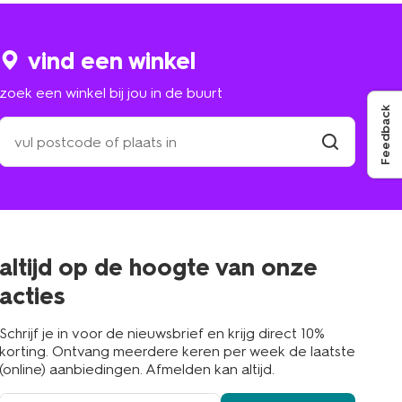
vind een winkel
zoek een winkel bij jou in de buurt
Feedback
zoek
een
winkel
vind
winkel
bij
jou
in
de
buurt
altijd op de hoogte van onze
acties
Schrijf je in voor de nieuwsbrief en krijg direct 10%
korting. Ontvang meerdere keren per week de laatste
(online) aanbiedingen. Afmelden kan altijd.
e-