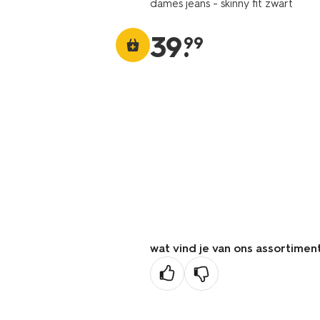
dames jeans - skinny fit zwart
39
.
99
wat vind je van ons assortimen