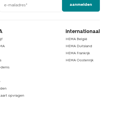
aanmelden
mailadres
A
internationaal
jf
HEMA België
EMA
HEMA Duitsland
d
HEMA Frankrijk
s
HEMA Oostenrijk
denis
e
rden
kaart opvragen