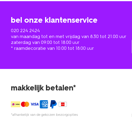
bel onze klantenservice
020 224 2424
van maandag tot en met vrijdag van 8.30 tot 21.00 uur
zaterdag van 09.00 tot 18.00 uur
* raamdecoratie van 10.00 tot 18.00 uur
makkelijk betalen*
*afhankelijk van de gekozen bezorgopties