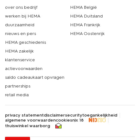
over ons bedrijf
HEMA België
werken bij HEMA
HEMA Duitsland
duurzaamheid
HEMA Frankrijk
nieuws en pers
HEMA Oostenrijk
HEMA geschiedenis
HEMA zakelijk
klantenservice
actievoorwaarden
saldo cadeaukaart opvragen
partnerships
retail media
privacy statement
disclaimer
security
toegankelijkheid
algemene voorwaarden
cookies
nix 18
thuiswinkel waarborg