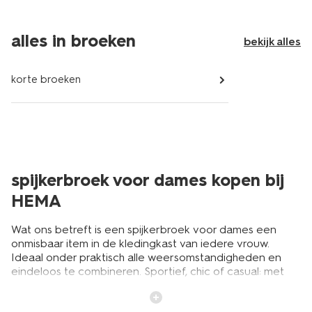
alles in broeken
bekijk alles
korte broeken
spijkerbroek voor dames kopen bij
HEMA
Wat ons betreft is een spijkerbroek voor dames een
onmisbaar item in de kledingkast van iedere vrouw.
Ideaal onder praktisch alle weersomstandigheden en
eindeloos te combineren. Sportief, chic of casual: met
een spijkerbroek voor dames kun je altijd goed gekleed
de deur uit. En met de verschillende kleuren en modellen