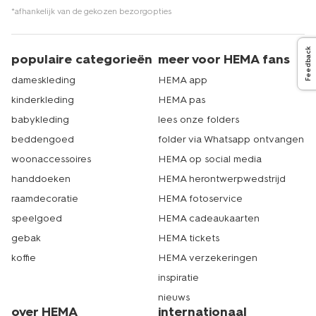
dameskleding, ondergoed en
damessokken
. Echt HEMA.
*afhankelijk van de gekozen bezorgopties
Feedback
populaire categorieën
meer voor HEMA fans
dameskleding
HEMA app
kinderkleding
HEMA pas
babykleding
lees onze folders
beddengoed
folder via Whatsapp ontvangen
woonaccessoires
HEMA op social media
handdoeken
HEMA herontwerpwedstrijd
raamdecoratie
HEMA fotoservice
speelgoed
HEMA cadeaukaarten
gebak
HEMA tickets
koffie
HEMA verzekeringen
inspiratie
nieuws
over HEMA
internationaal