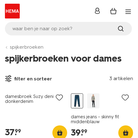
inloggen
waar ben je naar op zoek?
spijkerbroeken
spijkerbroeken voor dames
3 artikelen
filter en sorteer
nieuw
damesbroek Suzy denim
donkerdenim
dames jeans - skinny fit
middenblauw
37
.
39
.
99
99