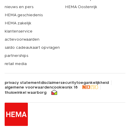
nieuws en pers
HEMA Oostenrijk
HEMA geschiedenis
HEMA zakelijk
klantenservice
actievoorwaarden
saldo cadeaukaart opvragen
partnerships
retail media
privacy statement
disclaimer
security
toegankelijkheid
algemene voorwaarden
cookies
nix 18
thuiswinkel waarborg