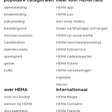
populaire categorieën
meer voor HEMA fans
dameskleding
HEMA app
kinderkleding
HEMA pas
babykleding
lees onze folders
beddengoed
folder via Whatsapp ontvangen
woonaccessoires
HEMA op social media
handdoeken
HEMA herontwerpwedstrijd
raamdecoratie
HEMA fotoservice
speelgoed
HEMA cadeaukaarten
gebak
HEMA tickets
koffie
HEMA verzekeringen
inspiratie
nieuws
over HEMA
internationaal
over ons bedrijf
HEMA België
werken bij HEMA
HEMA Duitsland
duurzaamheid
HEMA Frankrijk