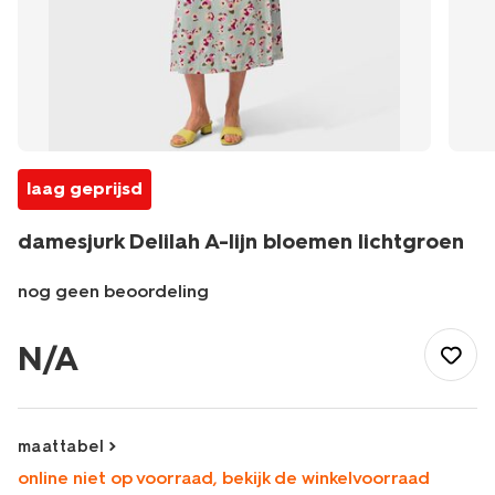
laag geprijsd
damesjurk Delilah A-lijn bloemen lichtgroen
nog geen beoordeling
/dames/dameskleding/jurken/damesjurk-
delilah-
N/A
a-
lijn-
bloemen-
lichtgroen-
maattabel
36202680LIGHTGREEN.html
online niet op voorraad, bekijk de winkelvoorraad