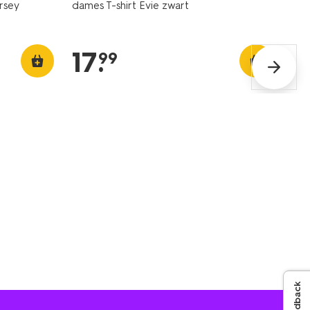
rsey
dames T-shirt Evie zwart
17
.
99
Feedback