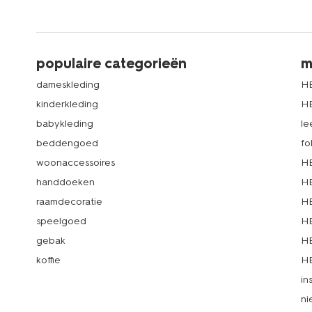
populaire categorieën
m
dameskleding
H
kinderkleding
H
babykleding
le
beddengoed
fo
woonaccessoires
HE
handdoeken
HE
raamdecoratie
HE
speelgoed
HE
gebak
HE
koffie
HE
in
ni