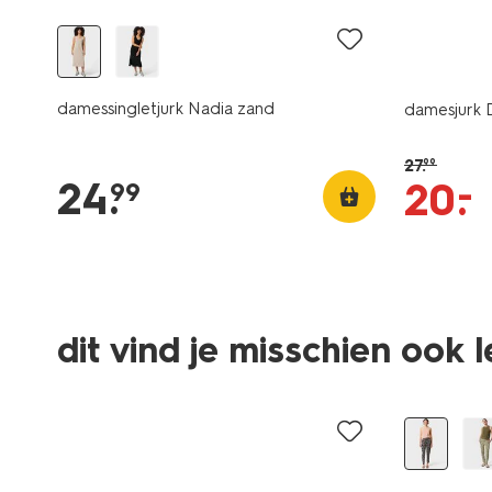
damessingletjurk Nadia zand
damesjurk D
27
.
99
24
.
–
20
.
99
dit vind je misschien ook 
sale
sale