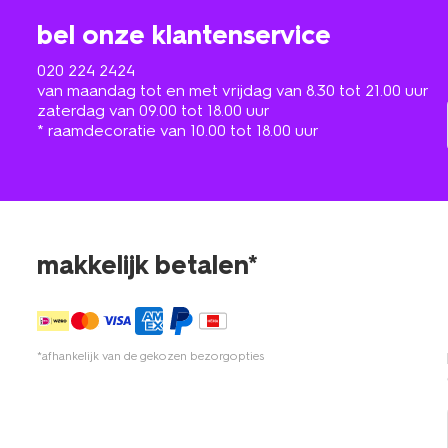
bel onze klantenservice
020 224 2424
van maandag tot en met vrijdag van 8.30 tot 21.00 uur
zaterdag van 09.00 tot 18.00 uur
* raamdecoratie van 10.00 tot 18.00 uur
makkelijk betalen*
*afhankelijk van de gekozen bezorgopties