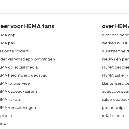
eer voor HEMA fans
over HEM
EMA app
over ons bedri
EMA pas
werken bij H
es onze folders
duurzaamhei
lder via Whatsapp ontvangen
nieuws en per
MA op social media
HEMA geschie
MA herontwerpwedstrijd
HEMA zakelijk
MA fotoservice
klantenservic
MA cadeaukaarten
actievoorwaa
MA tickets
saldo cadeau
MA verzekeringen
partnerships
spiratie
retail media
euws