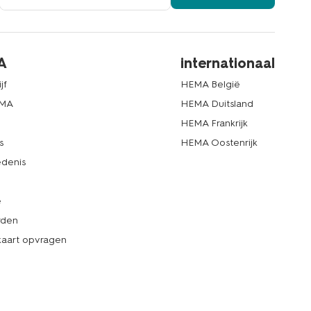
A
internationaal
jf
HEMA België
EMA
HEMA Duitsland
d
HEMA Frankrijk
s
HEMA Oostenrijk
denis
e
rden
kaart opvragen