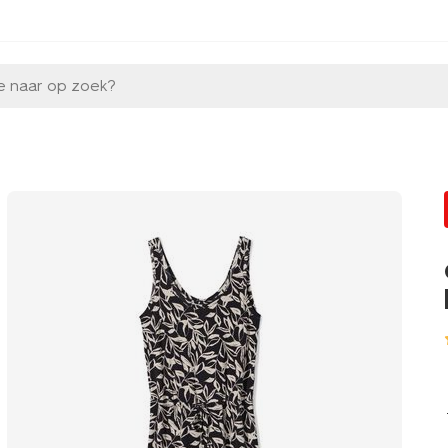
e naar op zoek?
l