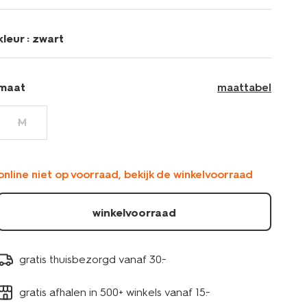
jersey-
bladeren-
zwart-
kleur :
zwart
36252850BLACK.html
maat
maattabel
M
online niet op voorraad, bekijk de winkelvoorraad
winkelvoorraad
gratis thuisbezorgd vanaf 30.-
gratis afhalen in 500+ winkels vanaf 15.-