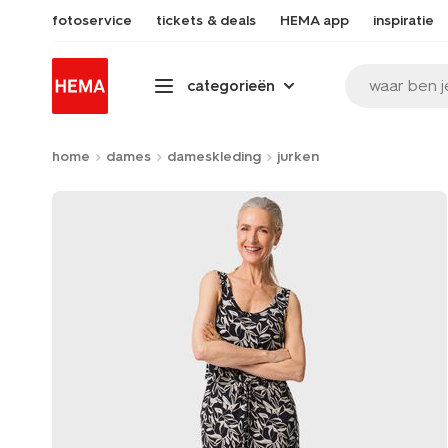
fotoservice
tickets & deals
HEMA app
inspiratie
waar ben j
categorieën
home
dames
dameskleding
jurken