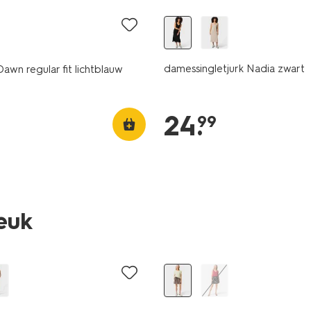
damessingletjurk Nadia zwart
awn regular fit lichtblauw
24
.
99
leuk
sale