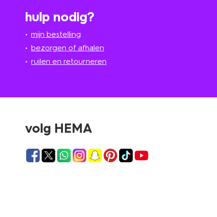
hulp nodig?
mijn bestelling
bezorgen of afhalen
ruilen en retourneren
volg HEMA