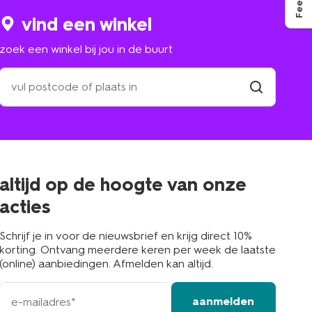
vind een winkel
zoek een winkel bij jou in de buurt
zoek
een
winkel
vind
winkel
bij
jou
in
de
buurt
altijd op de hoogte van onze
acties
Schrijf je in voor de nieuwsbrief en krijg direct 10%
korting. Ontvang meerdere keren per week de laatste
(online) aanbiedingen. Afmelden kan altijd.
e-
aanmelden
mailadres