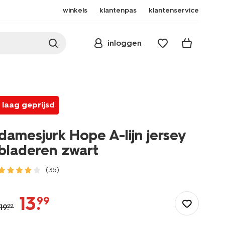
winkels
klantenpas
klantenservice
inloggen
laag geprijsd
damesjurk Hope A-lijn jersey
bladeren zwart
(35)
/dames/dameskleding/jurken/damesjurk-
hope-
13
.
99
a-
19
.
99
ijn-