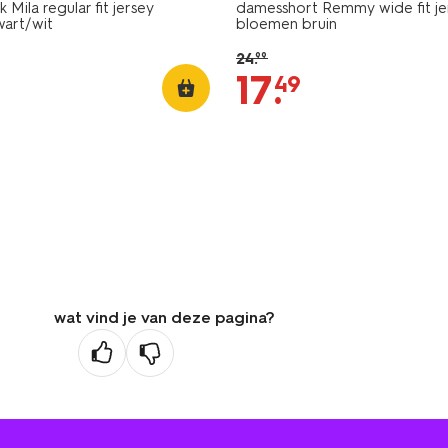
Mila regular fit jersey
damesshort Remmy wide fit je
wart/wit
bloemen bruin
24
.
99
17
.
49
wat vind je van deze pagina?