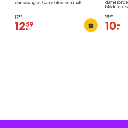
damesbroek 
damessinglet Carry bloemen multi
bladeren z
19
.
17
.
99
99
–
10
.
12
.
59