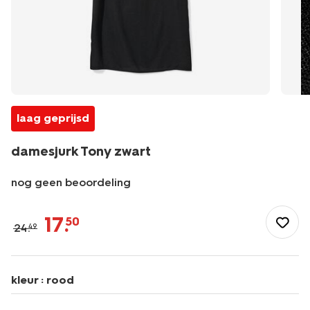
laag geprijsd
damesjurk Tony zwart
nog geen beoordeling
/dames/dameskleding/jurken/damesjurk-
tony-
17
.
50
24
.
49
-
zwart-
36200885BLACK.html
kleur :
rood