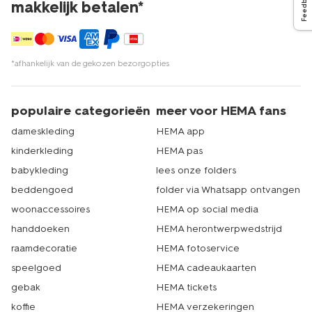
Feedback
makkelijk betalen*
*afhankelijk van de gekozen bezorgopties
populaire categorieën
meer voor HEMA fans
dameskleding
HEMA app
kinderkleding
HEMA pas
babykleding
lees onze folders
beddengoed
folder via Whatsapp ontvangen
woonaccessoires
HEMA op social media
handdoeken
HEMA herontwerpwedstrijd
raamdecoratie
HEMA fotoservice
speelgoed
HEMA cadeaukaarten
gebak
HEMA tickets
koffie
HEMA verzekeringen