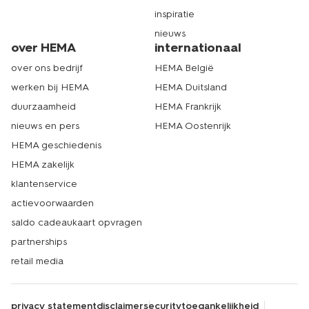
inspiratie
nieuws
over HEMA
internationaal
over ons bedrijf
HEMA België
werken bij HEMA
HEMA Duitsland
duurzaamheid
HEMA Frankrijk
nieuws en pers
HEMA Oostenrijk
HEMA geschiedenis
HEMA zakelijk
klantenservice
actievoorwaarden
saldo cadeaukaart opvragen
partnerships
retail media
privacy statement
disclaimer
security
toegankelijkheid