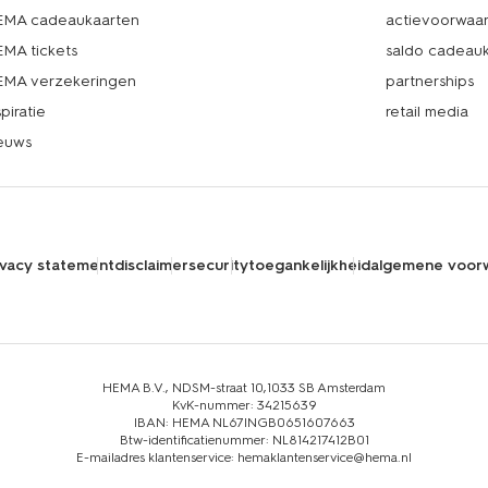
MA cadeaukaarten
actievoorwaa
MA tickets
saldo cadeau
MA verzekeringen
partnerships
spiratie
retail media
euws
ivacy statement
disclaimer
security
toegankelijkheid
algemene voor
HEMA B.V., NDSM-straat 10,1033 SB Amsterdam
KvK-nummer: 34215639
IBAN: HEMA NL67INGB0651607663
Btw-identificatienummer: NL814217412B01
E-mailadres klantenservice: hemaklantenservice@hema.nl