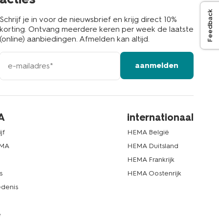
Feedback
Schrijf je in voor de nieuwsbrief en krijg direct 10%
korting. Ontvang meerdere keren per week de laatste
(online) aanbiedingen. Afmelden kan altijd.
e-
aanmelden
mailadres
A
internationaal
jf
HEMA België
EMA
HEMA Duitsland
d
HEMA Frankrijk
s
HEMA Oostenrijk
denis
e