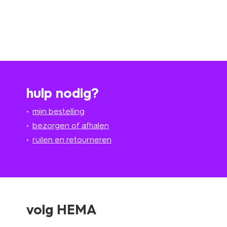
hulp nodig?
mijn bestelling
bezorgen of afhalen
ruilen en retourneren
volg HEMA