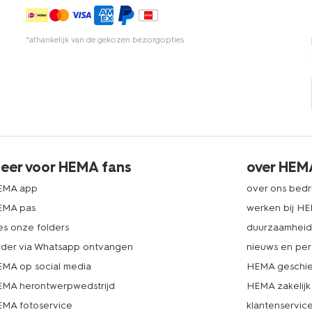
*afhankelijk van de gekozen bezorgopties
eer voor HEMA fans
over HEM
EMA app
over ons bedri
EMA pas
werken bij H
es onze folders
duurzaamhei
lder via Whatsapp ontvangen
nieuws en per
MA op social media
HEMA geschie
MA herontwerpwedstrijd
HEMA zakelijk
MA fotoservice
klantenservic