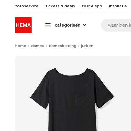
fotoservice
tickets & deals
HEMA app
inspiratie
waar ben j
categorieën
home
dames
dameskleding
jurken