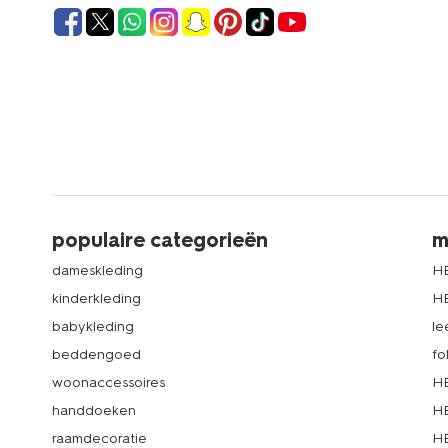
populaire categorieën
m
dameskleding
H
kinderkleding
H
babykleding
le
beddengoed
fo
woonaccessoires
HE
handdoeken
HE
raamdecoratie
HE