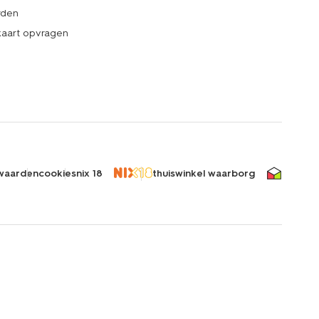
rden
kaart opvragen
waarden
cookies
nix 18
thuiswinkel waarborg