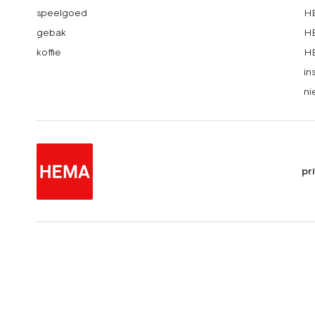
speelgoed
HE
gebak
HE
koffie
HE
in
ni
pr