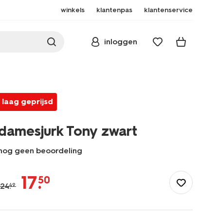
winkels
klantenpas
klantenservice
inloggen
laag geprijsd
damesjurk Tony zwart
nog geen beoordeling
/dames/dameskleding/jurken/damesjurk-
tony-
17
.
50
-
24
.
49
zwart-
36200885BLACK.html