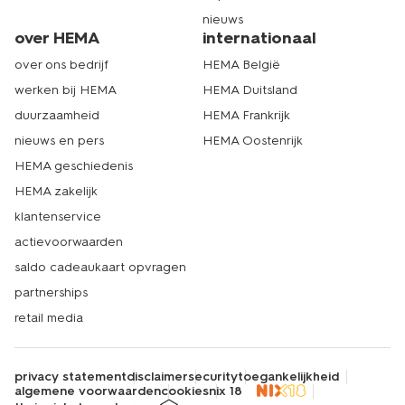
nieuws
over HEMA
internationaal
over ons bedrijf
HEMA België
werken bij HEMA
HEMA Duitsland
duurzaamheid
HEMA Frankrijk
nieuws en pers
HEMA Oostenrijk
HEMA geschiedenis
HEMA zakelijk
klantenservice
actievoorwaarden
saldo cadeaukaart opvragen
partnerships
retail media
privacy statement
disclaimer
security
toegankelijkheid
algemene voorwaarden
cookies
nix 18