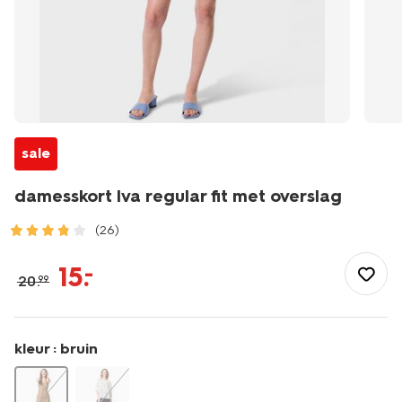
sale
damesskort Iva regular fit met overslag
(26)
/dames/dameskleding/rokken/damesskort-
iva-
15
.
–
20
.
99
regular-
fit-
met-
overslag-
kleur :
bruin
36251063.html