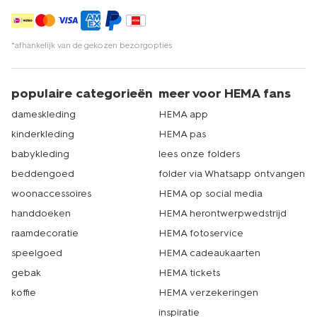
*afhankelijk van de gekozen bezorgopties
populaire categorieën
meer voor HEMA fans
dameskleding
HEMA app
kinderkleding
HEMA pas
babykleding
lees onze folders
beddengoed
folder via Whatsapp ontvangen
woonaccessoires
HEMA op social media
handdoeken
HEMA herontwerpwedstrijd
raamdecoratie
HEMA fotoservice
speelgoed
HEMA cadeaukaarten
gebak
HEMA tickets
koffie
HEMA verzekeringen
inspiratie