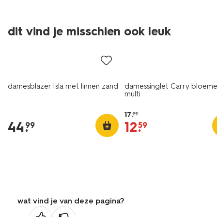
dit vind je misschien ook leuk
korting
damesblazer Isla met linnen zand
damessinglet Carry bloem
multi
17
.
99
44
.
12
.
99
59
wat vind je van deze pagina?