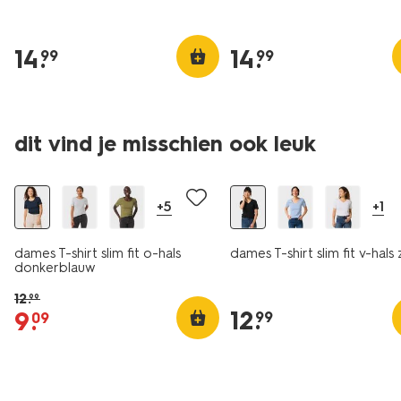
14
.
14
.
99
99
essential
essential
dit vind je misschien ook leuk
korting
2 voor 19.99
+5
+1
dames T-shirt slim fit o-hals
dames T-shirt slim fit v-hals
donkerblauw
12
.
99
12
.
9
.
99
09