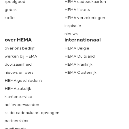
speelgoed
HEMA cadeaukaarten
gebak
HEMA tickets
koffie
HEMA verzekeringen
inspiratie
nieuws
over HEMA
internationaal
over ons bedrijf
HEMA België
werken bij HEMA
HEMA Duitsland
duurzaamheid
HEMA Frankrijk
nieuws en pers
HEMA Oostenrijk
HEMA geschiedenis
HEMA zakelijk
klantenservice
actievoorwaarden
saldo cadeaukaart opvragen
partnerships
retail media