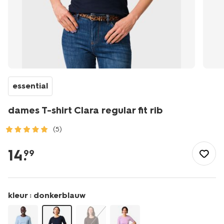
essential
dames T-shirt Clara regular fit rib
(5)
/dames/dameskleding/shirts-
tops/basics/dames-
14
.
99
t-
shirt-
clara-
regular-
kleur :
donkerblauw
fit-
rib-
36310725.html