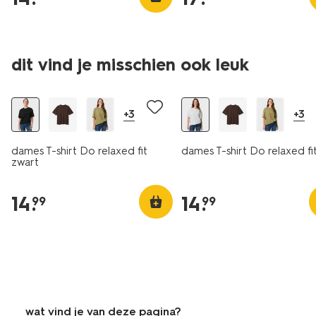
dit vind je misschien ook leuk
essential
essential
+3
+3
dames T-shirt Do relaxed fit
dames T-shirt Do relaxed fit
zwart
14
.
14
.
99
99
wat vind je van deze pagina?