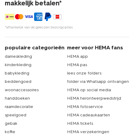
makkelijk betalen*
*afhankelijk van de gekozen bezorgopties
populaire categorieën
meer voor HEMA fans
dameskleding
HEMA app
kinderkleding
HEMA pas
babykleding
lees onze folders
beddengoed
folder via Whatsapp ontvangen
woonaccessoires
HEMA op social media
handdoeken
HEMA herontwerpwedstrijd
raamdecoratie
HEMA fotoservice
speelgoed
HEMA cadeaukaarten
gebak
HEMA tickets
koffie
HEMA verzekeringen