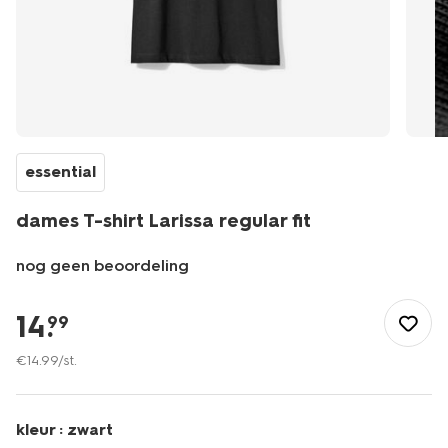
essential
dames T-shirt Larissa regular fit
nog geen beoordeling
/dames/dameskleding/shirts-
tops/dames-
14
.
99
t-
shirt-
€
14
.
99
/st.
larissa-
regular-
fit-
kleur :
zwart
-36303423.html