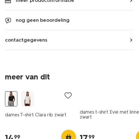
meer productinformatie
nog geen beoordeling
contactgegevens
meer van dit
essential
dames t-shirt Evie met linn
dames T-shirt Clara rib zwart
zwart
14
.
17
.
99
99