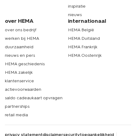
inspiratie
nieuws
over HEMA
internationaal
over ons bedrijf
HEMA België
werken bij HEMA
HEMA Duitsland
duurzaamheid
HEMA Frankrijk
nieuws en pers
HEMA Oostenrijk
HEMA geschiedenis
HEMA zakelijk
klantenservice
actievoorwaarden
saldo cadeaukaart opvragen
partnerships
retail media
privacy statement
disclaimer
security
toegankelijkheid