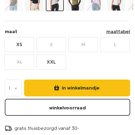
36300380LIGHTGREY.html
maat
maattabel
XS
S
M
L
XL
XXL
in winkelmandje
1
winkelvoorraad
gratis thuisbezorgd vanaf 30.-