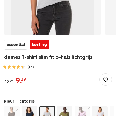
essential
korting
dames T-shirt slim fit o-hals lichtgrijs
(45)
/dames/dameskleding/shirts-
tops/dames-
9
.
09
12
.
99
t-
shirt-
slim-
fit-
kleur :
lichtgrijs
o-
hals-
lichtgrijs-