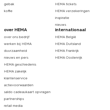
gebak
HEMA tickets
koffie
HEMA verzekeringen
inspiratie
nieuws
over HEMA
internationaal
over ons bedrijf
HEMA België
werken bij HEMA
HEMA Duitsland
duurzaamheid
HEMA Frankrijk
nieuws en pers
HEMA Oostenrijk
HEMA geschiedenis
HEMA zakelijk
klantenservice
actievoorwaarden
saldo cadeaukaart opvragen
partnerships
retail media