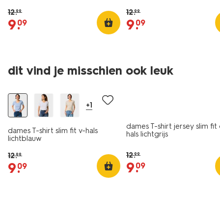
12
.
12
.
99
99
9
.
9
.
09
09
essential
essential
dit vind je misschien ook leuk
korting
korting
+1
dames T-shirt jersey slim fit
dames T-shirt slim fit v-hals
hals lichtgrijs
lichtblauw
12
.
12
.
99
99
9
.
9
.
09
09