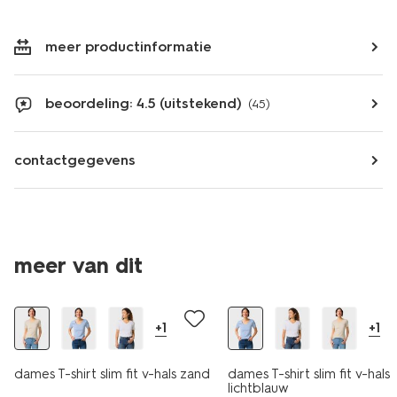
meer productinformatie
beoordeling: 4.5 (uitstekend)
(45)
contactgegevens
essential
essential
meer van dit
korting
korting
+1
+1
dames T-shirt slim fit v-hals zand
dames T-shirt slim fit v-hals
lichtblauw