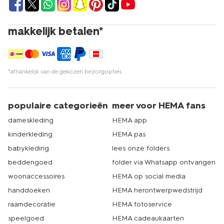
makkelijk betalen*
*afhankelijk van de gekozen bezorgopties
populaire categorieën
meer voor HEMA fans
dameskleding
HEMA app
kinderkleding
HEMA pas
babykleding
lees onze folders
beddengoed
folder via Whatsapp ontvangen
woonaccessoires
HEMA op social media
handdoeken
HEMA herontwerpwedstrijd
raamdecoratie
HEMA fotoservice
speelgoed
HEMA cadeaukaarten