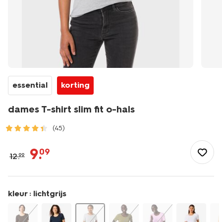
essential
korting
dames T-shirt slim fit o-hals
(45)
/dames/dameskleding/shirts-
tops/basics/dames-
9
.
09
12
.
99
t-
shirt-
slim-
fit-
kleur :
lichtgrijs
o-
hals-
36300383.html