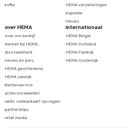
koffie
HEMA verzekeringen
inspiratie
nieuws
over HEMA
internationaal
over ons bedrijf
HEMA België
werken bij HEMA
HEMA Duitsland
duurzaamheid
HEMA Frankrijk
nieuws en pers
HEMA Oostenrijk
HEMA geschiedenis
HEMA zakelijk
klantenservice
actievoorwaarden
saldo cadeaukaart opvragen
partnerships
retail media