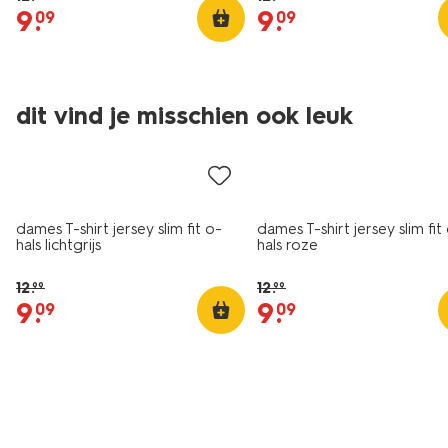
9
.
9
.
09
09
essential
essential
dit vind je misschien ook leuk
korting
korting
dames T-shirt jersey slim fit o-
dames T-shirt jersey slim fit
hals lichtgrijs
hals roze
12
.
12
.
99
99
9
.
9
.
09
09