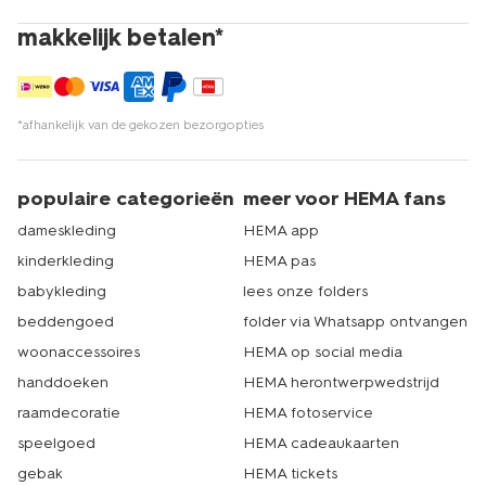
makkelijk betalen*
*afhankelijk van de gekozen bezorgopties
populaire categorieën
meer voor HEMA fans
dameskleding
HEMA app
kinderkleding
HEMA pas
babykleding
lees onze folders
beddengoed
folder via Whatsapp ontvangen
woonaccessoires
HEMA op social media
handdoeken
HEMA herontwerpwedstrijd
raamdecoratie
HEMA fotoservice
speelgoed
HEMA cadeaukaarten
gebak
HEMA tickets