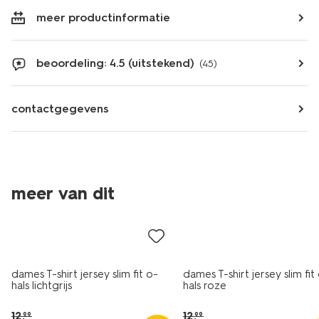
meer productinformatie
beoordeling: 4.5 (uitstekend)
(45)
contactgegevens
essential
essential
meer van dit
korting
korting
dames T-shirt jersey slim fit o-
dames T-shirt jersey slim fit
hals lichtgrijs
hals roze
12
.
12
.
99
99