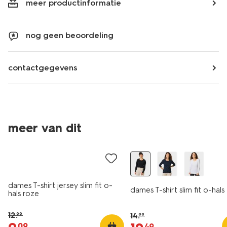
meer productinformatie
nog geen beoordeling
contactgegevens
essential
essential
meer van dit
korting
korting
dames T-shirt jersey slim fit o-
dames T-shirt slim fit o-hals
hals roze
12
.
14
.
99
99
09
49