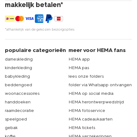
makkelijk betalen*
*afhankelijk van de gekozen bezorgopties
populaire categorieën
meer voor HEMA fans
dameskleding
HEMA app
kinderkleding
HEMA pas
babykleding
lees onze folders
beddengoed
folder via Whatsapp ontvangen
woonaccessoires
HEMA op social media
handdoeken
HEMA herontwerpwedstrijd
raamdecoratie
HEMA fotoservice
speelgoed
HEMA cadeaukaarten
gebak
HEMA tickets
koffie
HEMA verzekeringen