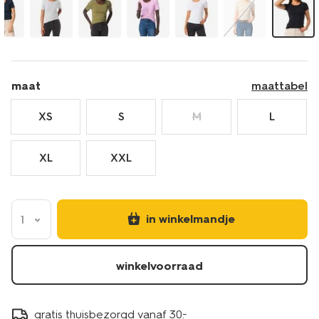
zwart-
36301340BLACK.html
maat
maattabel
XS
S
M
L
XL
XXL
in winkelmandje
1
winkelvoorraad
gratis thuisbezorgd vanaf 30.-