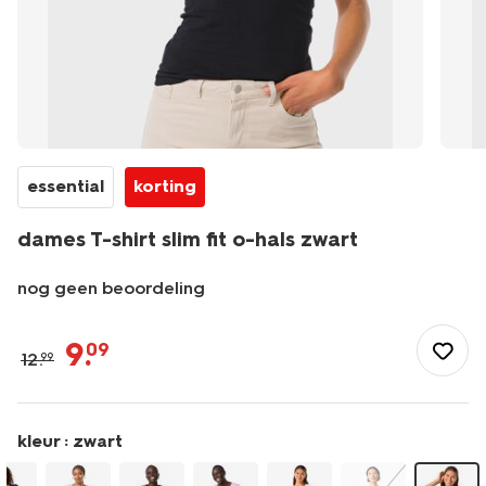
essential
korting
dames T-shirt slim fit o-hals zwart
nog geen beoordeling
/dames/dameskleding/shirts-
tops/basics/dames-
9
.
09
12
.
99
t-
shirt-
slim-
fit-
kleur :
zwart
o-
hals-