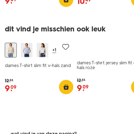
9
.
10
.
essential
essential
dit vind je misschien ook leuk
korting
korting
+1
dames T-shirt jersey slim fit
dames T-shirt slim fit v-hals zand
hals roze
12
.
12
.
99
99
9
.
9
.
09
09
wat vind je van deze pagina?