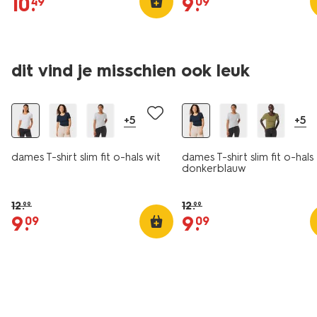
10
.
9
.
49
09
essential
essential
dit vind je misschien ook leuk
korting
korting
+5
+5
dames T-shirt slim fit o-hals wit
dames T-shirt slim fit o-hals
donkerblauw
12
.
12
.
99
99
9
.
9
.
09
09