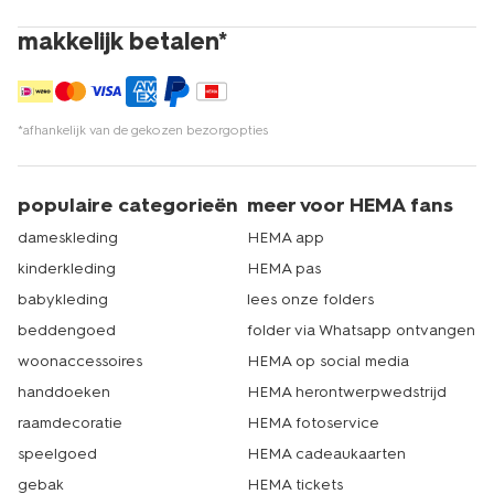
makkelijk betalen*
*afhankelijk van de gekozen bezorgopties
populaire categorieën
meer voor HEMA fans
dameskleding
HEMA app
kinderkleding
HEMA pas
babykleding
lees onze folders
beddengoed
folder via Whatsapp ontvangen
woonaccessoires
HEMA op social media
handdoeken
HEMA herontwerpwedstrijd
raamdecoratie
HEMA fotoservice
speelgoed
HEMA cadeaukaarten
gebak
HEMA tickets