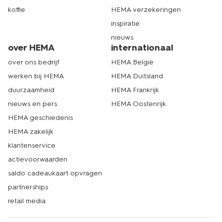
koffie
HEMA verzekeringen
inspiratie
nieuws
over HEMA
internationaal
over ons bedrijf
HEMA België
werken bij HEMA
HEMA Duitsland
duurzaamheid
HEMA Frankrijk
nieuws en pers
HEMA Oostenrijk
HEMA geschiedenis
HEMA zakelijk
klantenservice
actievoorwaarden
saldo cadeaukaart opvragen
partnerships
retail media