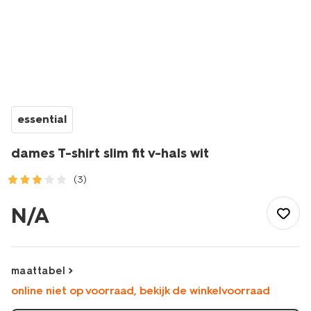
essential
dames T-shirt slim fit v-hals wit
(3)
/dames/dameskleding/shirts-
tops/basics/dames-
N/A
t-
shirt-
slim-
fit-
maattabel
v-
online niet op voorraad, bekijk de winkelvoorraad
hals-
wit-