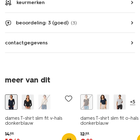
keurmerken
beoordeling: 3 (goed)
(3)
contactgegevens
essential
essential
meer van dit
korting
korting
+5
dames T-shirt slim fit v-hals
dames T-shirt slim fit o-hals
donkerblauw
donkerblauw
14
.
12
.
99
99