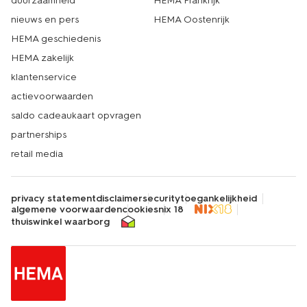
duurzaamheid
HEMA Frankrijk
nieuws en pers
HEMA Oostenrijk
HEMA geschiedenis
HEMA zakelijk
klantenservice
actievoorwaarden
saldo cadeaukaart opvragen
partnerships
retail media
privacy statement
disclaimer
security
toegankelijkheid
algemene voorwaarden
cookies
nix 18
thuiswinkel waarborg