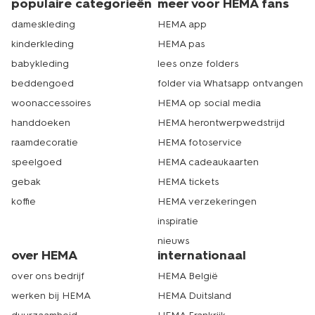
populaire categorieën
meer voor HEMA fans
dameskleding
HEMA app
kinderkleding
HEMA pas
babykleding
lees onze folders
beddengoed
folder via Whatsapp ontvangen
woonaccessoires
HEMA op social media
handdoeken
HEMA herontwerpwedstrijd
raamdecoratie
HEMA fotoservice
speelgoed
HEMA cadeaukaarten
gebak
HEMA tickets
koffie
HEMA verzekeringen
inspiratie
nieuws
over HEMA
internationaal
over ons bedrijf
HEMA België
werken bij HEMA
HEMA Duitsland