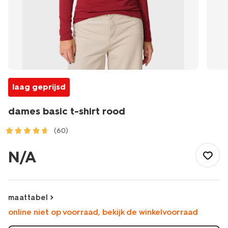
laag geprijsd
dames basic t-shirt rood
(60)
/dames/dameskleding/shirts-
tops/dames-
N/A
basic-
t-
shirt-
rood-
maattabel
36302270RED.html
online niet op voorraad, bekijk de winkelvoorraad